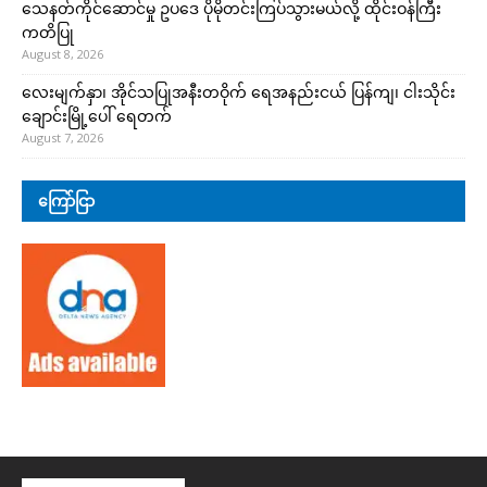
သေနတ်ကိုင်ဆောင်မှု ဥပဒေ ပိုမိုတင်းကြပ်သွားမယ်လို့ ထိုင်းဝန်ကြီး
ကတိပြု
August 8, 2026
လေးမျက်နှာ၊ အိုင်သပြုအနီးတဝိုက် ရေအနည်းငယ် ပြန်ကျ၊ ငါးသိုင်း
ချောင်းမြို့ပေါ် ရေတက်
August 7, 2026
ကြော်ငြာ