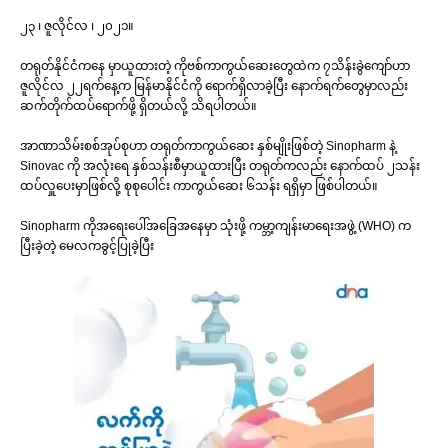
၂၃ ၊ ဇူလိုင်လ ၊ ၂၀၂၁။
တရုတ်နိုင်ငံကနေ မှာယူထားတဲ့ ကိုဗစ်ကာကွယ်ဆေးတွေထဲက ၇သိန်းခွဲကျော်ဟာ
ဇူလိုင်လ ၂၂ရက်နေ့က မြန်မာနိုင်ငံကို ရောက်ရှိလာခဲ့ပြီး နောက်ရက်တွေမှာလည်း
ဆက်တိုက်ထပ်ရောက်ဖို့ ရှိတယ်လို့ သိရပါတယ်။
အာဏာသိမ်းစစ်အုပ်စုဟာ တရုတ်ကာကွယ်ဆေး နှစ်မျိုးဖြစ်တဲ့ Sinopharm နဲ့
Sinovac ကို အလုံးရေ နှစ်သန်းစီမှာယူထားပြီး တရုတ်ကလည်း နောက်ထပ် ၂သန်း
ထပ်လှူပေးမှာဖြစ်လို့ စုစုပေါင်း ကာကွယ်ဆေး ၆သန်း ရရှိမှာ ဖြစ်ပါတယ်။
Sinopharm ကိုအရေးပေါ်အခြေအနေမှာ သုံးဖို့ ကမ္ဘာ့ကျန်းမာရေးအဖွဲ့ (WHO) က
ပြီးခဲ့တဲ့ မေလကခွင့်ပြုခဲ့ပြီး