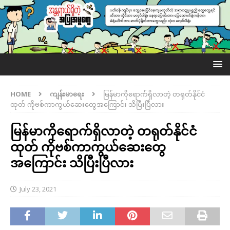
HOME
ကျန်းမာရေး
မြန်မာကိုရောက်ရှိလာတဲ့ တရုတ်နိုင်ငံ
ထုတ် ကိုဗစ်ကာကွယ်ဆေးတွေအကြောင်း သိပြီးပြီလား
မြန်မာကိုရောက်ရှိလာတဲ့ တရုတ်နိုင်ငံ
ထုတ် ကိုဗစ်ကာကွယ်ဆေးတွေ
အကြောင်း သိပြီးပြီလား
July 23, 2021