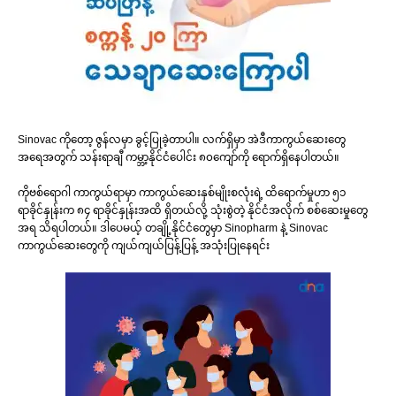
Sinovac ကိုတော့ ဇွန်လမှာ ခွင့်ပြုခဲ့တာပါ။ လက်ရှိမှာ အဲဒီကာကွယ်ဆေးတွေ
အရေအတွက် သန်းရာချီ ကမ္ဘာ့နိုင်ငံပေါင်း ၈၀ကျော်ကို ရောက်ရှိနေပါတယ်။
ကိုဗစ်ရောဂါ ကာကွယ်ရာမှာ ကာကွယ်ဆေးနှစ်မျိုးစလုံးရဲ့ ထိရောက်မှုဟာ ၅၁
ရာခိုင်နှုန်းက ၈၄ ရာခိုင်နှုန်းအထိ ရှိတယ်လို့ သုံးစွဲတဲ့ နိုင်ငံအလိုက် စစ်ဆေးမှုတွေ
အရ သိရပါတယ်။ ဒါပေမယ့် တချို့နိုင်ငံတွေမှာ Sinopharm နဲ့ Sinovac
ကာကွယ်ဆေးတွေကို ကျယ်ကျယ်ပြန့်ပြန့် အသုံးပြုနေရင်း