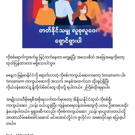
ကိုဗစ်ရောဂါကူးစက်မှု မြင့်တက်နေတာ တွေ့ရပြီး အသေးစိတ် အခြေအနေကိုတော့
ထုတ်ပြန်ထားတာ မရှိသေးပါဘူး။
မနေ့က မြန်မာနိုင်ငံကို ရောက်လာတဲ့ ကိုဗစ်ကာကွယ်ဆေးကတော့ Sinopharm ပါ။
Sinopharm ကာကွယ်ဆေးကို အသက် ၁၈နှစ်‌အထက်သာ ထိုးခွင့်ရှိပြီး
ကိုယ်ဝန်ဆောင်နဲ့ နို့တိုက်မိခင်တွေ ထိုးလို့ ရပါတယ်။ ၂ကြိမ်ထိုးရမှာပါ။
အမျိုးသားဒီမိုရေစီအစိုးရလက်ထက်မှာတော့ အိန္ဒိယနိုင်ငံထုတ် ကိုဗစ်ရှီး
ကာကွယ်ဆေး ၂သန်း ဝယ်ယူခဲ့ပြီး ကျန်းမာရေးဝန်ထမ်းတွေကို ပထမ ဦးစားပေးထိုး
နှံပေးခဲ့ပါတယ်။ ရုရှားဆီကလည်း ကိုဗစ်ကာကွယ်ဆေး ၂သန်း မှာယူထားတယ်လို့
အာဏာသိမ်းစစ်ခေါင်းဆောင် မင်းအောင်လှိုင်က ဇူလိုင်လ အစောပိုင်းမှာ ပြောခဲ့ပါ
တယ်။