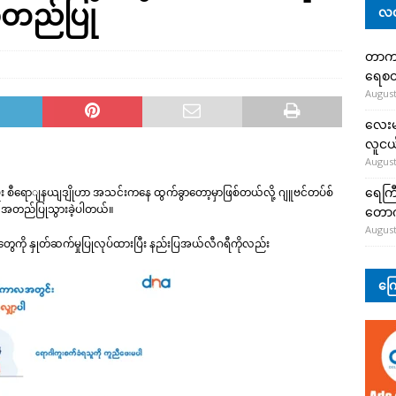
အတည်ပြု
လတ
တာကျို
ရေစတ
August
လေးမျ
လူငယ်
August
ရေကြီ
မှူး စီရောျနယျဒျိုဟာ အသင်းကနေ ထွက်ခွာတော့မှာဖြစ်တယ်လို့ ဂျူဗင်တပ်စ်
က အတည်ပြုသွားခဲ့ပါတယ်။
တော
August
ွေကို နှုတ်ဆက်မှုပြုလုပ်ထားပြီး နည်းပြအယ်လီဂရီကိုလည်း
ကြေ