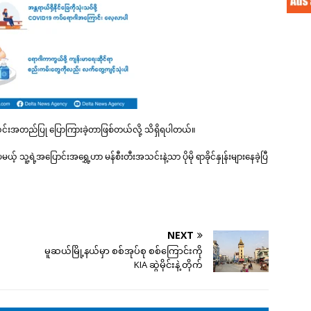
လင်းအတည်ပြု ပြောကြားခဲ့တာဖြစ်တယ်လို့ သိရှိရပါတယ်။
ူ့ရဲ့အပြောင်းအရွှေ့ဟာ မန်စီးတီးအသင်းနဲ့သာ ပိုမို ရာခိုင်နှုန်းများနေခဲ့ပြီ
NEXT
မူဆယ်မြို့နယ်မှာ စစ်အုပ်စု စစ်ကြောင်းကို
KIA ဆွဲမိုင်းနဲ့ တိုက်