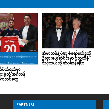
အဲဗာတန်နဲ့ ပွဲမှာ စီရော်နယ်ဒိုကို
ဦးစားပေးစာရင်းမှာ ပွဲထုတ်ခဲ့
သင့်တယ်လို့ ဖာဂူဆန်ပြော
်ပိတ်ရက်မှာ
းခဲ့တဲ့ အင်္ဂလန်
းကလပ်တွေ
PARTNERS