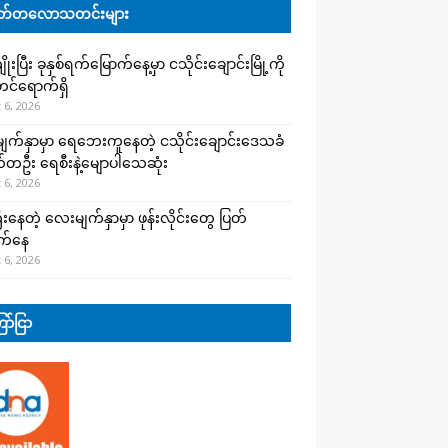
်တလောသတင်းများ
းပြီး ခုနှစ်ရက်မြောက်နေ့မှာ ငသိုင်းချောင်းမြို့ကို
င်ရောက်ရှိ
 6, 2026
က်နှာမှာ ရေဘေးကူနေတဲ့ ငသိုင်းချောင်းဒေသခံ
တဦး ရေစီးနဲ့မျောပါသေဆုံး
 6, 2026
းနေတဲ့ လေးမျက်နှာမှာ ဖုန်းလိုင်းတွေ ပြတ်
က်နေ
 6, 2026
ာ်ငြာ