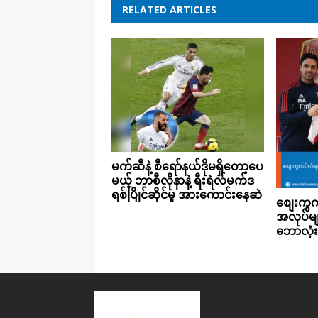
RELATED ARTICLES
မက်ဆီနဲ့ စီရော်နယ်ဒိုမရှိတော့ပေ
မယ့် ဘာစီလိုနာနဲ့ ရီးရဲလ်မက်ဒ
ရစ်ပြိုင်ဆိုင်မှု အားကောင်းနေဆဲ
စျေးကွက
အလုပ်မျာ
ဘောလုံ