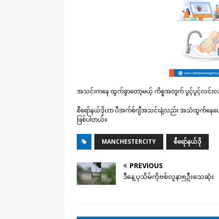
အသင်းကနေ ထွက်ခွာတော့မယ့် ကိစ္စအတွက် ပွင့်ပွင့်လင်း
စီရော်နယ်ဒိုဟာ ပီအက်စ်ဂျီအသင်းနဲ့လည်း အသံထွက်နေပေမယ့် သ
ဖြစ်ပါတယ်။
MANCHESTERCITY
စီရော်နယ်ဒို
PREVIOUS
ဒီနေ့ ပုသိမ်ကိုဗစ်လူနာ၅ဦးသေဆုံး