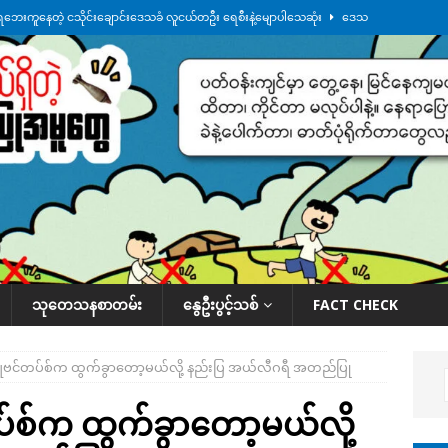
ေဘေးကူနေတဲ့ ငသိုင်းချောင်းဒေသခံ လူငယ်တဦး ရေစီးနဲ့မျောပါသေဆုံး
ဒေသ
မျက်နှာမှာ ဖုန်းလိုင်းတွေ ပြတ်တောက်နေ
ဒေသအလိုက် သတင်းကဏ္ဍ
ားမှန်ခွဲခံရတာတွေ ဆက်တိုက်ဖြစ်
ဒေသအလိုက် သတင်းကဏ္ဍ
စမ်းသပ်မှုကို မြောက်ကိုရီးယား ဝေဖန်
နိုင်ငံတကာရေးရာ
်ရက်မြောက်နေ့မှာ ငသိုင်းချောင်းမြို့ကို ရေစတင်ရောက်ရှိ
ဒေသအလိုက် သတင်း
သုတေသနစာတမ်း
နွေဦးပွင့်သစ်
FACT CHECK
 ဂျူဗင်တပ်စ်က ထွက်ခွာတော့မယ်လို့ နည်းပြ အယ်လီဂရီ အတည်ပြု
တပ်စ်က ထွက်ခွာတော့မယ်လို့