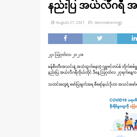
နည်းပြ အယ်လီဂရီ 
August 27, 2021
အားကစားကဏ္ဍ
၂၇၊ ဩဂုတ်လ၊ ၂၀၂၁။
မန်စီးတီးအသင်းနဲ့ အသံထွက်နေတဲ့ ဂျူဗင်တပ်စ် တိုက်စစ်
နည်းပြ အယ်လီဂရီကိုယ်တိုင် ဒီ​နေ့ ဩဂုတ်လ ၂၇ရက်​နေ့
သတင်းတွေရဲ့ ဖော်ပြချက်အရ စီရော်နယ်ဒိုဟာ အသင်းဖော်တ