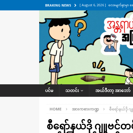
[ August 6, 2026 ]
လေးမျက်နှာမှာ ရ
BRAKING NEWS
အလိုက် သတင်းကဏ္ဍ
[ August 6, 2026 ]
ရေကြီးနေတဲ့ လေး
[ August 5, 2026 ]
ရန်ကုန်မြို့မှာ က
[ August 5, 2026 ]
ဂျပန်ရဲ့ ဒုံးကျည်
[ August 6, 2026 ]
တာကျိုးပြီး ခုနှစ
ကဏ္ဍ
ပင်မ
သတင်း
အယ်ဒီတာ့ အာဘော်
HOME
အားကစားကဏ္ဍ
စီရော်နယ်ဒို
စီရော်နယ်ဒို ဂျူဗင်