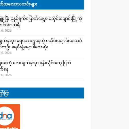
်တလောသတင်းများ
းပြီး ခုနှစ်ရက်မြောက်နေ့မှာ ငသိုင်းချောင်းမြို့ကို
င်ရောက်ရှိ
 6, 2026
က်နှာမှာ ရေဘေးကူနေတဲ့ ငသိုင်းချောင်းဒေသခံ
တဦး ရေစီးနဲ့မျောပါသေဆုံး
 6, 2026
းနေတဲ့ လေးမျက်နှာမှာ ဖုန်းလိုင်းတွေ ပြတ်
က်နေ
 6, 2026
ာ်ငြာ