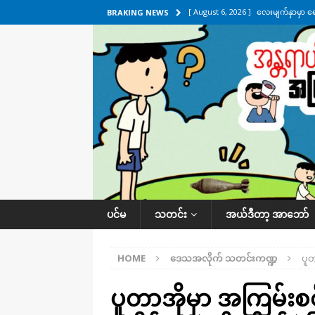
[ August 6, 2026 ]
လေးမျက်နှာမှာ ရ
BRAKING NEWS
အလိုက် သတင်းကဏ္ဍ
[ August 6, 2026 ]
ရေကြီးနေတဲ့ လေး
[ August 5, 2026 ]
ရန်ကုန်မြို့မှာ က
[ August 5, 2026 ]
ဂျပန်ရဲ့ ဒုံးကျည်
[ August 6, 2026 ]
တာကျိုးပြီး ခုနှစ
ကဏ္ဍ
ပင်မ
သတင်း
အယ်ဒီတာ့ အာဘော်
HOME
ဒေသအလိုက် သတင်းကဏ္ဍ
ပူတ
ပူတာအိုမှာ အကြမ်းစစ်အ