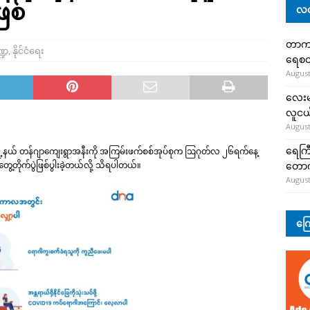
ဖြစ်
လတ
တာကျို
္ဍ
,
နိုင်ငံရေး
ရေစတ
August
လေးမျ
လူငယ်
August
ရေကြီ
ုမြို့နယ် တန်ဂျာကျေးရွာအနီးကို အကြမ်းဖက်စစ်အုပ်စုက ဩဂုတ်လ ၂၆ရက်နေ့
တော
့တိုက်ပွဲဖြစ်ပွါးခဲ့တယ်လို့ သိရပါတယ်။
August
ကြေ