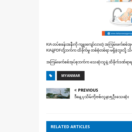
KIA တပ်စခန်းအနီးကို ကျူးကျော်လာတဲ့ အကြမ်းဖက်စစ်အုပ်စုကိ
KIAနဲ့PDFတို့ဘက်က ထိခိုက်မှု တစ်စုံတစ်ရာ မရှိခဲ့ဘူးလို့
အကြမ်းဖက်စစ်အုပ်စုဘက်က သေဆုံးသူနဲ့ ထိခိုက်ဒဏ်ရာရရှိသ
MYANMAR
PREVIOUS
ဒီနေ့ ပုသိမ်ကိုဗစ်လူနာ၅ဦးသေဆုံး
RELATED ARTICLES