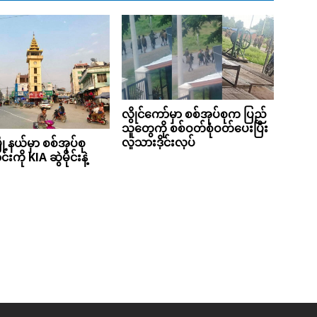
လွိုင်ကော်မှာ စစ်အုပ်စုက ပြည်
သူတွေကို စစ်ဝတ်စုံဝတ်ပေးပြီး
လူသားဒိုင်းလုပ်
ု့နယ်မှာ စစ်အုပ်စု
းကို KIA ဆွဲမိုင်းနဲ့