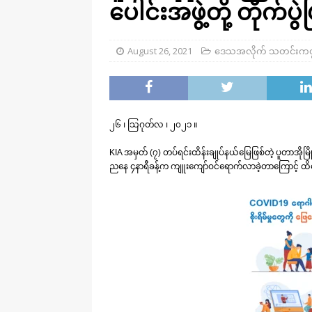
ပေါင်းအဖွဲ့တို့ တိုက်ပွဲ
August 26, 2021
ဒေသအလိုက် သတင်းကဏ
၂၆ ၊ သြဂုတ်လ ၊ ၂၀၂၁ ။
KIA အမှတ် (၇) တပ်ရင်းထိန်းချုပ်နယ်မြေဖြစ်တဲ့ ပူတာအိ
ညနေ ၄နာရီခန့်က ကျူးကျော်ဝင်ရောက်လာခဲ့တာကြောင့် ထိတွေ