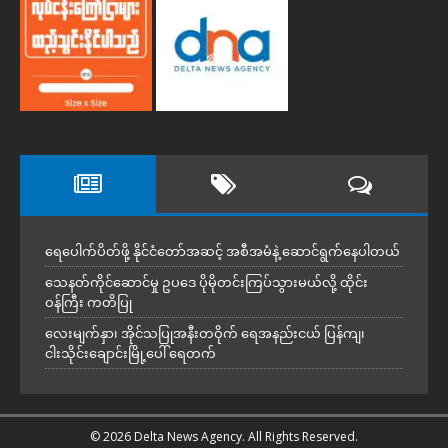
ရေပေါက်ပိတ်ဖို့ နိုင်ငံတော်အဆင့် အစီအမံနဲ့ ဆောင်ရွက်နေပါတယ်
သေနတ်ကိုင်ဆောင်မှု ဥပဒေ ပိုမိုတင်းကြပ်သွားမယ်လို့ ထိုင်း
ဝန်ကြီး ကတိပြု
လေးမျက်နှာ၊ အိုင်သပြုအနီးတဝိုက် ရေအနည်းငယ် ပြန်ကျ၊
ငါးသိုင်းချောင်းမြို့ပေါ် ရေတက်
© 2026 Delta News Agency. All Rights Reserved.