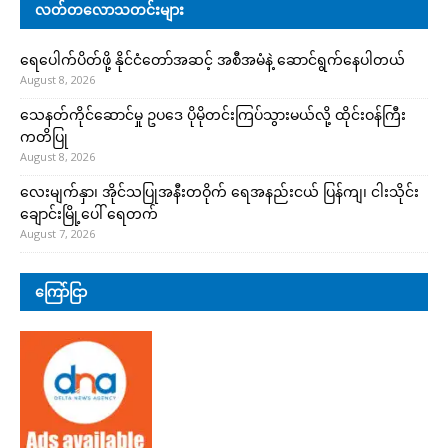
လတ်တလောသတင်းများ
ရေပေါက်ပိတ်ဖို့ နိုင်ငံတော်အဆင့် အစီအမံနဲ့ ဆောင်ရွက်နေပါတယ်
August 8, 2026
သေနတ်ကိုင်ဆောင်မှု ဥပဒေ ပိုမိုတင်းကြပ်သွားမယ်လို့ ထိုင်းဝန်ကြီး
ကတိပြု
August 8, 2026
လေးမျက်နှာ၊ အိုင်သပြုအနီးတဝိုက် ရေအနည်းငယ် ပြန်ကျ၊ ငါးသိုင်း
ချောင်းမြို့ပေါ် ရေတက်
August 7, 2026
ကြော်ငြာ