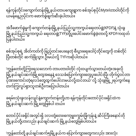
ရန်ကုန်တိုင်း၊ကျောက်တန်းမြို့နယ်၊တာပကျေးရွာက စစ်အုပ်စုပိုင်Mytelတာဝါတိုင်ကို
ယမန်နေ့ညပိုင်းက ဖောက်ခွဲဖျက်ဆီးခဲ့ပါတယ်။
အဲဒီဖောက်ခွဲမှုကို ကျောက်တန်းမြို့နယ်ပြည်သူ့ကာကွယ်ရေးတပ်ဖွဲ့(KPDF)နဲ့ သုံးခွ
မြို့နယ်ပြည်သူ့ကာကွယ် ရေးတပ်ဖွဲ့(TYF)တို့ပူးပေါင်းဖောက်ခွဲခဲ့တာလို့ KPDFကထုတ်
ပြန်ပါတယ်။
စစ်အုပ်စုရဲ့ အိတ်ကတ်ကို ဖြည့်တင်းပေးနေတဲ့ စီးပွားရေးဒေါင့်တိုင်တွေကို တစ်တိုင်
ပြီးတစ်တိုင် ဆက်ဖြိုသွား ဦးမယ်လို့ TYFကဆိုပါတယ်။
‘ကျွန်တော်တို့ကြားရသလောက် တာပတာဝါတိုင် လုံးဝပျက်သွားတယ်တဲ့။အခုလို
မြို့နယ်ချင်းဆက်မြို့တွေအနေနဲ့ ဒေသခံပြောက်ကျားတွေပူးပေါင်းပြီး တိုက်ပွဲဝင်တာ
ပိုအားကောင်းတဲ့ရလဒ်တွေထွက်ပေါ်လာမယ်လို့ထင်တယ်’ လို့ သုံးခွမြို့၂ရပ်ကွက်နေ
တက်ကြွလှုပ်ရှားသူတစ်ဦးကပြောပါတယ်။
ခရမ်း၊သုံးခွ၊သန်လျင်နဲ့ကျောက်တန်းတို့ဟာ ရန်ကုန်တိုင်းတောင်ပိုင်းခရိုင်ထဲက
မြို့နယ်ချင်းဆက် မြို့တွေဖြစ်ပါ တယ်။
တောင်ပိုင်းခရိုင်အတွင်းရှိ ဒလ၊တွံတေး၊ကော့မှူး၊ကွမ်းခြံကုန်းနဲ့ ဆိပ်ကြီးခနောင်တို
မြို့နယ်တို့ဟာလည်း နယ်ချင်းဆက် မြို့နယ်တွေဖြစ်ပါတယ်။
‘ကျွန်တော်တို့ နယ်ချင်းဆက်၅မြို့နယ်က ပြောက်ကျားတွေကလည်း အားလုံး