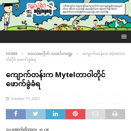
HOME
ဒေသအလိုက် သတင်းကဏ္ဍ
ကျောက်တန်းက Mytelတာ
ဝါတိုင် ဖောက်ခွဲခံရ
ကျောက်တန်းက Mytelတာဝါတိုင်
ဖောက်ခွဲခံရ
October 17, 2021
၁၇၊ အောက်တိုဘာလ၊ ၂၀၂၁။