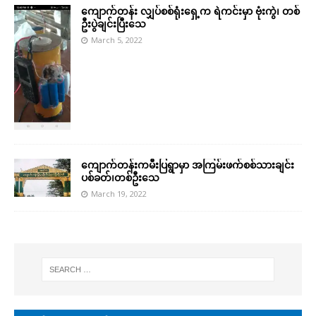
ကျောက်တန်း လျှပ်စစ်ရုံးရှေ့က ရဲကင်းမှာ ဗုံးကွဲ၊ တစ်
ဦးပွဲချင်းပြီးသေ
March 5, 2022
ကျောက်တန်းကမီးပြရွာမှာ အကြမ်းဖက်စစ်သားချင်း
ပစ်ခတ်၊တစ်ဦးသေ
March 19, 2022