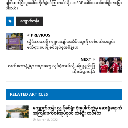
ချိတ်ဆက်ပြီး ပူးပေါင်းတိုက်ပွဲဝင်ကြ တယ်’လို့ ဒလPDF ခေါင်းဆောင်တစ်ဦးကပြော
ပါတယ်။
ကျောက်တန်း
PREVIOUS
လှိုင်သာယာရှိ ကျူးကျော်နေအိမ်တွေကို တစ်ပတ်အတွင်း
ဖယ်ရှားပေးဖို့ စစ်အုပ်စုအမိန့်ပေး
NEXT
လက်စတာနဲ့ပွဲမှာ အမှားတွေ လုပ်ခဲ့တယ်လို့ မန်ယူနည်းပြ
ဆိုးလ်ရှားဝန်ခံ
RELATED ARTICLES
ကျောက်တန်း လျှပ်စစ်ရုံး ဗုံးပေါက်ကွဲမှု ဆေးရုံရောက်
အကြမ်းဖက်စစ်အုပ်စုဝင် တစ်ဦး ထပ်သေ
March 8, 2022