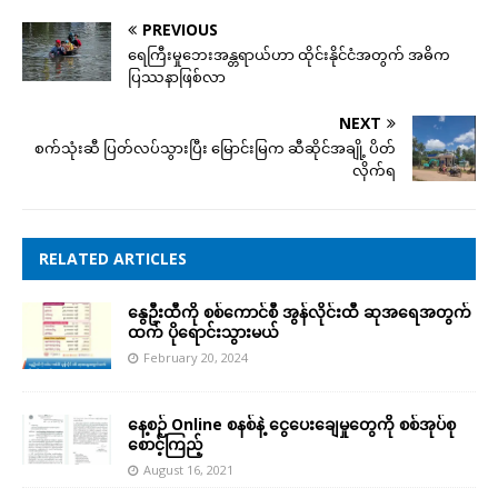
PREVIOUS
ရေကြီးမှုဘေးအန္တရာယ်ဟာ ထိုင်းနိုင်ငံအတွက် အဓိက
ပြဿနာဖြစ်လာ
NEXT
စက်သုံးဆီ ပြတ်လပ်သွားပြီး မြောင်းမြက ဆီဆိုင်အချို့ ပိတ်
လိုက်ရ
RELATED ARTICLES
နွေဦးထီကို စစ်ကောင်စီ အွန်လိုင်းထီ ဆုအရေအတွက်
ထက် ပိုရောင်းသွားမယ်
February 20, 2024
နေ့စဉ် Online စနစ်နဲ့ ငွေပေးချေမှုတွေကို စစ်အုပ်စု
စောင့်ကြည့်
August 16, 2021