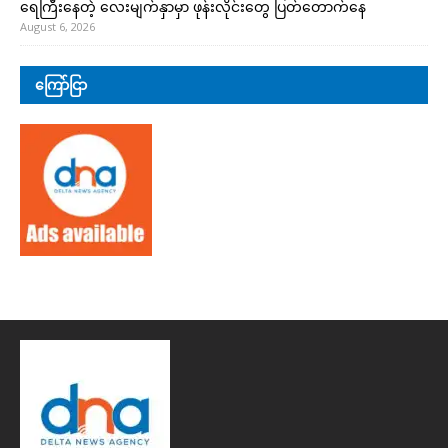
ရေကြီးနေတဲ့ လေးမျက်နှာမှာ ဖုန်းလိုင်းတွေ ပြတ်တောက်နေ
August 6, 2026
ကြော်ငြာ