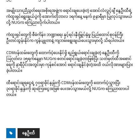
အမျိုးသားညီညွတ်ရေးအစိုးရအဖွဲ့က ရောင်းချပေးခဲ့တဲ့ အောင်လံလွှင့်ချီ နွေဦးထီရဲ့
ကံထူးရှင်ရွေးချယ်ပွဲကို အောက်တိုဘာလ ၁ရက်နေ့ မနက် ၉နာရီမှာ ပြုလုပ်သွားမယ်
လို့ NUGက ကြေညာလိုက်ပါတယ်။
ကံထူးရှင်တွေကို စီမံကိန်း၊ ဘဏ္ဍာရေး နှင့်ရင်းနှီးမြှုပ်နှံမှု ပြည်ထောင်စုဝန်ကြီး
ဦးတင်ထွန်းနိုင်က ကွန်ပျူတာနဲ့ ကျဘမ်းရွေးချယ်ပေးသွားမှာလို့ သိရပါတယ်။
CDMဝန်ထမ်းတွေကို ထောက်ပံ့ပေးနိုင်ဖို့ ရည်ရွယ်ရောင်းချခဲ့တဲ့ နွေဦးထီကို
ဩဂုတ်လ ၁၅ရက်နေ့မှာ NUGက စတင်ရောင်းချခဲ့တာဖြစ်ပြီး သတ်မှတ်ထီအစောင်
ရေကို နာရီပိုင်းအတွင်းမှာ ကုန်စင်အောင် ရောင်းချနိုင်ခဲ့တဲ့အထိ ဝယ်လိုအားများပြား
ခဲ့ပါတယ်။
ထီရောင်းချရငွေရဲ့ ၇၀ရာခိုင်နှုန်းကို CDMဝန်ထမ်းတွေကို ထောက်ပံ့သွားပြီး
၃၀ရာခိုင်နှုန်းကို ဆုကြေးငွေအဖြစ် ပေးအပ်သွားမယ်လို့ NUGက ကြေညာထားပါ
တယ်။
နွေဦးထီ