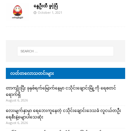
နွေဦးထီ ဖွင့်ပြီ
October 1, 2021
လတ်တလောသတင်းများ
တာကျိုးပြီး ခုနှစ်ရက်မြောက်နေ့မှာ ငသိုင်းချောင်းမြို့ကို ရေစတင်
ရောက်ရှိ
August 6, 2026
လေးမျက်နှာမှာ ရေဘေးကူနေတဲ့ ငသိုင်းချောင်းဒေသခံ လူငယ်တဦး
ရေစီးနဲ့မျောပါသေဆုံး
August 6, 2026