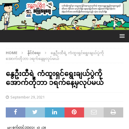
HOME
နိုင်ငံရေး
နွေဦးထီရဲ့ ကံထူးရှင်ရွေးချယ်ပွဲကို
အောက်တိုဘာ ၁ရက်နေ့မှလုပ်မယ်
နွေဦးထီရဲ့ ကံထူးရှင်ရွေးချယ်ပွဲကို
အောက်တိုဘာ ၁ရက်နေ့မှလုပ်မယ်
September 29, 2021
၂၉၊ စက်တင်ဘာလ၊ ၂၀၂၁။