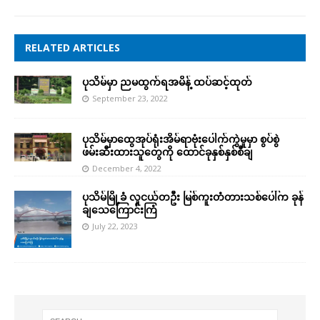
RELATED ARTICLES
ပုသိမ်မှာ ညမထွက်ရအမိန့် ထပ်ဆင့်ထုတ်
September 23, 2022
ပုသိမ်မှာထွေအုပ်ရုံးအိမ်ရာဗုံးပေါက်ကွဲမှုမှာ စွပ်စွဲ
ဖမ်းဆီးထားသူတွေကို ထောင်ခုနှစ်နှစ်စီချ
December 4, 2022
ပုသိမ်မြို့ခံ လူငယ်တဦး မြစ်ကူးတံတားသစ်ပေါ်က ခုန်
ချသေကြောင်းကြံ
July 22, 2023