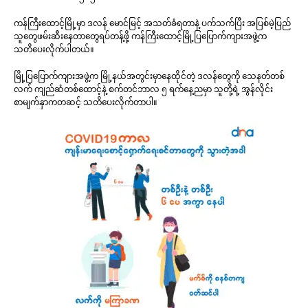
ကန်ကြီးထောင့်မြို့မှာ ဒလန် မောင်မြင့် အသတ်ခံရတာနဲ့ ပက်သက်ပြီး အပြစ်မဲ့ပြည်
သူတွေဖမ်းဆီးနေတာတွေရပ်တန့်ဖို့ ကန်ကြီးထောင့်မြို့ပြပြောက်ကျားအဖွဲ့က
သတိပေးလိုက်ပါတယ်။
မြို့ပြပြောက်ကျားအဖွဲ့က မြို့နယ်အတွင်းမှာနေထိုင်တဲ့ ဒလန်တွေကို သေနတ်တစ်
လက် ကျည်ဆံတစ်ထောင့်နဲ့ စက်တင်ဘာလ ၅ ရက်နေ့ညမှာ သူတို့ရဲ့ အွန်လိုင်း
စာမျက်နှာကတဆင့် သတိပေးလိုက်တာပါ။