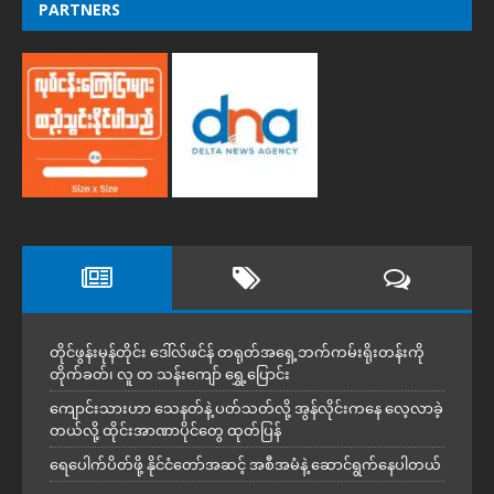
PARTNERS
တိုင်ဖွန်းမုန်တိုင်း ဒေါ်လ်ဖင်န် တရုတ်အရှေ့ဘက်ကမ်းရိုးတန်းကို
တိုက်ခတ်၊ လူ တ သန်းကျော် ရွှေ့ပြောင်း
ကျောင်းသားဟာ သေနတ်နဲ့ ပတ်သတ်လို့ အွန်လိုင်းကနေ လေ့လာခဲ့
တယ်လို့ ထိုင်းအာဏာပိုင်တွေ ထုတ်ပြန်
ရေပေါက်ပိတ်ဖို့ နိုင်ငံတော်အဆင့် အစီအမံနဲ့ ဆောင်ရွက်နေပါတယ်