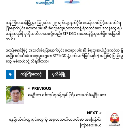
ကန်ကြီးထောင့်မြို့မှာ သြဂုတ်လ ၂၉ ရက်နေ့မနက်ပိုင်း ဒလန်မောင်မြင့်အသတ်ခံရ
ပြီးနောက်ပိုင်း မတရား ဖမ်းဆီးခံရသူတွေများလာတာနဲ့ ရဲသတင်းပေး ဒလန်တွေ ရပ်
တန်းကရပ်ဖို့ ခုလိုသတိပေးတာလို့လည်း STF KGD ကတာဝန်ရှိသူတစ်ဦးကပြောပါ
တယ်။
ဒလန်မောင်မြင့် အသတ်ခံရပြီးနောက်ပိုင်း မတရား ဖမ်းဆီးခံရသူဆယ်ဦးကျော်ထိ ရှိ
နေပြီး ဖမ်းဆီးခံထားရသူတွေဟာ STF KGD နဲ့ ပက်သက်ခြင်းမရှိတဲ့ အပြစ်မဲ့ ပြည်သူ
တွေ ဖြစ်တယ်လို့ သိရပါတယ်။
ကန်ကြီးထောင့်
ပုသိမ်မြို့
PREVIOUS
ရေဦးက စစ်အုပ်စုခန့် အုပ်ကြီး ဓားခုတ်ခံရပြီး သေ
NEXT
​နွေဦးထီကံထူးရှင်​တွေကို အခုလတတိယပတ်မှာ အ​ကြောင်း
ကြား​ပေးမယ်