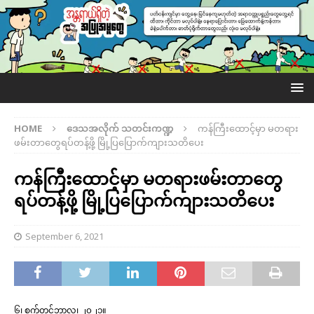
HOME
ဒေသအလိုက် သတင်းကဏ္ဍ
ကန်ကြီးထောင့်မှာ မတရား
ဖမ်းတာတွေရပ်တန့်ဖို့ မြို့ပြပြောက်ကျားသတိပေး
ကန်ကြီးထောင့်မှာ မတရားဖမ်းတာတွေ
ရပ်တန့်ဖို့ မြို့ပြပြောက်ကျားသတိပေး
September 6, 2021
၆၊ စက်တင်ဘာလ၊ ၂၀၂၁။