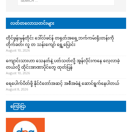
လတ်တလောသတင်းများ
တိုင်ဖွန်းမုန်တိုင်း ဒေါ်လ်ဖင်န် တရုတ်အရှေ့ဘက်ကမ်းရိုးတန်းကို
တိုက်ခတ်၊ လူ တ သန်းကျော် ရွှေ့ပြောင်း
August 10, 2026
ကျောင်းသားဟာ သေနတ်နဲ့ ပတ်သတ်လို့ အွန်လိုင်းကနေ လေ့လာခဲ့
တယ်လို့ ထိုင်းအာဏာပိုင်တွေ ထုတ်ပြန်
August 10, 2026
ရေပေါက်ပိတ်ဖို့ နိုင်ငံတော်အဆင့် အစီအမံနဲ့ ဆောင်ရွက်နေပါတယ်
August 8, 2026
ကြော်ငြာ