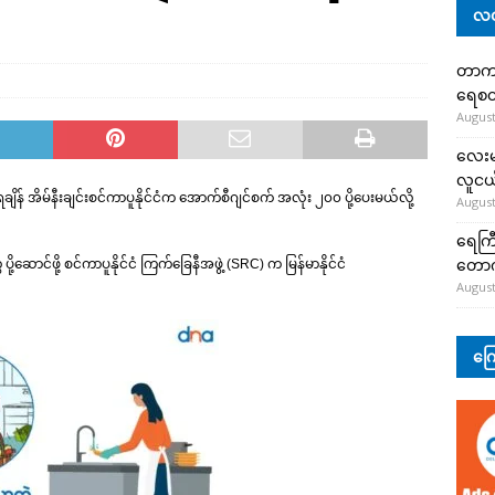
လတ
တာကျို
ရေစတ
August
လေးမျ
လူငယ်
ေရချိန် အိမ်နီးချင်းစင်ကာပူနိုင်ငံက အောက်စီဂျင်စက် အလုံး ၂၀၀ ပို့ပေးမယ်လို့
August
ရေကြီ
တော
ောင်ဖို့ စင်ကာပူနိုင်ငံ ကြက်ခြေနီအဖွဲ့ (SRC) က မြန်မာနိုင်ငံ
August
ကြေ