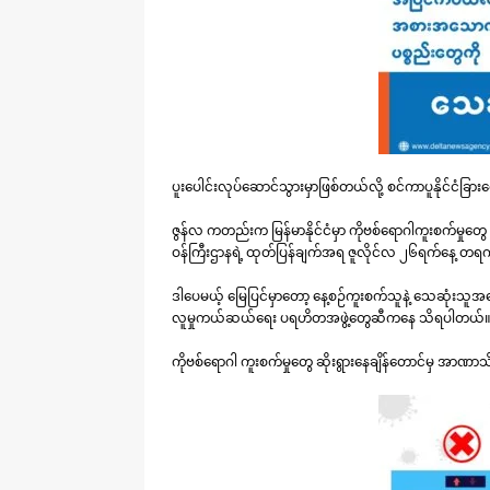
ပူးပေါင်းလုပ်ဆောင်သွားမှာဖြစ်တယ်လို့ စင်ကာပူနိုင်ငံခြာ
ဇွန်လ ကတည်းက မြန်မာနိုင်ငံမှာ ကိုဗစ်ရောဂါကူးစက်မှုတ
ဝန်ကြီးဌာနရဲ့ ထုတ်ပြန်ချက်အရ ဇူလိုင်လ ၂၆ရက်နေ့ တရ
ဒါပေမယ့် မြေပြင်မှာတော့ နေ့စဉ်ကူးစက်သူနဲ့ သေဆုံးသ
လူမှုကယ်ဆယ်ရေး ပရဟိတအဖွဲ့တွေဆီကနေ သိရပါတယ်
ကိုဗစ်ရောဂါ ကူးစက်မှုတွေ ဆိုးရွားနေချိန်တောင်မှ အာဏာသိ