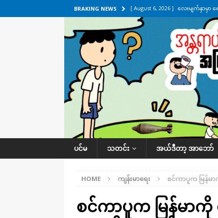
[ August 6, 2026 ]
လေးမျက်နှာမှာ ရ
BRAKING NEWS
အလိုက် သတင်းကဏ္ဍ
[ August 6, 2026 ]
ရေကြီးနေတဲ့ လေး
[ August 5, 2026 ]
ရန်ကုန်မြို့မှာ က
[ August 5, 2026 ]
ဂျပန်ရဲ့ ဒုံးကျည်
[ August 6, 2026 ]
တာကျိုးပြီး ခုနှစ
ကဏ္ဍ
ပင်မ
သတင်း
အယ်ဒီတာ့ အာဘော်
HOME
ကျန်းမာရေး
စင်ကာပူက မြန်မာက
စင်ကာပူက မြန်မာကို