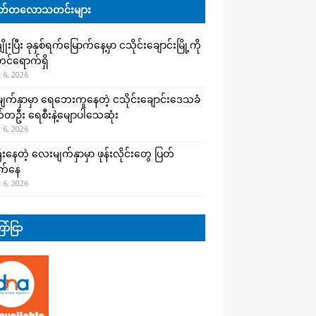
်တလောသတင်းများ
းပြီး ခုနှစ်ရက်မြောက်နေ့မှာ ငသိုင်းချောင်းမြို့ကို
င်ရောက်ရှိ
 6, 2026
က်နှာမှာ ရေဘေးကူနေတဲ့ ငသိုင်းချောင်းဒေသခံ
တဦး ရေစီးနဲ့မျောပါသေဆုံး
 6, 2026
းနေတဲ့ လေးမျက်နှာမှာ ဖုန်းလိုင်းတွေ ပြတ်
က်နေ
 6, 2026
ာ်ငြာ