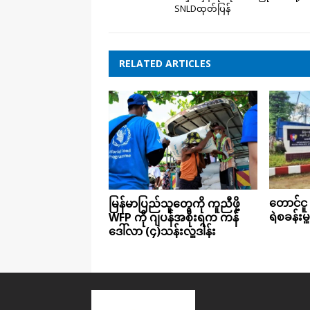
SNLDထုတ်ပြန်
RELATED ARTICLES
တောင်ငူ
မြန်မာပြည်သူ​တွေကို ကူညီဖို့
ရဲစခန်းမှ
WFP ကို ဂျပန်အစိုးရက ကန်​
ဒေါ်လာ (၄)သန်းလှူဒါန်း