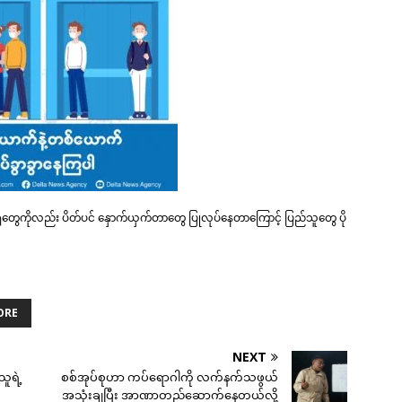
တွေကိုလည်း ပိတ်ပင် နှောက်ယှက်တာတွေ ပြုလုပ်နေတာကြောင့် ပြည်သူတွေ ပို
ORE
NEXT
ူရဲ့
စစ်အုပ်စုဟာ ကပ်ရောဂါကို လက်နက်သဖွယ်
အသုံးချပြီး အာဏာတည်ဆောက်နေတယ်လို့