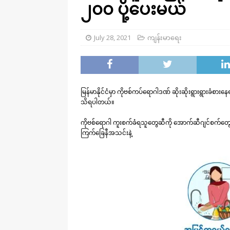
၂၀၀ ပို့ပေးမယ်
July 28, 2021
ကျန်းမာရေး
မြန်မာနိုင်ငံမှာ ကိုဗစ်ကပ်ရောဂါဒဏ် ဆိုးဆိုးရွားရွားခံစားန
သိရပါတယ်။
ကိုဗစ်ရောဂါ ကူးစက်ခံရသူတွေဆီကို အောက်ဆီဂျင်စက်တွေ ပို့ဆ
ကြက်ခြေနီအသင်းနဲ့