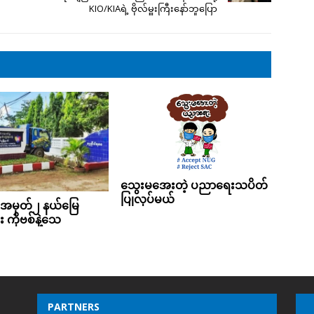
KIO/KIAရဲ့ ဗိုလ်မှူးကြီးနော်ဘူပြော
သွေးမအေးတဲ့ ပညာရေးသပိတ်
ပြုလုပ်မယ်
 အမှတ်၂ နယ်မြေ
ူး ကိုဗစ်နဲ့သေ
PARTNERS