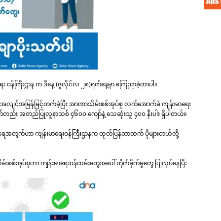
းရေး ဝန်ကြီးဌာန က ဒီနေ့ (ဇူလိုင်လ ၂၈)ရက်နေ့မှာ ကြေညာခဲ့တာပါ။
ွေ အလျင်အမြန်မြင့်တက်ခဲ့ပြီး အာဏာသိမ်းစစ်အုပ်စု လက်အောက်ခံ ကျန်းမာရေး
က်တည်း အတည်ပြုလူနာသစ် ၄၆၀၀ ကျော်နဲ့ သေဆုံးသူ ၄၀၀ နီးပါး ရှိပါတယ်။
ူအရေအတွက်ဟာ ကျန်းမာရေးဝန်ကြီးဌာနက ထုတ်ပြန်တာထက် ပိုများတယ်လို့
။
မ်းစစ်အုပ်စုဟာ ကျန်းမာရေးဝန်ထမ်းတွေအပေါ် တိုက်ခိုက်မှုတွေ ပြုလုပ်နေပြီး