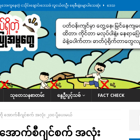
ေဘေးကူနေတဲ့ ငသိုင်းချောင်းဒေသခံ လူငယ်တဦး ရေစီးနဲ့မျောပါသေဆုံး
ဒေသ
မျက်နှာမှာ ဖုန်းလိုင်းတွေ ပြတ်တောက်နေ
ဒေသအလိုက် သတင်းကဏ္ဍ
ားမှန်ခွဲခံရတာတွေ ဆက်တိုက်ဖြစ်
ဒေသအလိုက် သတင်းကဏ္ဍ
စမ်းသပ်မှုကို မြောက်ကိုရီးယား ဝေဖန်
နိုင်ငံတကာရေးရာ
်ရက်မြောက်နေ့မှာ ငသိုင်းချောင်းမြို့ကို ရေစတင်ရောက်ရှိ
ဒေသအလိုက် သတင်း
သုတေသနစာတမ်း
နွေဦးပွင့်သစ်
FACT CHECK
ို အောက်စီဂျင်စက် အလုံး ၂၀၀ ပို့ပေးမယ်
 အောက်စီဂျင်စက် အလုံး