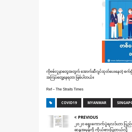
ကိုဗစ်လူနာတွေအတွက် အောက်ဆီဂျင်ထုတ်ပေးနေတဲ့ စက်ရုံ
အကြပ်တွေ့နေရတာ ဖြစ်ပါတယ်။
Ref – The Straits Times
COVID19
MYANMAR
SINGAP
PREVIOUS
၂၀၂၀ ရွေးကောက်ပွဲရလဒ်ဟာ ပြည်သ
ဆန္ဒအမှန်ကို ကိုယ်စားပြုတယ်လို့