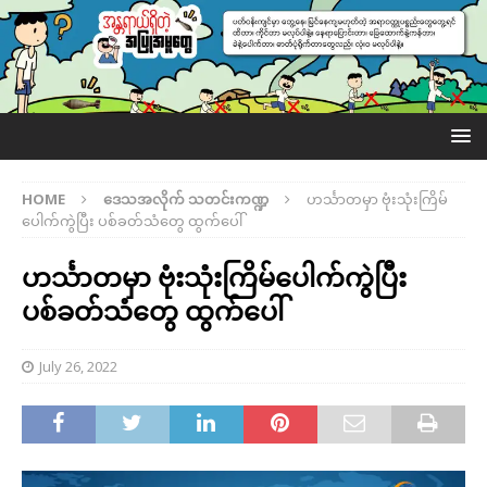
HOME
ဒေသအလိုက် သတင်းကဏ္ဍ
ဟင်္သာတမှာ ဗုံးသုံးကြိမ်
ပေါက်ကွဲပြီး ပစ်ခတ်သံတွေ ထွက်ပေါ်
ဟင်္သာတမှာ ဗုံးသုံးကြိမ်ပေါက်ကွဲပြီး
ပစ်ခတ်သံတွေ ထွက်ပေါ်
July 26, 2022