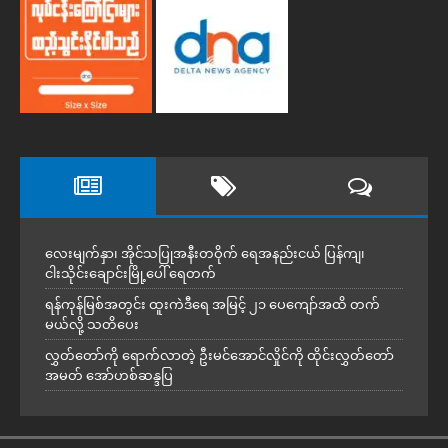
လေးမျက်နှာ၊ အိုင်သပြုအနီးတဝိုက် ရေအနည်းငယ် ပြန်ကျ၊
ငါးသိုင်းချောင်းမြို့ပေါ် ရေတက်
ရန်ကုန်မြစ်အတွင်း ထူးကဲဒီရေ အ​မြင့် ၂၁ ပေကျော်အထိ တက်
မယ်လို့ သတိပေး
လွှတ်တော်ကို ရောက်လာတဲ့ ဦးမင်အောင်လှိုင်ကို ထိုင်းလွှတ်တော်
အမတ် အော်ဟစ်ဆန္ဒပြ