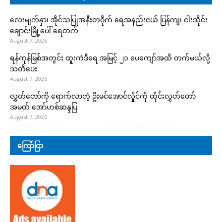
လေးမျက်နှာ၊ အိုင်သပြုအနီးတဝိုက် ရေအနည်းငယ် ပြန်ကျ၊ ငါးသိုင်း
ချောင်းမြို့ပေါ် ရေတက်
August 7, 2026
ရန်ကုန်မြစ်အတွင်း ထူးကဲဒီရေ အ​မြင့် ၂၁ ပေကျော်အထိ တက်မယ်လို့
သတိပေး
August 7, 2026
လွှတ်တော်ကို ရောက်လာတဲ့ ဦးမင်အောင်လှိုင်ကို ထိုင်းလွှတ်တော်
အမတ် အော်ဟစ်ဆန္ဒပြ
August 7, 2026
ကြော်ငြာ