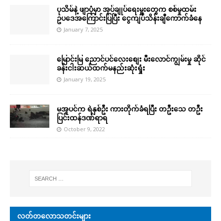
ပုသိမ်နဲ့ ဖျာပုံမှာ အုပ်ချုပ်ရေးမှူးတွေက စစ်မှုထမ်း
ဥပဒေအကြောင်းပြပြီး ငွေကျပ်သိန်းချီကောက်ခံနေ
January 7, 2025
မြောင်းမြ ညောင်ပင်လေးစျေး မီးလောင်ကျွမ်းမှု ဆိုင်
ခန်းငါးဆယ်ထက်မနည်းဆုံးရှုံး
January 19, 2025
မအူပင်က ရဲနှစ်ဦး ကားတိုက်ခံရပြီး တဦးသေ တဦး
ပြင်းထန်ဒဏ်ရာရ
October 9, 2022
လတ်တလောသတင်းများ