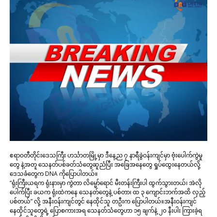
ဧရာဝတီတိုင်းဒေသကြီး ဟင်္သာတမြို့မှာ ဒီနေ့ည ၇ နာရီခွဲဝန်းကျင်မှာ ဗုံးပေါက်ကွဲမှု
တွေ နဲ့အတူ သေနတ်ပစ်ခတ်သံတွေဆူညံပြီး အခြေအနေတွေ ရှုပ်ထွေးနေတယ်လို့
ဒေသခံတွေက DNA ကိုပြောပါတယ်။
“ရုံးကြီးယရက ရုံးနားမှာ ကွဲတာ လိမ္မော်ရောင် မီးတန်းကြီးပါ ထွက်သွားတယ်၊ အဲလို
ပေါက်ပြီး ခယက ရုံးထဲကနေ သေနတ်တွေနဲ့ ပစ်တာ၊ ထ ၃ ကျောင်းဘက်အထိ လှည့်
ပစ်တယ်” လို့ အနီးဝန်းကျင်တွင် နေထိုင်သူ တဦးက ပြောပါတယ်။အနီးဝန်းကျင်
နေထိုင်သူတွေရဲ့ ပြောစကားအရ သေနတ်သံတွေဟာ ၁၅ ချက်နဲ့ ၂၀ နီးပါး ကြားခဲ့ရ