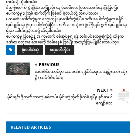
တယ်လို့ ဆိုပါတယ်။
ဒီည ဗုံးပေါက်ကွဲချိန်မှာ တမြို့လုံး လျှပ်စစ်မီးတွေ ပြတ်တောက်နေချိန်ဖြစ်ပြီး
ပေါက်ကွဲမှု ၃ ကြိမ် ဆက်တိုက် ဖြစ်ပေါ်ခဲ့တယ်လို့ သိရပါတယ်။
ပထမဆုံး ပေါက်ကွဲမှုက ဒေဝူးကုန်း မှာပေါက်ကွဲခဲ့ပြီး၊ ဒုတိယပေါက်ကွဲမှုက ခရိုင်
အုပ်ချုပ်ရေး ရုံးမှာ ပေါက်ကွဲခဲ့ပြီး ၊ တတိယ အလုံးက ရုံးကြီးရပ်ကွက် အုပ်ချုပ်ရေး
ရုံးမှာ ပေါက်ကွဲခဲ့တာလို့ သိရပါတယ်။
ပေါက်ကွဲမှု ဖြစ်စဉ်နဲ့ အကြမ်းဖက် စစ်အုပ်စုရဲ့ ရန်းသမ်းပစ်ခတ်မှုကြောင့် ထိခိုက်
ဒဏ်ရာ ရတဲ့အခြေအနေကို စုံစမ်းနေစဲ ဖြစ်ပြီး အတည်ပြုမပြုနိုင်သေးပါဘူး။
ဗုံးပေါက်ကွဲ
ဧရာဝတီတိုင်း
PREVIOUS
အင်းစိန်ထောင်မှာ သေဒဏ်ကျနိုင်ငံရေးအကျဥ်းသား သုံး
ဦး ထပ်မံစီရင်ခံရ
NEXT
မိုင်းရှင်းဖို့ထွက်လာတဲ့ စစ်တပ်၊ မိုင်းဆွဲတိုက်ခိုက်ခံရပြီး နှစ်ဆယ်
ကျော်သေ
RELATED ARTICLES