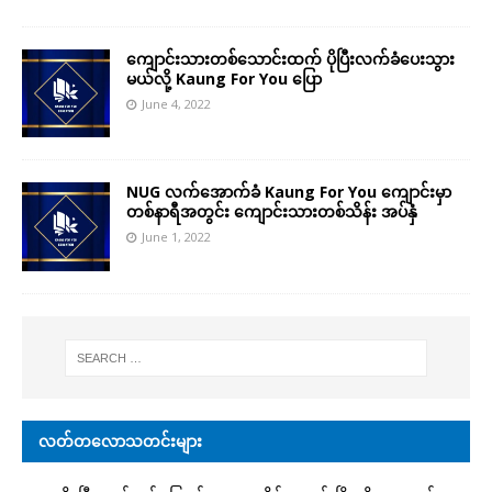
ကျောင်းသားတစ်သောင်းထက် ပိုပြီးလက်ခံပေးသွား
မယ်လို့ Kaung For You ပြော
June 4, 2022
NUG လက်အောက်ခံ Kaung For You ကျောင်းမှာ
တစ်နာရီအတွင်း ကျောင်းသားတစ်သိန်း အပ်နှံ
June 1, 2022
လတ်တလောသတင်းများ