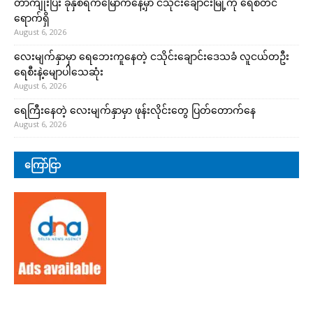
တာကျိုးပြီး ခုနှစ်ရက်မြောက်နေ့မှာ ငသိုင်းချောင်းမြို့ကို ရေစတင်
ရောက်ရှိ
August 6, 2026
လေးမျက်နှာမှာ ရေဘေးကူနေတဲ့ ငသိုင်းချောင်းဒေသခံ လူငယ်တဦး
ရေစီးနဲ့မျောပါသေဆုံး
August 6, 2026
ရေကြီးနေတဲ့ လေးမျက်နှာမှာ ဖုန်းလိုင်းတွေ ပြတ်တောက်နေ
August 6, 2026
ကြော်ငြာ