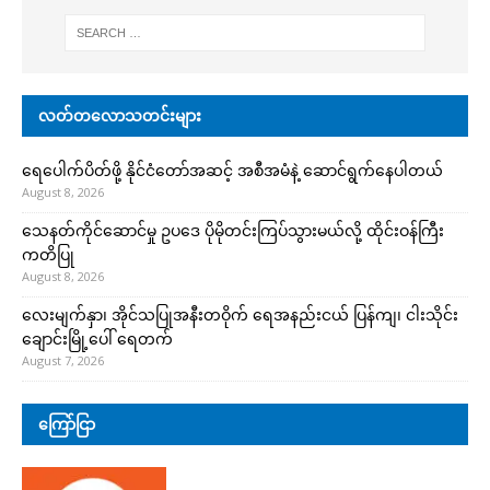
လတ်တလောသတင်းများ
ရေပေါက်ပိတ်ဖို့ နိုင်ငံတော်အဆင့် အစီအမံနဲ့ ဆောင်ရွက်နေပါတယ်
August 8, 2026
သေနတ်ကိုင်ဆောင်မှု ဥပဒေ ပိုမိုတင်းကြပ်သွားမယ်လို့ ထိုင်းဝန်ကြီး
ကတိပြု
August 8, 2026
လေးမျက်နှာ၊ အိုင်သပြုအနီးတဝိုက် ရေအနည်းငယ် ပြန်ကျ၊ ငါးသိုင်း
ချောင်းမြို့ပေါ် ရေတက်
August 7, 2026
ကြော်ငြာ