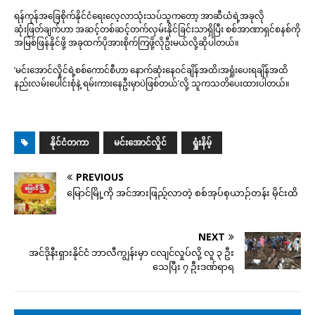
ရန်ကုန်အခြေစိုက်နိုင်ငံရေးလေ့လာသုံးသပ်သူကတော့ အာဆီယံရဲ့အခုလို
ဆုံးဖြတ်ချက်ဟာ အဆင့်တစ်ဆင့်တက်လှမ်းနိုင်ခြင်းသာရှိပြီး စစ်အာဏာရှင်စနစ်ကို
အမြစ်ဖြန်နိုင်ဖို့ အခုထက်ပိုအားစိုက်ကြဖို့လိုဦးမယ်လို့ဆိုပါတယ်။
‘မင်းအောင်လှိုင်ရဲ့စစ်ကောင်စီဟာ နောက်ဆုံးနေဝင်ချိန်အထိ၊အရှုံးပေးရချိန်အထိ
နည်းလမ်းပေါင်းစုံနဲ့ ရမ်းကားနေဦးမှာပဲဖြစ်တယ်’လို့ သူကသတိပေးထားပါတယ်။
နိုင်ငံတကာ
မင်းအောင်လှိုင်
ရှုံးနိမ့်
PREVIOUS
မြောင်မြို့ကို အင်အားဖြည့်လာတဲ့ စစ်အုပ်စုယာဉ်တန်း မိုင်းထိ
NEXT
အင်ဒိုနီးရှားနိုင်ငံ ဘာလီကျွန်းမှာ ငလျင်လှုပ်လို့ လူ ၃ ဦး
သေပြီး ၇ ဦးဒဏ်ရာရ