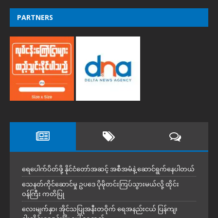
PARTNERS
ရေပေါက်ပိတ်ဖို့ နိုင်ငံတော်အဆင့် အစီအမံနဲ့ ဆောင်ရွက်နေပါတယ်
သေနတ်ကိုင်ဆောင်မှု ဥပဒေ ပိုမိုတင်းကြပ်သွားမယ်လို့ ထိုင်း
ဝန်ကြီး ကတိပြု
လေးမျက်နှာ၊ အိုင်သပြုအနီးတဝိုက် ရေအနည်းငယ် ပြန်ကျ၊