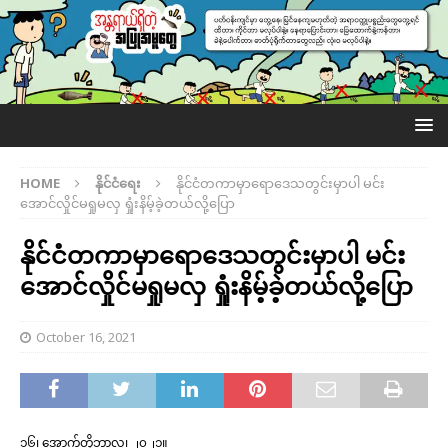
HOME
နိုင်ငံရေး
နိုင်ငံတကာမှာရောဒေသတွင်းမှာပါ မင်း
အောင်လှိုင်မရှုမလှ ရှုံးနိမ့်ခဲ့တယ်လို့ပြော
နိုင်ငံတကာမှာရောဒေသတွင်းမှာပါ မင်း
အောင်လှိုင်မရှုမလှ ရှုံးနိမ့်ခဲ့တယ်လို့ပြော
October 16, 2021
၁၆၊ အောက်တိုဘာလ၊ ၂၀၂၁။