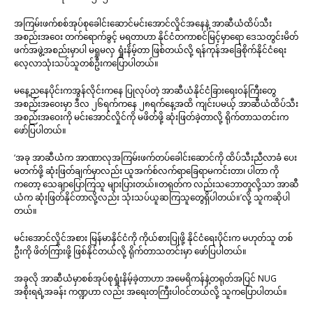
အကြမ်းဖက်စစ်အုပ်စုခေါင်းဆောင်မင်းအောင်လှိုင်အနေနဲ့ အာဆီယံထိပ်သီး
အစည်းအဝေး တက်ရောက်ခွင့် မရတာဟာ နိုင်ငံတကာစင်မြင့်မှာရော ဒေသတွင်းမိတ်
ဖက်အဖွဲ့အစည်းမှာပါ မရှုမလှ ရှုံးနိမ့်တာ ဖြစ်တယ်လို့ ရန်ကုန်အခြေစိုက်နိုင်ငံရေး
လေ့လာသုံးသပ်သူတစ်ဦးကပြောပါတယ်။
မနေ့ညနေပိုင်းကအွန်လိုင်းကနေ ပြုလုပ်တဲ့ အာဆီယံနိုင်ငံခြားရေးဝန်ကြီးတွေ
အစည်းအဝေးမှာ ဒီလ ၂၆ရက်ကနေ ၂၈ရက်နေ့အထိ ကျင်းပမယ့် အာဆီယံထိပ်သီး
အစည်းအဝေးကို မင်းအောင်လှိုင်ကို မဖိတ်ဖို့ ဆုံးဖြတ်ခဲ့တာလို့ ရိုက်တာသတင်းက
ဖော်ပြပါတယ်။
‘အခု အာဆီယံက အာဏာလုအကြမ်းဖက်တပ်ခေါင်းဆောင်ကို ထိပ်သီးညီလာခံ ပေး
မတက်ဖို့ ဆုံးဖြတ်ချက်မှာလည်း ယူအက်စ်လက်ရာခြေရာမကင်းတာ၊ ပါတာ ကို
ကတော့ သေချာပြောကြသူ များပြားတယ်။တရုတ်က လည်းသဘောတူလို့သာ အာဆီ
ယံက ဆုံးဖြတ်နိုင်တာလို့လည်း သုံးသပ်ယူဆကြသူတွေရှိပါတယ်။’လို့ သူကဆိုပါ
တယ်။
မင်းအောင်လှိုင်အစား မြန်မာနိုင်ငံကို ကိုယ်စားပြုဖို့ နိုင်ငံရေးပိုင်းက မဟုတ်သူ တစ်
ဦးကို ဖိတ်ကြားဖို့ ဖြစ်နိုင်တယ်လို့ ရိုက်တာသတင်းမှာ ဖော်ပြပါတယ်။
အခုလို အာဆီယံမှာစစ်အုပ်စုရှုံးနိမ့်ခဲ့တာဟာ အမေရိကန်နဲ့တရုတ်အပြင် NUG
အစိုးရရဲ့အခန်း ကဏ္ဍဟာ လည်း အရေးတကြီးပါဝင်တယ်လို့ သူကပြောပါတယ်။