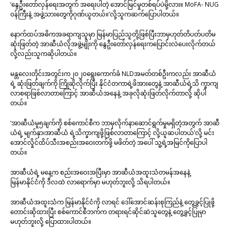
‘နွေဦးတော်လှန်ရေးအတွက် အရေးပါတဲ့ အောင်မြင်မှုတစ်ရပ်ပဲမို့လား။ MoFA- NUG
ဝန်ကြီးနဲ့ အဖွဲ့သားတွေကိုဂုဏ်ယူတယ်။’လို့သူကဆက်ပြောပါတယ်။
နောက်ထပ်အဓိကအခရာကျသူမှာ မြန်မာပြည်သူတို့ဖြစ်ပြီးဘာမှဟုတ်တိပတ်ပတိမ
ဆုံးဖြတ်တဲ့ အာဆီယံလိုအဖွဲ့မျိုးကို နွေဦးတော်လှန်ရေးကပြောင်းလဲပေးလိုက်တယ်
လို့လည်းသူကဆိုပါတယ်။
မန္တလေးတိုင်းအတွင်းက၂၀၂၀ရွေးကောက်ခံ NLDအမတ်တစ်ဦးကလည်း အာဆီယံ
ရဲ့ ဆုံးဖြတ်ချက်ကို ကြိုဆိုလိုက်ပြီး နိုင်ငံတကာရဲ့ဖိအားတွေနဲ့ အာဆီယံရဲ့သိ က္ခာကျ
လာစရာဖြစ်လာတာကြောင့် အာဆီယံအနေနဲ့ အခုလိုဆုံးဖြတ်လိုက်တာလို့ ဆိုပါ
တယ်။
‘အာဆီယံမူ၅ချက်ကို စစ်ကောင်စီက ဘာမှလိုက်နာဆောင်ရွက်မှုမရှိတဲ့အတွက် အာဆီ
ယံရဲ့ မျက်နှာ၊အာဆီယံ ရဲ့သိက္ခာကျဖို့ဖြစ်လာတာကြောင့် လို့ယူဆပါတယ်’လို့ မင်း
အောင်လှိုင်ထိပ်သီးအစည်းအဝေးတက်ဖို့ မဖိတ်တဲ့ အပေါ် သူ့ရဲ့အမြင်ကိုပြောပါ
တယ်။
အာဆီယံရဲ့ မနေ့က စည်းအဝေးအပြီးမှာ အာဆီယံအထူးသံတမန်အနေနဲ့
မြန်မာနိုင်ငံကို ဒီလထဲ လာရောက်မှာ မဟုတ်ဘူးလို့ သိရပါတယ်။
အာဆီယံအထူးသံက မြန်မာနိုင်ငံကို လာရင် ဒေါ်အောင်ဆန်းစုကြည်နဲ့ တွေ့ခွင့်ပြုဖို့
တောင်းဆိုထားပြီး စစ်ကောင်စီဘက်က တရားရင်ဆိုင်ဆဲသူတွေနဲ့ တွေ့ခွင့်ပြုမှာ
မဟုတ်ဘူးလို့ ပြောထားပါတယ်။