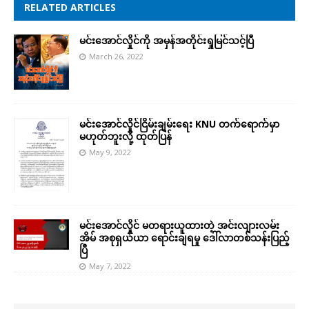
RELATED ARTICLES
မင်းအောင်လှိုင်ကို အမှန်အတိုင်းရှုမြင်သင့်ပြီ
March 26, 2022
မင်းအောင်လှိုင်ငြိမ်းချမ်းရေး KNU တက်ရောက်မှာ
မဟုတ်ဘူးလို့ ထုတ်ပြန်
May 9, 2022
မင်းအောင်လှိုင် မတရားယူထားတဲ့ အင်းလျားလမ်း
အိမ် အစုရှယ်ယာ ရောင်းချရမှု ဒေါ်လာတစ်သန်းပြည့်
ပြီ
May 7, 2022