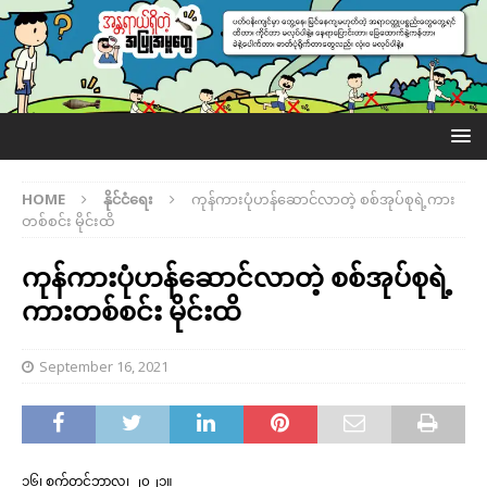
HOME
နိုင်ငံရေး
ကုန်ကားပုံဟန်ဆောင်လာတဲ့ စစ်အုပ်စုရဲ့ကား
တစ်စင်း မိုင်းထိ
ကုန်ကားပုံဟန်ဆောင်လာတဲ့ စစ်အုပ်စုရဲ့
ကားတစ်စင်း မိုင်းထိ
September 16, 2021
၁၆၊ စက်တင်ဘာလ၊ ၂၀၂၁။