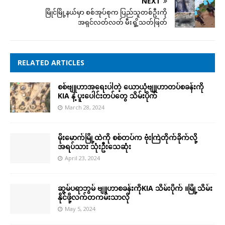
NEXT
မြိုင်မြို့နယ်မှာ စစ်အုပ်စုက ပြည်သူတစ်ဦးကို
အရှင်လတ်လတ် မီးရှို့သတ်ဖြတ်
RELATED ARTICLES
စစ်ဗျူဟာအရေးပါတဲ့ ယောယုံဗျူဟာတပ်စခန်းကို
KIA နဲ့ ပူးပေါင်းတပ်တွေ သိမ်းပိုက်
March 28, 2024
မိုးမောက်မြို့ထဲကို စစ်တပ်က ဗုံးကြဲတိုက်ခိုက်လို့
အရပ်သား သုံးဦးသေဆုံး
April 23, 2024
ဆွမ်ပရာဘွမ် ဗျူဟာစခန်းကိုKIA သိမ်းပိုက် ။မြို့သိမ်း
နိုင်ဖို့လက်တကမ်းသာလို
May 5, 2024