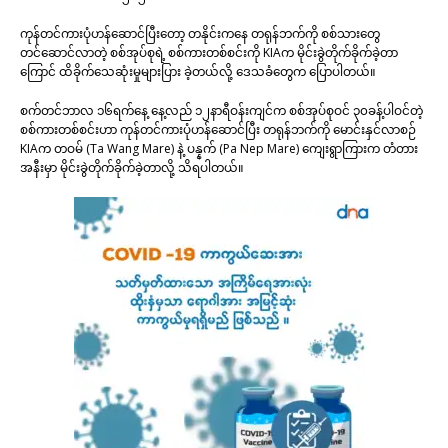
ကုန်တင်ကားပုံဟန်ဆောင်ပြီးတော့ တနိုင်းကနေ တရုန်ဘက်ကို စစ်သားတွေ
တင်ဆောင်လာတဲ့ စစ်အုပ်စုရဲ့ စစ်ကားတစ်စင်းကို KIAက မိုင်းခွဲတိုက်ခိုက်ခဲ့တာ
ကြောင် ထိခိုက်သေဆုံးမှုများပြား ခဲ့တယ်လို့ ဒေသခံတွေက ပြောပါတယ်။
စက်တင်ဘာလ ၁၆ရက်နေ့ နေ့လည် ၁၂နာရီဝန်းကျင်က စစ်အုပ်စုဝင် ၃၀ခန့်ပါဝင်တဲ့
စစ်ကားတစ်စင်းဟာ ကုန်တင်ကားပုံဟန်ဆောင်ပြီး တရုန်ဘက်ကို မောင်းနှင်လာစဉ်
KIAက တဝမ် (Ta Wang Mare) နဲ့ ပန္နက် (Pa Nep Mare) ကျေးရွာကြားက တံတား
အနီးမှာ မိုင်းခွဲတိုက်ခိုက်ခဲ့တာလို့ သိရပါတယ်။