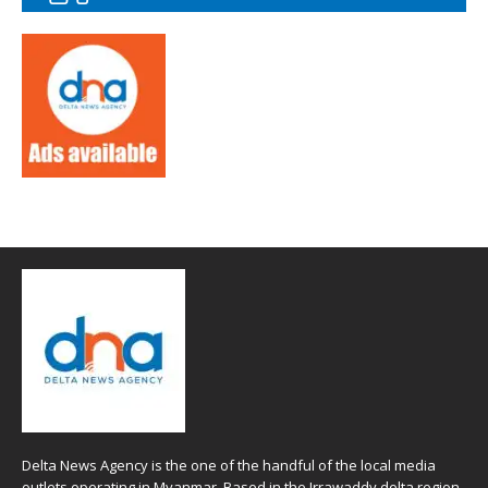
Delta News Agency is the one of the handful of the local media
outlets operating in Myanmar. Based in the Irrawaddy delta region ,