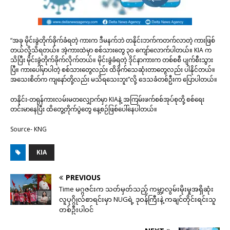
“အခု မိုင်းခွဲတိုက်ခိုက်ခံရတဲ့ ကားက ဒီမနက်ဘဲ တနိုင်းဘက်ကတက်လာတဲ့ ကားဖြစ်
တယ်လို့သိရတယ်။ အဲ့ကားထဲမှာ စစ်သားတွေ ၃၀ ကျော်လောက်ပါတယ်။ KIA က
သိပြီး မိုင်းခွဲတိုက်ခိုက်လိုက်တယ်။ မိုင်းခွဲခံရတဲ့ ဒိုင်နာကားက တစ်စစီ ပျက်စီးသွား
ပြီ။ ကားပေါ်မှာပါတဲ့ စစ်သားတွေလည်း ထိခိုက်သေဆုံးတာတွေလည်း ပါနိုင်တယ်။
အသေးစိတ်က ကျနော်တို့လည်း မသိရသေးဘူး”လို့ ဒေသခံတစ်ဦးက ပြောပါတယ်။
တနိုင်း-တရုန်ကားလမ်းမတလျှောက်မှာ KIAနဲ့ အကြမ်းဖက်စစ်အုပ်စုတို့ စစ်ရေး
တင်းမာနေပြီး ထိတွေ့တိုက်ပွဲတွေ နေ့စဉ်ဖြစ်ပေါ်နေပါတယ်။
Source- KNG
KIA
PREVIOUS
Time မဂ္ဂဇင်းက သတ်မှတ်သည့် ကမ္ဘာ့လွမ်းမိုးမှုအရှိဆုံး
လူပုဂ္ဂိုလ်စာရင်းမှာ NUGရဲ့ ဒုဝန်ကြီးနဲ့ ကချင်တိုင်းရင်းသူ
တစ်ဦးပါဝင်