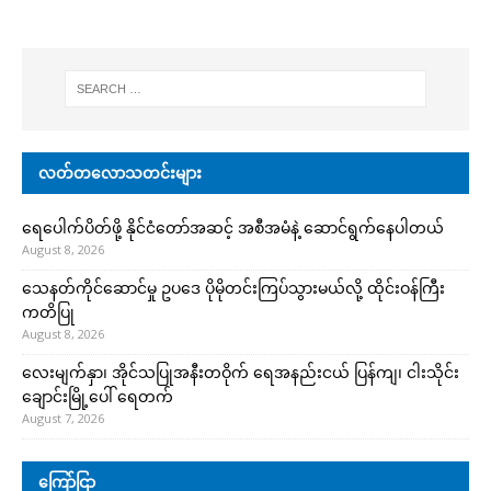
လတ်တလောသတင်းများ
ရေပေါက်ပိတ်ဖို့ နိုင်ငံတော်အဆင့် အစီအမံနဲ့ ဆောင်ရွက်နေပါတယ်
August 8, 2026
သေနတ်ကိုင်ဆောင်မှု ဥပဒေ ပိုမိုတင်းကြပ်သွားမယ်လို့ ထိုင်းဝန်ကြီး
ကတိပြု
August 8, 2026
လေးမျက်နှာ၊ အိုင်သပြုအနီးတဝိုက် ရေအနည်းငယ် ပြန်ကျ၊ ငါးသိုင်း
ချောင်းမြို့ပေါ် ရေတက်
August 7, 2026
ကြော်ငြာ