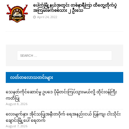
ပေါက်မြို့နယ်အတွင်း တစ်နာရီကြာ ထိတွေ့တိုက်ပွဲ
အကြမ်းဖက်စစ်သား ၂ ဦးသေ
April 24, 2022
လတ်တလောသတင်းများ
သေနတ်ကိုင်ဆောင်မှု ဥပဒေ ပိုမိုတင်းကြပ်သွားမယ်လို့ ထိုင်းဝန်ကြီး
ကတိပြု
August 8, 2026
လေးမျက်နှာ၊ အိုင်သပြုအနီးတဝိုက် ရေအနည်းငယ် ပြန်ကျ၊ ငါးသိုင်း
ချောင်းမြို့ပေါ် ရေတက်
August 7, 2026