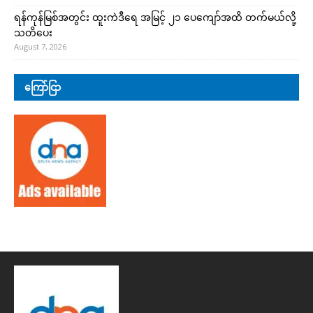
ရန်ကုန်မြစ်အတွင်း ထူးကဲဒီရေ အ​မြင့် ၂၁ ပေကျော်အထိ တက်မယ်လို့
သတိပေး
August 7, 2026
ကြော်ငြာ