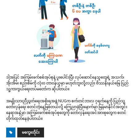
ဒါ့အပြင် အကြမ်းဖက်စစ်အုပ်စုနဲ့ ပူးပေါင်းပြီး လုပ်ဆောင်နေသူတွေရဲ့ အသက်၊
အိုးအိမ်၊ စည်းစိမ်ကို လုံးဝ တာဝန်ယူမှာ မဟုတ်ဘူးလို့လည်း ဗိဿနိုးနယ်မြေ ပြည်
သူ့ကာကွယ်ရေးတပ်မတော်က ဆိုပါတယ်။
အမျိုးသားညီညွတ်ရေးအစိုးရအဖွဲ့ NUGက စက်တင်ဘာလ ၇ရက်နေ့ကို ပြည်သူ့
တော်လှန်ရေး စတင်တဲ့နေ့ဖြစ်တယ်လို့ ကြေညာခဲ့ပြီးနောက်မှာ မြန်မာနိုင်ငံအတွင်း
နေရာအနှံ့မှာ အကြမ်းဖက်စစ်အုပ်စုတွေကို တော်လှန်ရေးအင်အားစုတွေက စတင်
တိုက်ထုတ်နေခဲ့ပါတယ်။
မကွေးတိုင်း