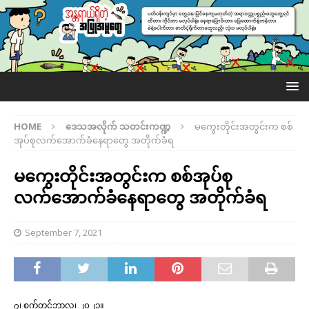
HOME
ဒေသအလိုက် သတင်းကဏ္ဍ
မကွေးတိုင်းအတွင်းက စစ်
အုပ်စုလက်အောက်ခံနေရာတွေ အတိုက်ခံရ
မကွေးတိုင်းအတွင်းက စစ်အုပ်စု
လက်အောက်ခံနေရာတွေ အတိုက်ခံရ
September 7, 2021
၇၊ စက်တင်ဘာလ၊ ၂၀၂၁။