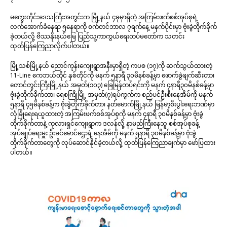
မကွေးတိုင်းဒေသကြီးအတွင်းက မြို့နယ် ၄ခုမှာရှိတဲ့ အကြမ်းဖက်စစ်အုပ်စုရဲ့
လက်အောက်ခံနေရာ ၅နေရာကို စက်တင်ဘာလ ၇ရက်နေ့ မနက်ပိုင်းမှာ ဗုံးခွဲတိုက်ခိုက်
ခဲ့တယ်လို့ ဗိဿနိုးနယ်မြေ ပြည်သူ့ကာကွယ်ရေးတပ်မတော်က သတင်း
ထုတ်ပြန်ကြေညာလိုက်ပါတယ်။
မြို့သစ်မြို့နယ် ညောင်ကုန်းကျေးရွာအနီးမှာရှိတဲ့ ကပစ (၁၇)ကို ဆက်သွယ်ထားတဲ့
11-Line ကေဘယ်တိုင် နှစ်တိုင်ကို မနက် ၅နာရီ ၃၀မိနစ်ခန့်မှာ ဖောက်ခွဲဖျက်ဆီးတာ၊
တောင်တွင်းကြီးမြို့နယ် အမှတ်(၁၀၃) ခြေမြန်တပ်ရင်းကို မနက် ၄နာရီ၃၀မိနစ်ခန့်မှာ
ဗုံးခွဲတိုက်ခိုက်တာ၊ ရေစကြိုမြို့ အမှတ်(၇)ရပ်ကွက်က စည်ပင်ဦးစီးနေအိမ်ကို မနက်
၅နာရီ ၄၅မိနစ်ခန့်က ဗုံးခွဲတိုက်ခိုက်တာ၊ နတ်မောက်မြို့နယ် မြန်မာ့စီးပွါးရေးဘဏ်မှာ
လုံခြုံရေးရယူထားတဲ့ အကြမ်းဖက်စစ်အုပ်စုကို မနက် ၄နာရီ ၃၀မိနစ်ခန့်မှာ ဗုံးခွဲ
တိုက်ခိုက်တာနဲ့ ကုလားရှင်ကျေးရွာက ဒလန်လို့ နာမည်ကြီးနေသူ စစ်အုပ်စုခန့်
အုပ်ချုပ်ရေးမှူး ဦးခင်မောင်ဌေးရဲ့ နေအိမ်ကို မနက် ၅နာရီ ၃၀မိနစ်ခန့်မှာ ဗုံးခွဲ
တိုက်ခိုက်တာတွေကို လုပ်ဆောင်နိုင်ခဲ့တယ်လို့ ထုတ်ပြန်ကြေညာချက်မှာ ဖော်ပြထား
ပါတယ်။