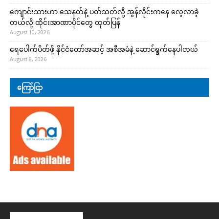
ကျောင်းသားဟာ သေနတ်နဲ့ ပတ်သတ်လို့ အွန်လိုင်းကနေ လေ့လာခဲ့
တယ်လို့ ထိုင်းအာဏာပိုင်တွေ ထုတ်ပြန်
August 10, 2026
ရေပေါက်ပိတ်ဖို့ နိုင်ငံတော်အဆင့် အစီအမံနဲ့ ဆောင်ရွက်နေပါတယ်
August 8, 2026
ကြော်ငြာ