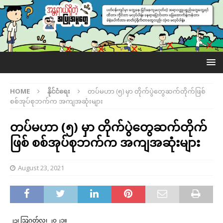
HOME
နိုင်ငံရေး
တပ်မ​ဟာ (၅) မှာ တိုက်ပွဲ​တွေဆက်တိုက်ဖြစ်
စစ်အုပ်စုဘက်က အကျအဆုံးများ
တပ်မ​ဟာ (၅) မှာ တိုက်ပွဲ​တွေဆက်တိုက်
ဖြစ် စစ်အုပ်စုဘက်က အကျအဆုံးများ
August 23, 2021
၂၃၊ ဩဂုတ်လ၊ ၂၀၂၁။