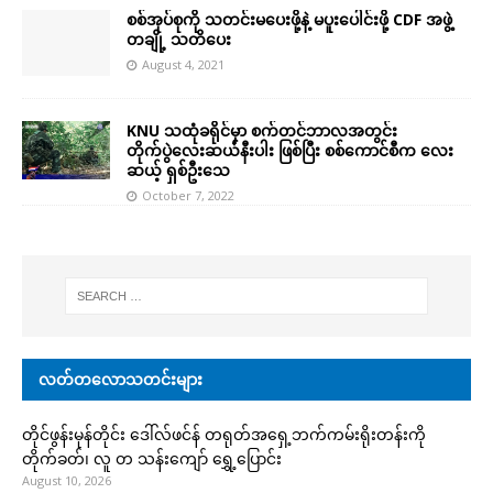
စစ်အုပ်စုကို သတင်းမပေးဖို့နဲ့ မပူးပေါင်းဖို့ CDF အဖွဲ့
တချို့ သတိ​ပေး
August 4, 2021
KNU သထုံခရိုင်မှာ စက်တင်ဘာလအတွင်း
တိုက်ပွဲလေးဆယ်နီးပါး ဖြစ်ပြီး စစ်ကောင်စီက လေး
ဆယ့် ရှစ်ဦးသေ
October 7, 2022
လတ်တလောသတင်းများ
တိုင်ဖွန်းမုန်တိုင်း ဒေါ်လ်ဖင်န် တရုတ်အရှေ့ဘက်ကမ်းရိုးတန်းကို
တိုက်ခတ်၊ လူ တ သန်းကျော် ရွှေ့ပြောင်း
August 10, 2026