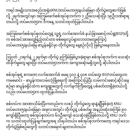
ကရင်အမျိုးသားအစည်းအရုံး(KNU)တပ်မဟာ(၅)နယ်မြေမှာ တိုက်ပွဲတွေဆက်ဖြစ်
လို့ ၂ရက်အတွင်းမှာ အကြမ်းဖက်စစ်အုပ်စုဘက်က ၁၂ဦးသေဆုံးပြီး ၁၉ဦးဒဏ်ရာရ
တယ်လို့ တပ်မဟာ(၅)က ဒီကနေ့ သတင်းထုတ်ပြန်ပါတယ်။
အကြမ်းဖက်စစ်အုပ်စုတပ်တွေနဲ့ သူ့ရဲ့ လက်အောက်ခံ နယ်ခြားစောင့်တပ်ဖွဲ့(BGF)တို့
က စစ်အင်အားတွေဖြည့်တင်းတာ စစ်ရေးလှုပ်ရှားလာတာတွေကြောင့်
တပ်မဟာ(၅)နယ်မြေ ဖာပွန်ခရိုင်မှာ တိုက်ပွဲတွေ နေ့စဉ်လိုလို ဖြစ်ပွားနေတာပါ။
ဩဂုတ် ၂၁ရက်နဲ့ ၂၂ရက်မှာ တိုက်ပွဲ ၉ကြိမ်ဖြစ်ပွားခဲ့ရာမှာ စစ်အုပ်စုဘက်က သေဆုံး
ထိခိုက်မှုတွေ များပြီး တပ်မဟာ(၅)ဘက်က အကျအဆုံးမရှိဘူးလို့ ဆိုပါတယ်။
စစ်အုပ်စုရဲ့ စကခ(၈) လက်အောက်ခံ ခမရ ၄၀၇ နဲ့ ၄၀၈ တပ်တွေ၊ BGFတပ်တွေဟာ
ကမမောင်း – ဖာပွန်ကားလမ်းလုံခြုံရေးကို အကြောင်းပြပြီး လမ်းကင်းစောင့်ဆိုင်းနေ
စဉ်မှာ ဖာပွန်ခရိုင်ထဲက ကျေးရွာတွေကို လက်နက်ကြီးတွေနဲ့ ပစ်ခတ်တာရှိခဲ့တယ်လို့
လည်း တပ်မဟာ(၅)က ထုတ်ပြန်ပါတယ်။
စစ်တပ်က အာဏာသိမ်းပြီးကတည်းက လစဉ် တိုက်ပွဲတွေ ရာနဲ့ချီဖြစ်ခဲ့တဲ့ KNU
တပ်မဟာ(၅)နယ်မြေမှာ အခုလအတွင်း တိုက်ပွဲနဲ့ ပစ်ခတ်မှု အနည်းဆုံးအကြိမ် ၉၀
ကျော်ရှိပြီးတော့ စစ်အုပ်စုတပ်က ၆၀ဦးကျော် သေဆုံးခဲ့ပြီဖြစ်တယ်လို့ KNU ဘက်
က သတင်းထုတ်ပြန်ချက်တွေအရ သိရပါတယ်။ စစ်အုပ်စုဘက်ကတော့ ကရင်ဒေသ
တိုက်ပွဲဖြစ်စဉ်တွေကို သတင်းအမှောင်ချထားပါတယ်။