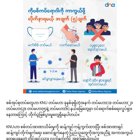
စစ်အုပ်စုတပ်တွေဟာ KNU တပ်မဟာ ခုနစ်ခုရှိတဲ့အနက် တပ်မဟာ(၁)၊ တပ်မဟာ(၂)၊
တပ်မဟာ(၃)၊ တပ်မဟာ(၅)နဲ့ တပ်မဟာ(၆) နယ်မြေတွေမှာ ဝင်ရောက်စစ်ရေးလှုပ်ရှား
နေတာကြောင့် တိုက်ပွဲဖြစ်ပွားမှုတွေရှိနေပါတယ်။
KNUဟာ စစ်တပ်အာဏာသိမ်းမှုကို ဆန့်ကျင်ကန့်ကွက်ထားပြီး စစ်အာဏာရှင်
ဆန့်ကျင်တိုက်ဖျက်ရေး ဆောင်ရွက်နေတဲ့ ပြည်သူတွေကိုအကူအညီနဲ့ အကာအကွယ်
တွေပေးနေတဲ့ တိုင်းရင်းသား လက်နက်ကိုင် အဖွဲ့ဖြစ်ပါတယ်။