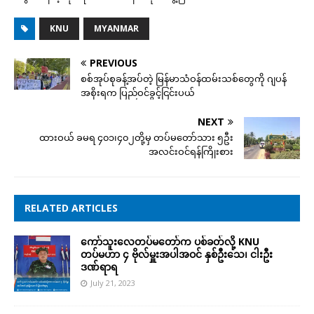
KNU
MYANMAR
PREVIOUS
စစ်အုပ်စုခန့်အပ်တဲ့ မြန်မာသံဝန်ထမ်းသစ်တွေကို ဂျပန်
အစိုးရက ပြည်ဝင်ခွင့်ငြင်းပယ်
NEXT
ထားဝယ် ခမရ ၄၀၁၊၄၀၂တို့မှ တပ်မတော်သား ၅ဦး
အလင်းဝင်ရန်ကြိုးစား
RELATED ARTICLES
ကော်သူးလေတပ်မတော်က ပစ်ခတ်လို့ KNU
တပ်မဟာ ၄ ဗိုလ်မှူးအပါအဝင် နှစ်ဦးသေ၊ ငါးဦး
ဒဏ်ရာရ
July 21, 2023