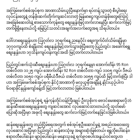
အကြမ်းဖက်စစ်အုပ်စုက အာဏာသိမ်းယူပြီးနောက်မှာ ရပ်တန့်သွားတဲ့ စီးပွါးရေး
လုပ်ငန်းတွေနဲ့ တန်ဖိုးဆက်တိုက်ကျဆင်းလာတဲ့ မြန်မာငွေကျပ်တန်ဖိုးတွေကြောင့်
အခြေခံဆေးဝါးနဲ့ စားသောက်ကုန်တွေ စျေးနှုန်းမြင့်တက်လာနေပြီး ဆက်လက်မြင့်
တက်ဖို့ရှိနေတယ်လို့ မြေပြင်သတင်းအချက်အလက်တွေအရ သိရပါတယ်။
ဒေါ်လာစျေးနှုန်းဟာ ဩဂုတ်လ ၁၇ရက်နေ့ ညနေပိုင်း စျေးကွက်ပိတ်သိမ်းချိန်မှာ
၁၇၇၀ကျပ်ထိ စံချိန်တင် စျေးနှုန်းမြင့်တက်သွားခဲ့ပြီးတော့ ပြည်တွင်း အခေါက်ရွှေ
စျေးနှုန်းဟာ ၁၇သိန်းကျပ်ဝန်းကျင်အထိ မြင့်တက်လာပါတယ်။
ပြည်တွင်းစက်သုံးဆီစျေးနှုန်းဟာ ဩဂုတ်လ ၁၇ရက်နေ့မှာ အောက်တိန်း 95 Ron
တစ်လီတာ ၁၁၂၅ ကျပ်၊ အောက်တိန်း 92 Ron တစ်လီတာ ကျပ် ၁၁၀၅ ကျပ်၊ ဒီဇယ်
တစ်လီတာ ၁၀၅၀ ကျပ်၊ ပရီမီယံဒီီဇယ် တစ်လီတာ ၁၀၅၅ ကျပ်ထိ မြင့်တက်ခဲ့ပြီး ဒါ
ဟာ အကြမ်းဖက်စစ်အုပ်စုက နိုင်ငံ့အာဏာကို မလုယူမှီအချိန်နဲ့ နှိုင်းယှဉ်ပါက
၆၀ရာခိုင်နှုန်းကျော်ခန့်ထိ မြင့်တက်လာတာပဲ ဖြစ်ပါတယ်။
အကြမ်းဖက်စစ်အုပ်စုရဲ့ ရန်ကုန်တိုင်းဝန်ကြီးချုပ် ဦးလှစိုးက ဗေဒင်မေးစရာမလိုဘဲ
ဆန်၊ဆီ၊ဆေးစျေးနှုန်းတွေ ကျဆင်းအောင် လုပ်ဆောင်ထားတယ်လို့ ထုတ်ဖော်
ပြောဆိုအပြီးမှာ အခုလို စျေးနှုန်းတွေ ဆက်လက်မြင့်တက်နေခြင်းပဲဖြစ်ပါတယ်။
ဆန်စျေးနှုန်းတွေ တည်ငြိမ်ရေးအတွက် စစ်အုပ်စုဦးဆောင်မှုနဲ့ အစည်းအဝေးတွေ
လုပ်ဆောင်အပြီးမှာ ပြည်တွင်း ဆန်စားသုံးမှု အများဆုံးဖြစ်တယ်၊ ရွှေဘိုပေါ်ဆန်း၊
ဧရာဝတီပေါ်ဆန်း၊ ဖျာပုံပေါ်ဆန်း၊ မနောသုခနဲ့ ရက်၉၀စပါးအနွယ်ဝင်တွေဟာ