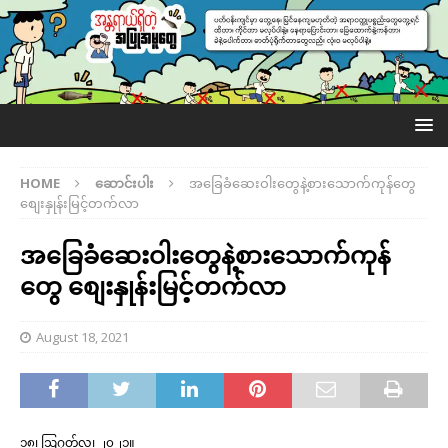
HOME
ဆောင်းပါး
အခြေခံဆေးဝါးတွေနဲ့စားသောက်ကုန်တွေ
စျေးနှုန်းမြင့်တက်လာ
အခြေခံဆေးဝါးတွေနဲ့စားသောက်ကုန်
တွေ စျေးနှုန်းမြင့်တက်လာ
August 18, 2021
၁၈၊ ဩဂုတ်လ၊ ၂၀၂၁။