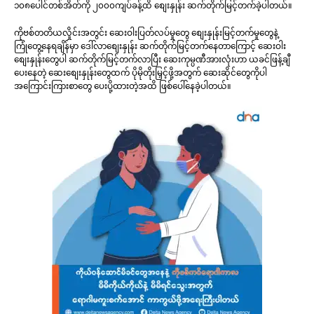
၁၀၈ပေါင်တစ်အိတ်ကို ၂၀၀၀ကျပ်ခန့်ထိ စျေးနှုန်း ဆက်တိုက်မြင့်တက်ခဲ့ပါတယ်။
ကိုဗစ်တတိယလှိုင်းအတွင်း ဆေးဝါးပြတ်လပ်မှုတွေ စျေးနှုန်းမြင့်တက်မှုတွေနဲ့
ကြုံတွေ့နေရချိန်မှာ ဒေါ်လာစျေးနှုန်း ဆက်တိုက်မြင့်တက်နေတာကြောင့် ဆေးဝါး
စျေးနှုန်းတွေပါ ဆက်တိုက်မြင့်တက်လာပြီး ဆေးကုမ္ပဏီအားလုံးဟာ ယခင်ဖြန့်ချီ
ပေးနေတဲ့ ဆေးစျေးနှုန်းတွေထက် ပိုမိုတိုးမြှင့်ဖို့အတွက် ဆေးဆိုင်တွေကိုပါ
အကြောင်းကြားစာတွေ ပေးပို့ထားတဲ့အထိ ဖြစ်ပေါ်နေခဲ့ပါတယ်။