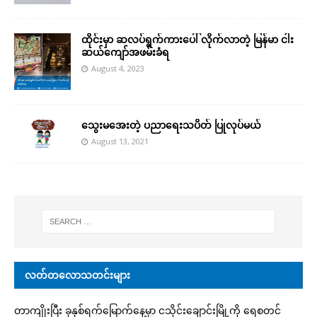
ထိုင်းမှာ ဆလပ်ရွက်ကားပေါ် လိုက်လာတဲ့ မြန်မာ ငါး
ဆယ်ကျော်အဖမ်းခံရ
August 4, 2023
သွေးမအေးတဲ့ ပညာရေးသပိတ် ပြုလုပ်မယ်
August 13, 2021
လတ်တလောသတင်းများ
တာကျိုးပြီး ခုနှစ်ရက်မြောက်နေ့မှာ ငသိုင်းချောင်းမြို့ကို ရေစတင်