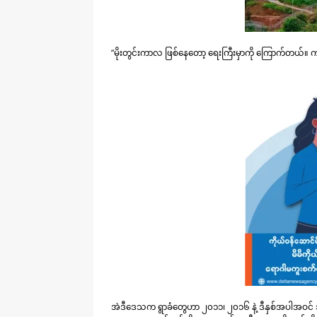
“မိုးတွင်းကာလ ဖြစ်နေတော့ ရေးကြီးမှာကို ကြောက်တယ်။ ကျ
အဲဒီဒေသက ရွာခံတွေဟာ ၂၀၁၁၊ ၂၀၁၆ နဲ့ ဒီနှစ်အပါအဝင် သု