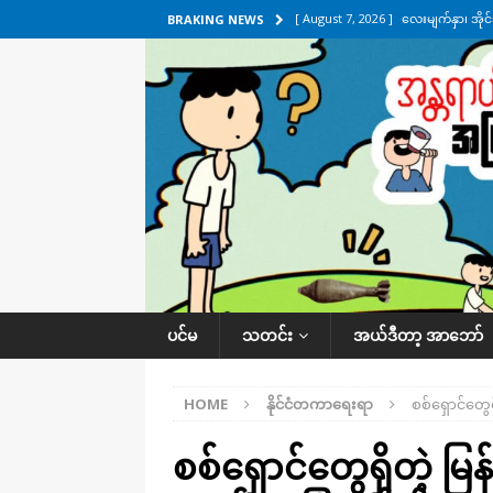
[ August 7, 2026 ]
လေးမျက်နှာ၊ အိုင
BRAKING NEWS
ဒေသအလိုက် သတင်းကဏ္ဍ
[ August 7, 2026 ]
ရန်ကုန်မြစ်အတွင
သတင်းကဏ္ဍ
[ August 7, 2026 ]
လွှတ်တော်ကို ရော
UNCATEGORIZED
[ August 6, 2026 ]
တာကျိုးပြီး ခုနှစ
ကဏ္ဍ
[ August 8, 2026 ]
သေနတ်ကိုင်ဆောင်မှ
ပင်မ
သတင်း
အယ်ဒီတာ့ အာဘော်
HOME
နိုင်ငံတကာရေးရာ
စစ်​ရှောင်​တ
စစ်​ရှောင်​တွေရှိတဲ့