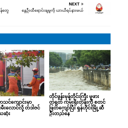
NEXT
န်တွေ
နွေဦးထီရောင်းချမှုကို ယာယီရပ်နားမယ်
တိုင်ဖွန်းမုန်တိုင်းကြီး မူဖား
ာသင်ကျောင်းမှာ
တရုတ် ကမ်းရိုးတန်းကို စတင်
ီးလောင်လို့ တဒါဇင်
ဖြတ်ကျော်ပြီး ရှန်ဟိုင်းမြို့ဆီ
ေဆုံး
ဦးတည်နေ