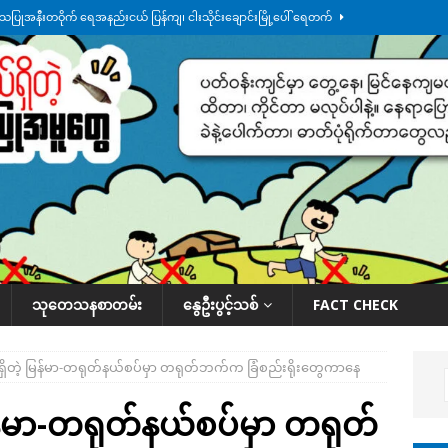
်သပြုအနီးတဝိုက် ရေအနည်းငယ် ပြန်ကျ၊ ငါးသိုင်းချောင်းမြို့ပေါ် ရေတက်
်း ထူးကဲဒီရေ အ​မြင့် ၂၁ ပေကျော်အထိ တက်မယ်လို့ သတိပေး
ဒေသအလိုက်
က်လာတဲ့ ဦးမင်အောင်လှိုင်ကို ထိုင်းလွှတ်တော်အမတ် အော်ဟစ်ဆန္ဒပြ
်ရက်မြောက်နေ့မှာ ငသိုင်းချောင်းမြို့ကို ရေစတင်ရောက်ရှိ
ဒေသအလိုက် သတင်း
ု ဥပဒေ ပိုမိုတင်းကြပ်သွားမယ်လို့ ထိုင်းဝန်ကြီး ကတိပြု
နိုင်ငံတကာရေးရာ
သုတေသနစာတမ်း
နွေဦးပွင့်သစ်
FACT CHECK
ွေရှိတဲ့ မြန်မာ-တရုတ်နယ်စပ်မှာ တရုတ်ဘက်က ခြံစည်းရိုး​တွေကာ​နေ
 မြန်မာ-တရုတ်နယ်စပ်မှာ တရုတ်