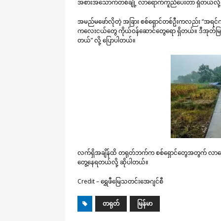
အစားအသောက်တစ်ချို့ လာရောက်ကူညီပေးတာ ရှိတယ်လို
အမည်မဖော်လိုတဲ့ အခြား စစ်ရှောင်တစ်ဦးကလည်း “အရင်ကဆိ
ကလေးငယ်တွေ ကိုယ်ဝန်ဆောင်တွေရော ရှိတယ်။ ဒီအုတ်မြစ်မှ
တယ်” လို့ ပြောပါတယ်။
လက်ရှိအချိန်ထိ တရုတ်ဘက်က စစ်ရှောင်တွေအတွက် လာရ
တွေ့နေရတယ်လို့ ဆိုပါတယ်။
Credit – ​ရွှေဖီ​မြေသတင်း​အေဂျင်စီ
တရုတ်
မြန်မာ