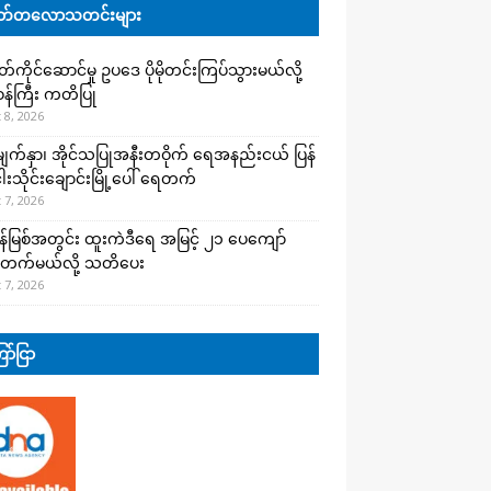
်တလောသတင်းများ
ကိုင်ဆောင်မှု ဥပဒေ ပိုမိုတင်းကြပ်သွားမယ်လို့
းဝန်ကြီး ကတိပြု
 8, 2026
က်နှာ၊ အိုင်သပြုအနီးတဝိုက် ရေအနည်းငယ် ပြန်
ါးသိုင်းချောင်းမြို့ပေါ် ရေတက်
 7, 2026
န်မြစ်အတွင်း ထူးကဲဒီရေ အ​မြင့် ၂၁ ပေကျော်
တက်မယ်လို့ သတိပေး
 7, 2026
ာ်ငြာ