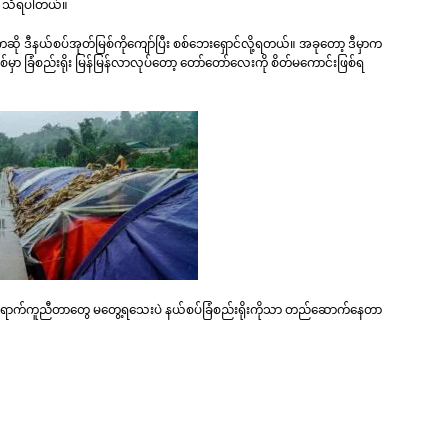
့ သိရပါတယ်။
ု ဒီနယ်စပ်အုတ်မြစ်ကိုကျော်ပြီး စစ်ဘေးရှောင်လို့ရတယ်။ အခုတော့ ဒီမှာက
ာ ခြံစည်းရိုး မြန်မြန်လာလုပ်တော့ တော်တော်လေးကို စိတ်မကောင်းဖြစ်ရ
ောက်ကူညီတာတွေ မတွေ့ရသေးပဲ နယ်စပ်ခြံစည်းရိုးကိုသာ တည်ဆောက်နေတာ