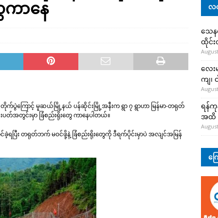
ွေကာ​နေ
လတ
သေနတ်
ထိုင်
August
လေးမျ
ကျ၊ င
August
ရန်ကု
ိုက်ပွဲကြောင့် မူဆယ်မြို့နယ် ပန်ဆိုင်းမြို့အနီးက ရွာ ၇ ရွာဟာ မြန်မာ-တရုတ်
းပတ်အတွင်းမှာ ခြံစည်းရိုး​တွေ ကာ​နေပါတယ်။
အထိ 
August
ခဲ့ရပြီး တရုတ်ဘက် မဝင်ဖို့နဲ့ ခြံစည်းရိုးတွေကို ဒီရက်ပိုင်းမှာပဲ အလျင်အမြန်
ကြေ