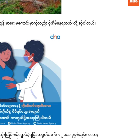
န်းမာရေးမကောင်းမှာကိုလည်း စိုးရိမ်နေရတယ်”လို့ ​ဆိုပါတယ်။
ံးကြိမ် စစ်ရှောင်ခဲ့ရပြီး တရုတ်ဘက်က ၂၀၁၁ ခုနှစ်တုန်းကတော့