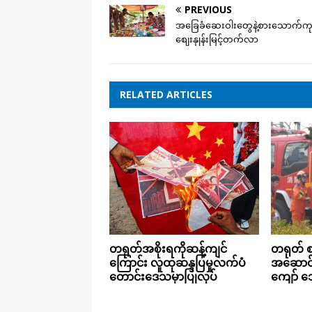
PREVIOUS
အခြေခံဆေးဝါးတွေနဲ့စားသောက်ကု
စျေးနှုန်းမြင့်တက်လာ
RELATED ARTICLES
တရုတ် စ
တရုတ်အစိုးရကိုဆန့်ကျင်
အဆောင်မ
ကြောင်း လူထုဆန္ဒပြမှုလက်ပံ
ကျော် သ
တောင်းဒေသမှာပြုလုပ်