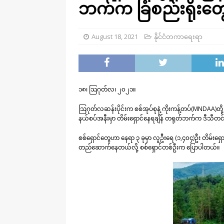
ဘက်က ခြံစည်းရိုး​တ
August 18, 2021
နိုင်ငံတကာရေးရာ
၁၈၊ ဩဂုတ်လ၊ ၂၀၂၁။
ဩဂုတ်လဆန်းပိုင်းက စစ်အုပ်စုနဲ့ ကိုးကန့်တပ်(MNDAA)တို့ တ
နယ်စပ်အနီးမှာ တိမ်းရှောင်နေရချိန် တရုတ်ဘက်က ဒီသီတင်
စစ်ရှောင်တွေဟာ နေရာ ၃ ခုမှာ လူဦးရေ (၁,၄၀၄)ဦး တိမ်းရှောင်
တည်ဆောက်နေတယ်လို့ စစ်ရှောင်တစ်ဦးက ပြောပါတယ်။