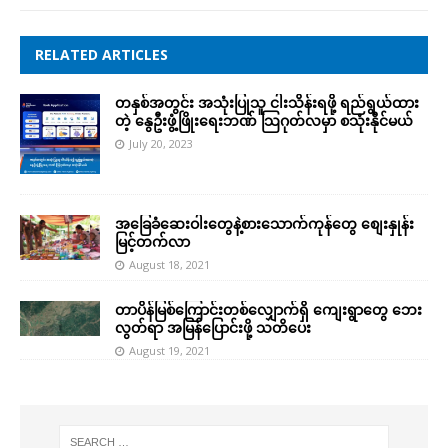
RELATED ARTICLES
တနှစ်အတွင်း အသုံးပြုသူ ငါးသိန်းရဖို့ ရည်ရွယ်ထား
တဲ့ နွေဦးဖွံ့ဖြိုးရေးဘဏ် သြဂုတ်လမှာ စသုံးနိုင်မယ်
July 20, 2023
အခြေခံဆေးဝါးတွေနဲ့စားသောက်ကုန်တွေ စျေးနှုန်း
မြင့်တက်လာ
August 18, 2021
တာပိန်မြစ်ကြောင်းတစ်လျှောက်ရှိ ကျေးရွာတွေ ဘေး
လွတ်ရာ အမြန်ပြောင်းဖို့ သတိပေး
August 19, 2021