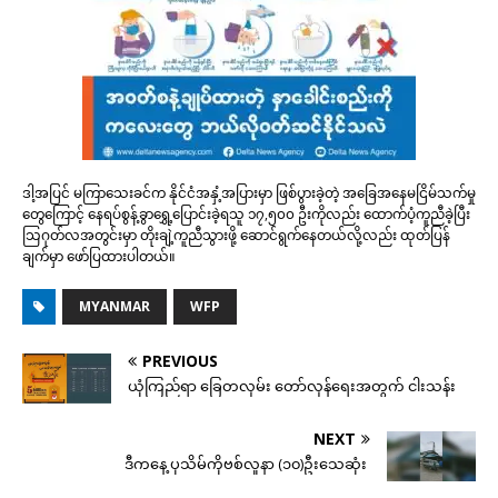
ဒါ့အပြင် မကြာသေးခင်က နိုင်ငံအနှံ့အပြားမှာ ဖြစ်ပွားခဲ့တဲ့ အခြေအနေမငြိမ်သက်မှု
တွေကြောင့် နေရပ်စွန့်ခွာရွှေ့ပြောင်းခဲ့ရသူ ၁၇,၅၀၀ ဦးကိုလည်း ထောက်ပံ့ကူညီခဲ့ပြီး
သြဂုတ်လအတွင်းမှာ တိုးချဲ့ကူညီသွားဖို့ ဆောင်ရွက်နေတယ်လို့လည်း ထုတ်ပြန်
ချက်မှာ ဖော်ပြထားပါတယ်။
MYANMAR
WFP
PREVIOUS
ယုံကြည်ရာ ခြေတလှမ်း တော်လှန်ရေးအတွက် ငါးသန်း
NEXT
ဒီကနေ့ ပုသိမ်ကိုဗစ်လူနာ (၁၀)ဦးသေဆုံး