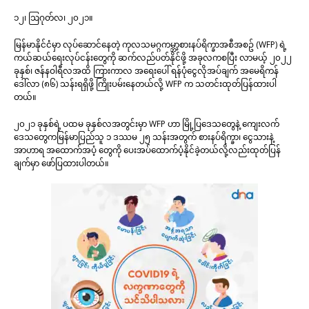
၁၂၊ ဩဂုတ်လ၊ ၂၀၂၁။
မြန်မာနိုင်ငံမှာ လုပ်​ဆောင်​နေတဲ့ ကုလသမဂ္ဂကမ္ဘာ့စားနပ်ရိက္ခာအစီအစဥ် (WFP) ရဲ့
ကယ်ဆယ်ရေးလုပ်ငန်း‌တွေကို ဆက်လည်ပတ်နိုင်ဖို့ အခုလကစပြီး လာမယ့် ၂၀၂၂
ခုနှစ်၊ ဇန်နဝါရီလအထိ ကြားကာလ အရေးပေါ် ရန်ပုံငွေလိုအပ်ချက် အမေရိကန်
ဒေါ်လာ (၈၆) သန်းရရှိဖို့ ကြိုးပမ်း​နေတယ်လို့ WFP က သတင်းထုတ်ပြန်ထားပါ
တယ်။
၂၀၂၁ ခုနှစ်ရဲ့ ပထမ ခုနှစ်လအတွင်းမှာ WFP ဟာ မြို့ပြဒေသတွေနဲ့ ကျေးလက်
ဒေသ‌တွေကမြန်မာပြည်သူ ၁ ဒဿမ ၂၅ သန်းအတွက် စားနပ်ရိက္ခာ၊ ငွေသားနဲ့
အာဟာရ အထောက်အပံ့ တွေကို ပေးအပ်ထောက်ပံ့နိုင်ခဲ့တယ်လို့လည်းထုတ်ပြန်
ချက်မှာ ဖော်ပြထားပါတယ်။