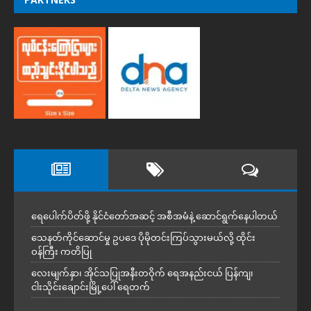
ရေပေါက်ပိတ်ဖို့ နိုင်ငံတော်အဆင့် အစီအမံနဲ့ ဆောင်ရွက်နေပါတယ်
သေနတ်ကိုင်ဆောင်မှု ဥပဒေ ပိုမိုတင်းကြပ်သွားမယ်လို့ ထိုင်း
ဝန်ကြီး ကတိပြု
လေးမျက်နှာ၊ အိုင်သပြုအနီးတဝိုက် ရေအနည်းငယ် ပြန်ကျ၊
ငါးသိုင်းချောင်းမြို့ပေါ် ရေတက်