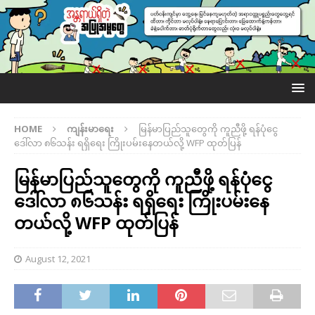
HOME
ကျန်းမာရေး
မြန်မာပြည်သူ​တွေကို ကူညီဖို့ ရန်ပုံငွေ
ဒေါ်လာ ၈၆သန်း ရရှိရေး ကြိုးပမ်းနေတယ်လို့ WFP ထုတ်ပြန်
မြန်မာပြည်သူ​တွေကို ကူညီဖို့ ရန်ပုံငွေ
ဒေါ်လာ ၈၆သန်း ရရှိရေး ကြိုးပမ်းနေ
တယ်လို့ WFP ထုတ်ပြန်
August 12, 2021