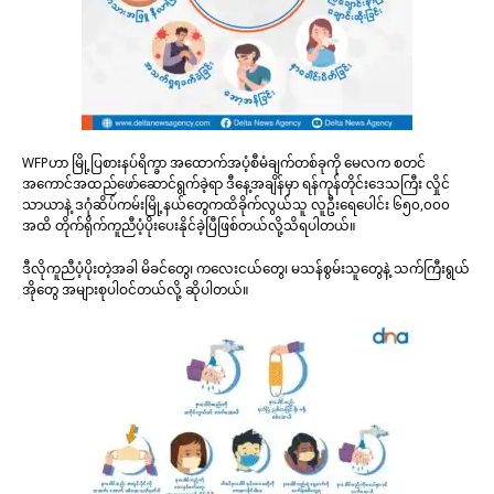
WFPဟာ မြို့ပြစားနပ်ရိက္ခာ အ‌ထောက်အပံ့စီမံချက်တစ်ခုကို မေလက စတင်
အကောင်အထည်ဖော်ဆောင်ရွက်ခဲ့ရာ ဒီနေ့အချိန်မှာ ရန်ကုန်တိုင်းဒေသကြီး လှိုင်
သာယာနဲ့ ဒဂုံဆိပ်ကမ်းမြို့နယ်‌တွေကထိခိုက်လွယ်သူ လူဦးရေပေါင်း ၆၅၀,၀၀၀
အထိ တိုက်ရိုက်ကူညီပံ့ပိုးပေးနိုင်ခဲ့ပြီဖြစ်တယ်လို့‌သိရပါတယ်။
ဒီလိုကူညီပံ့ပိုးတဲ့အခါ မိခင်တွေ၊ ကလေးငယ်တွေ၊ မသန်စွမ်းသူတွေနဲ့ သက်ကြီးရွယ်
အိုတွေ အများစုပါဝင်တယ်လို့ ဆိုပါတယ်။