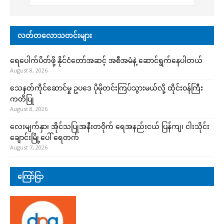
လတ်တလောသတင်းများ
ရေပေါက်ပိတ်ဖို့ နိုင်ငံတော်အဆင့် အစီအမံနဲ့ ဆောင်ရွက်နေပါတယ်
August 8, 2026
သေနတ်ကိုင်ဆောင်မှု ဥပဒေ ပိုမိုတင်းကြပ်သွားမယ်လို့ ထိုင်းဝန်ကြီး
ကတိပြု
August 8, 2026
လေးမျက်နှာ၊ အိုင်သပြုအနီးတဝိုက် ရေအနည်းငယ် ပြန်ကျ၊ ငါးသိုင်း
ချောင်းမြို့ပေါ် ရေတက်
August 7, 2026
ကြော်ငြာ