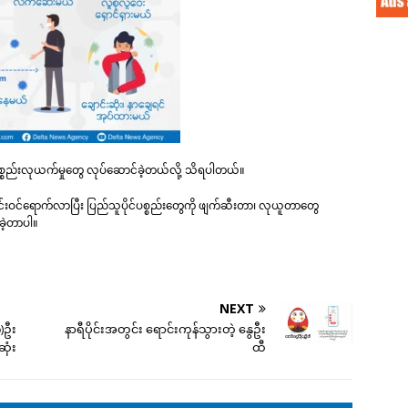
 ပစ္စည်းလုယက်မှုတွေ လုပ်ဆောင်ခဲ့တယ်လို့ သိရပါတယ်။
ဝင်ရောက်လာပြီး ပြည်သူပိုင်ပစ္စည်းတွေကို ဖျက်ဆီးတာ၊ လုယူတာတွေ
းခဲ့တာပါ။
NEXT
)ဦး
နာရီပိုင်းအတွင်း ရောင်းကုန်သွားတဲ့ နွေဦး
ဆုံး
ထီ