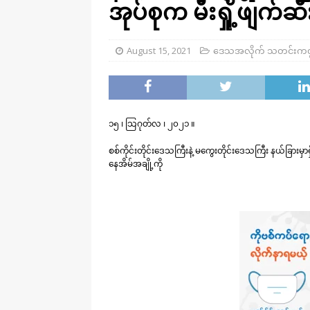
အုပ်စုက မီးရှို့ဖျက်ဆီ
August 15, 2021
ဒေသအလိုက် သတင်းကဏ
၁၅ ၊ သြဂုတ်လ ၊ ၂၀၂၁ ။
စစ်ကိုင်းတိုင်းဒေသကြီးနဲ့ မကွေးတိုင်းဒေသကြီး နယ်ခြားမှာရ
နေအိမ်အချို့ကို