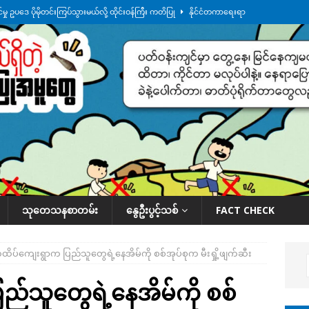
ု ဥပဒေ ပိုမိုတင်းကြပ်သွားမယ်လို့ ထိုင်းဝန်ကြီး ကတိပြု
နိုင်ငံတကာရေးရာ
်သပြုအနီးတဝိုက် ရေအနည်းငယ် ပြန်ကျ၊ ငါးသိုင်းချောင်းမြို့ပေါ် ရေတက်
်း ထူးကဲဒီရေ အ​မြင့် ၂၁ ပေကျော်အထိ တက်မယ်လို့ သတိပေး
ဒေသအလိုက်
က်လာတဲ့ ဦးမင်အောင်လှိုင်ကို ထိုင်းလွှတ်တော်အမတ် အော်ဟစ်ဆန္ဒပြ
နိုင်ငံတော်အဆင့် အစီအမံနဲ့ ဆောင်ရွက်နေပါတယ်
ဆောင်းပါး
သုတေသနစာတမ်း
နွေဦးပွင့်သစ်
FACT CHECK
ထိပ်ကျေးရွာက ပြည်သူတွေရဲ့နေအိမ်ကို စစ်အုပ်စုက မီးရှို့ဖျက်ဆီး
ည်သူတွေရဲ့နေအိမ်ကို စစ်