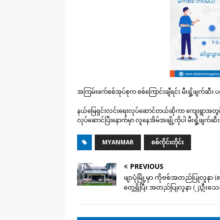
အကြမ်းဖက်စစ်အုပ်စုက စစ်ကြောင်းချီရင်း မီးရှို့ဖျက်ဆီး
နယ်မြေရှင်းလင်းရေးလုပ်ဆောင်တယ်ဆိုကာ ကျေးရွာအတွင်း
လုပ်ဆောင်ပြီးနောက်မှာ လူနေအိမ်အချို့ကိုပါ မီးရှို့ဖျက်ဆီ
MYANMAR
စစ်ကိုင်းတိုင်း
PREVIOUS
ဖျာပုံမြို့မှာ ကိုဗစ်အတည်ပြုလူနာ (၈
တွေ့ရှိပြီး အတည်ပြုလူနာ (၂)ဦးသေ