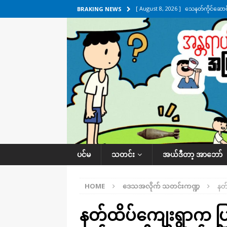
[ August 8, 2026 ]
သေနတ်ကိုင်ဆောင်မှ
BRAKING NEWS
[ August 7, 2026 ]
လေးမျက်နှာ၊ အိုင
ဒေသအလိုက် သတင်းကဏ္ဍ
[ August 7, 2026 ]
ရန်ကုန်မြစ်အတွင
သတင်းကဏ္ဍ
[ August 7, 2026 ]
လွှတ်တော်ကို ရော
UNCATEGORIZED
[ August 8, 2026 ]
ရေပေါက်ပိတ်ဖို့ 
ပင်မ
သတင်း
အယ်ဒီတာ့ အာဘော်
HOME
ဒေသအလိုက် သတင်းကဏ္ဍ
နတ်
နတ်ထိပ်ကျေးရွာက ပြ