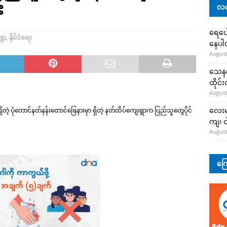
း
လတ
ရေပေါ
္ဍ
,
နိုင်ငံရေး
နေပ
August
သေနတ်
ထိုင်
August
လေးမျ
ှိတဲ့ ပုံတောင်နတ်နန်းတောင်ခြေနားမှာ ရှိတဲ့ နတ်ထိပ်ကျေးရွာက ပြည်သူတွေပိုင်
ကျ၊ င
August
ကြေ