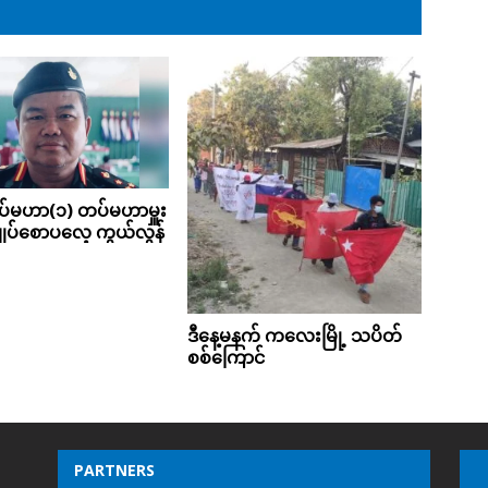
်မဟာ(၁) တပ်မဟာမှူး
းချုပ်စောပလေ့ ကွယ်လွန်
ဒီ​နေ့မနက် က​လေးမြို့ သပိတ်
စစ်​ကြောင်
PARTNERS