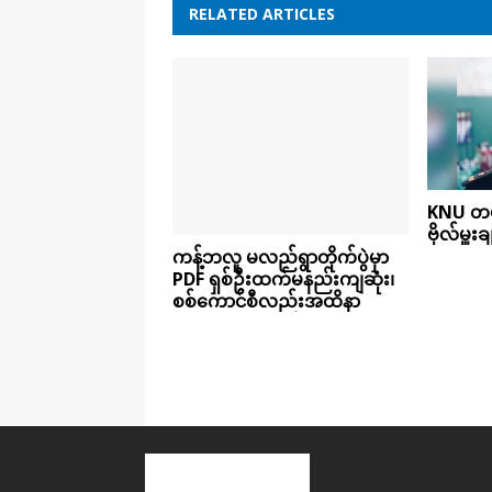
RELATED ARTICLES
KNU တပ
ဗိုလ်မှူ
ကန့်ဘလူ မလည်ရွာတိုက်ပွဲမှာ
PDF ရှစ်ဦးထက်မနည်းကျဆုံး၊
စစ်ကောင်စီလည်းအထိနာ