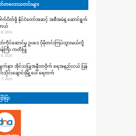
်တလောသတင်းများ
က်ပိတ်ဖို့ နိုင်ငံတော်အဆင့် အစီအမံနဲ့ ဆောင်ရွက်
ါတယ်
 8, 2026
ကိုင်ဆောင်မှု ဥပဒေ ပိုမိုတင်းကြပ်သွားမယ်လို့
းဝန်ကြီး ကတိပြု
 8, 2026
က်နှာ၊ အိုင်သပြုအနီးတဝိုက် ရေအနည်းငယ် ပြန်
ါးသိုင်းချောင်းမြို့ပေါ် ရေတက်
 7, 2026
ာ်ငြာ