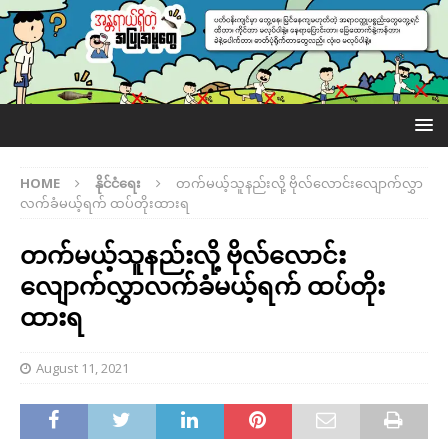
HOME
နိုင်ငံရေး
တက်မယ့်သူနည်းလို့ ဗိုလ်လောင်းလျောက်လွှာ
လက်ခံမယ့်ရက် ထပ်တိုးထားရ
တက်မယ့်သူနည်းလို့ ဗိုလ်လောင်း
လျောက်လွှာလက်ခံမယ့်ရက် ထပ်တိုး
ထားရ
August 11, 2021