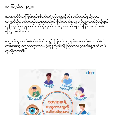
၁၁၊ ဩဂုတ်လ၊ ၂၀၂၁။
အာဏာသိမ်းအကြမ်းဖက်စစ်အုပ်စုရဲ့ စစ်တက္ကသိုလ် ၊ တပ်မတော်နည်းပညာ
တက္ကသိုလ်နဲ့ တပ်မတော်ဆေးတက္ကသိုလ် ဗိုလ်လောင်းလျှောက်လွှာ လက်ခံမယ့်ရက်
ကို ဩဂုတ်လကုန်အထိ ထပ်တိုးလိုက်တယ်လို့ စစ်အုပ်စုရဲ့ ဝါဒဖြန့် သတင်းစာမှာ
ကြေညာခဲ့ပါတယ်။
လျှောက်လွှာလက်ခံမယ့်ရက်ကို ကနဦး ဩဂုတ်လ ၄ရက်နေ့ နောက်ဆုံးသတ်မှတ်
ထားပေမယ့် လျှောက်လွှာတင်မယ့်သူနည်းပါးလို့ ဩဂုတ်လ ၃၁ရက်နေ့အထိ ထပ်
တိုးလိုက်တာပါ။