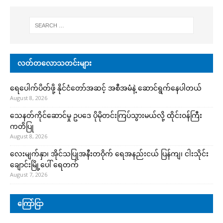
လတ်တလောသတင်းများ
ရေပေါက်ပိတ်ဖို့ နိုင်ငံတော်အဆင့် အစီအမံနဲ့ ဆောင်ရွက်နေပါတယ်
August 8, 2026
သေနတ်ကိုင်ဆောင်မှု ဥပဒေ ပိုမိုတင်းကြပ်သွားမယ်လို့ ထိုင်းဝန်ကြီး
ကတိပြု
August 8, 2026
လေးမျက်နှာ၊ အိုင်သပြုအနီးတဝိုက် ရေအနည်းငယ် ပြန်ကျ၊ ငါးသိုင်း
ချောင်းမြို့ပေါ် ရေတက်
August 7, 2026
ကြော်ငြာ