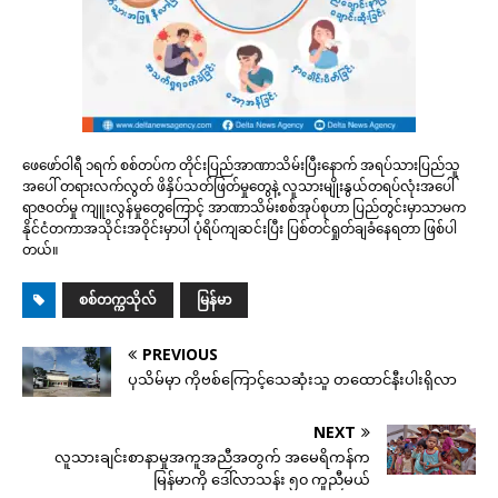
ဖေဖော်ဝါရီ ၁ရက် စစ်တပ်က တိုင်းပြည်အာဏာသိမ်းပြီးနောက် အရပ်သားပြည်သူ
အပေါ် တရားလက်လွတ် ဖိနှိပ်သတ်ဖြတ်မှုတွေနဲ့ လူသားမျိုးနွယ်တရပ်လုံးအပေါ်
ရာဇဝတ်မှု ကျူးလွန်မှုတွေကြောင့် အာဏာသိမ်းစစ်အုပ်စုဟာ ပြည်တွင်းမှာသာမက
နိုင်ငံတကာအသိုင်းအဝိုင်းမှာပါ ပုံရိပ်ကျဆင်းပြီး ပြစ်တင်ရှုတ်ချခံနေရတာ ဖြစ်ပါ
တယ်။
စစ်တက္ကသိုလ်
မြန်မာ
PREVIOUS
ပုသိမ်မှာ ကိုဗစ်​ကြောင့်​သေ​ဆုံးသူ တ​ထောင်နီးပါးရှိလာ
NEXT
လူသားချင်းစာနာမှုအကူအညီအတွက် အမေရိကန်က
မြန်မာကို ဒေါ်လာသန်း ၅၀ ကူညီမယ်