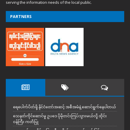
serving the information needs of the local public.
PARTNERS
ရေပေါက်ပိတ်ဖို့ နိုင်ငံတော်အဆင့် အစီအမံနဲ့ ဆောင်ရွက်နေပါတယ်
သေနတ်ကိုင်ဆောင်မှု ဥပဒေ ပိုမိုတင်းကြပ်သွားမယ်လို့ ထိုင်း
ဝန်ကြီး ကတိပြု