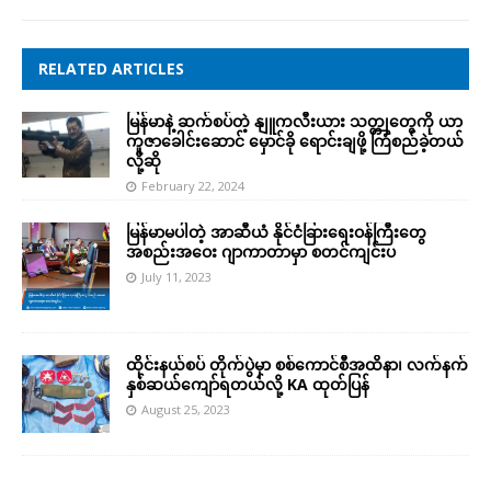
RELATED ARTICLES
မြန်မာနဲ့ ဆက်စပ်တဲ့ နျူကလီးယား သတ္တုတွေကို ယာ
ကူဇာခေါင်းဆောင် မှောင်ခို ရောင်းချဖို့ ကြံစည်ခဲ့တယ်
လို့ဆို
February 22, 2024
မြန်မာမပါတဲ့ အာဆီယံ နိုင်ငံခြားရေးဝန်ကြီးတွေ
အစည်းအဝေး ဂျာကာတာမှာ စတင်ကျင်းပ
July 11, 2023
ထိုင်းနယ်စပ် တိုက်ပွဲမှာ စစ်ကောင်စီအထိနာ၊ လက်နက်
နှစ်ဆယ်ကျော်ရတယ်လို့ KA ထုတ်ပြန်
August 25, 2023