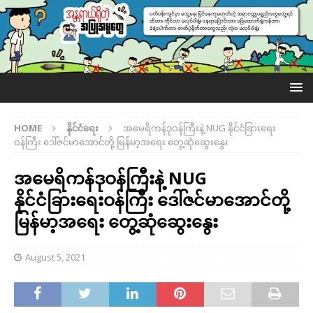
HOME
နိုင်ငံရေး
အမေရိကန်ဒုဝန်ကြီးနဲ့ NUG နိုင်ငံခြားရေး
ဝန်ကြီး ဒေါ်ဇင်မာအောင်တို့ မြန်မာ့အရေး တွေ့ဆုံဆွေးနွေး
အမေရိကန်ဒုဝန်ကြီးနဲ့ NUG
နိုင်ငံခြားရေးဝန်ကြီး ဒေါ်ဇင်မာအောင်တို့
မြန်မာ့အရေး တွေ့ဆုံဆွေးနွေး
August 5, 2021