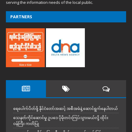
serving the information needs of the local public.
PARTNERS
ရေပေါက်ပိတ်ဖို့ နိုင်ငံတော်အဆင့် အစီအမံနဲ့ ဆောင်ရွက်နေပါတယ်
သေနတ်ကိုင်ဆောင်မှု ဥပဒေ ပိုမိုတင်းကြပ်သွားမယ်လို့ ထိုင်း
ဝန်ကြီး ကတိပြု