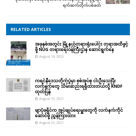
ရက်ဆက်တိုက်ပစ်ခတ်
RELATED ARTICLES
အခုနှစ်အတွင်း မြို့နယ်တရားရုံးပေါင်း တရာအထိဖွင့်
ဖို့ NUG တရားရေးဝန်ကြီးဌာန ဆောင်ရွက်နေ
August 14, 2023
ကရင်နီဒေသတိုက်ပွဲမှာ စစ်အုပ်စု ငါးဦးသေပြီး
လက်နက်တွေ သိမ်းဆည်းရရှိထားတယ်လို့ KNDF
ထုတ်ပြန်
August 13, 2021
ဖျာပုံခရိုင်က အုပ်ချုပ်ရေးမှူးတွေကို လက်နက်ကိုင်
ဆောင်ဖို့ ညွှန်ကြားထား
August 23, 2021