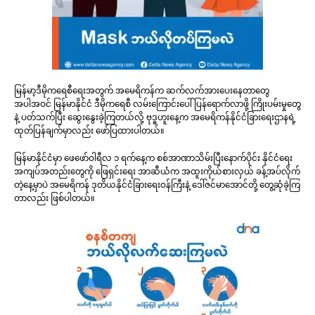
မြန်မာ့ဒီမိုကရေစီရေးအတွက် အမေရိကန်က ဆက်လက်အားပေးနေတာတွေ
အပါအဝင် မြန်မာနိုင်ငံ ဒီမိုကရေစီ လမ်းကြောင်းပေါ် ပြန်ရောက်လာဖို့ ကြိုးပမ်းမှုတွေ
နဲ့ ပတ်သက်ပြီး ဆွေးနွေးခဲ့ကြတယ်လို့ ဗုဒ္ဓဟူးနေ့က အမေရိကန်နိုင်ငံခြားရေးဌာနရဲ့
ထုတ်ပြန်ချက်မှာလည်း ဖော်ပြထားပါတယ်။
မြန်မာနိုင်ငံမှာ ဖေဖော်ဝါရီလ ၁ ရက်နေ့က စစ်အာဏာသိမ်းပြီးနောက်ပိုင်း နိုင်ငံရေး
အကျပ်အတည်းတွေကို ဖြေရှင်းရေး အာဆီယံက အထူးကိုယ်စားလှယ် ခန့်အပ်လိုက်
တဲ့နေ့မှာပဲ အမေရိကန် ဒုတိယနိုင်ငံခြားရေးဝန်ကြီးနဲ့ ဒေါ်ဇင်မာအောင်တို့ တွေ့ဆုံခဲ့ကြ
တာလည်း ဖြစ်ပါတယ်။