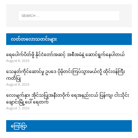
လတ်တလောသတင်းများ
ရေပေါက်ပိတ်ဖို့ နိုင်ငံတော်အဆင့် အစီအမံနဲ့ ဆောင်ရွက်နေပါတယ်
August 8, 2026
သေနတ်ကိုင်ဆောင်မှု ဥပဒေ ပိုမိုတင်းကြပ်သွားမယ်လို့ ထိုင်းဝန်ကြီး
ကတိပြု
August 8, 2026
လေးမျက်နှာ၊ အိုင်သပြုအနီးတဝိုက် ရေအနည်းငယ် ပြန်ကျ၊ ငါးသိုင်း
ချောင်းမြို့ပေါ် ရေတက်
August 7, 2026
ကြော်ငြာ