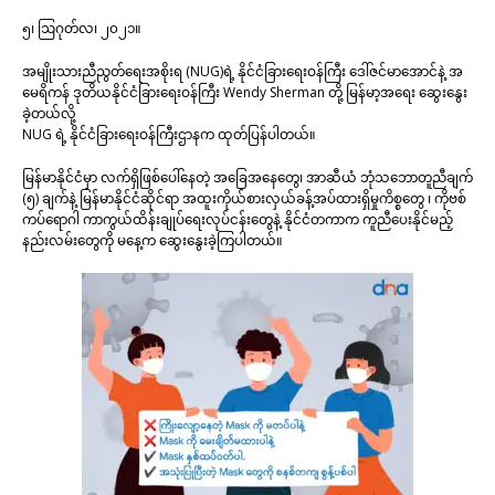
၅၊ ဩဂုတ်လ၊ ၂၀၂၁။
အမျိုးသားညီညွတ်ရေးအစိုးရ (NUG)ရဲ့ နိုင်ငံခြားရေးဝန်ကြီး ဒေါ်ဇင်မာအောင်နဲ့ အ
မေရိကန် ဒုတိယနိုင်ငံခြားရေးဝန်ကြီး Wendy Sherman တို့ မြန်မာ့အရေး ဆွေးနွေး
ခဲ့တယ်လို့
NUG ရဲ့ နိုင်ငံခြားရေးဝန်ကြီးဌာနက ထုတ်ပြန်ပါတယ်။
မြန်မာနိုင်ငံမှာ လက်ရှိဖြစ်ပေါ်နေတဲ့ အခြေအနေတွေ၊ အာဆီယံ ဘုံသဘောတူညီချက်
(၅) ချက်နဲ့ မြန်မာနိုင်ငံဆိုင်ရာ အထူးကိုယ်စားလှယ်ခန့်အပ်ထားရှိမှုကိစ္စတွေ ၊ ကိုဗစ်
ကပ်ရောဂါ ကာကွယ်ထိန်းချုပ်ရေးလုပ်ငန်းတွေနဲ့ နိုင်ငံတကာက ကူညီပေးနိုင်မည့်
နည်းလမ်းတွေကို မနေ့က ဆွေးနွေးခဲ့ကြပါတယ်။