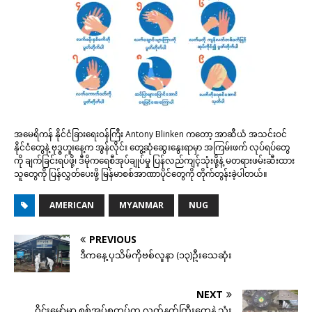
အမေရိကန် နိုင်ငံခြားရေးဝန်ကြီး Antony Blinken ကတော့ အာဆီယံ အသင်းဝင်
နိုင်ငံတွေနဲ့ ဗုဒ္ဓဟူးနေ့က အွန်လိုင်း တွေ့ဆုံဆွေးနွေးရာမှာ အကြမ်းဖက် လုပ်ရပ်တွေ
ကို ချက်ခြင်းရပ်ဖို့၊ ဒီမိုကရေစီအုပ်ချုပ်မှု ပြန်လည်ကျင့်သုံးဖို့နဲ့ မတရားဖမ်းဆီးထား
သူတွေကို ပြန်လွှတ်ပေးဖို့ မြန်မာစစ်အာဏာပိုင်တွေကို တိုက်တွန်းခဲ့ပါတယ်။
AMERICAN
MYANMAR
NUG
PREVIOUS
ဒီကနေ့ ပုသိမ်ကိုဗစ်လူနာ (၁၃)ဦးသေဆုံး
NEXT
ဝိုင်းမော်မှာ စစ်အုပ်စုတပ်က လက်နက်ကြီးတွေနဲ့ သုံး