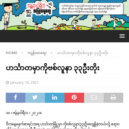
HOME
ကျန်းမာရေး
ဟင်္သာတမှာကိုဗစ်လူနာ ၃၃ဦးတိုး
ဟင်္သာတမှာကိုဗစ်လူနာ ၃၃ဦးတိုး
January 10, 2021
၁၀ ၊ ဇန်နဝါရီလ ၊ ၂၀၂၁။
ဒီကနေ့မနက်စာရင်းအရ ဟင်္သာတမြို့မှာ ကိုဗစ်လူနာ(၃၃)ဦးတွေ့ရှိခဲ့တယ်လို့ ဧရာဝ