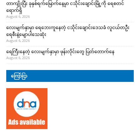
တာကျိုးပြီး ခုနှစ်ရက်မြောက်နေ့မှာ ငသိုင်းချောင်းမြို့ကို ရေစတင်
ရောက်ရှိ
August 6, 2026
လေးမျက်နှာမှာ ရေဘေးကူနေတဲ့ ငသိုင်းချောင်းဒေသခံ လူငယ်တဦး
ရေစီးနဲ့မျောပါသေဆုံး
August 6, 2026
ရေကြီးနေတဲ့ လေးမျက်နှာမှာ ဖုန်းလိုင်းတွေ ပြတ်တောက်နေ
August 6, 2026
ကြော်ငြာ