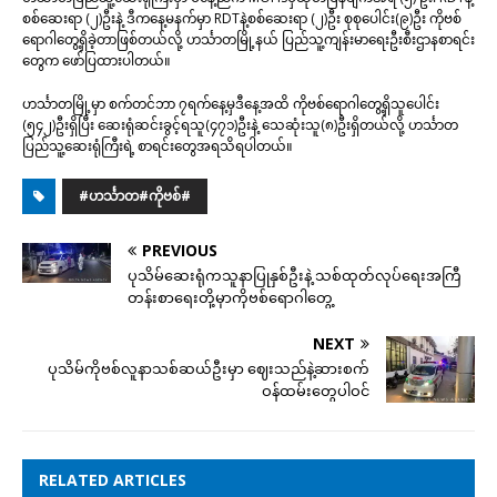
စစ်ဆေးရာ (၂)ဦးနဲ့ ဒီကနေ့မနက်မှာ RDTနဲ့စစ်ဆေးရာ (၂)ဦး စုစုပေါင်း(၉)ဦး ကိုဗစ်
ရောဂါတွေ့ရှိခဲ့တာဖြစ်တယ်လို့ ဟင်္သာတမြို့နယ် ပြည်သူ့ကျန်းမာရေးဦးစီးဌာနစာရင်း
တွေက ဖော်ပြထားပါတယ်။
ဟင်္သာတ​မြို့မှာ စက်တင်ဘာ ၇ရက်နေ့မှဒီနေ့အထိ ကိုဗစ်ရောဂါတွေ့ရှိသူပေါင်း
(၅၄၂)ဦးရှိပြီး ဆေးရုံဆင်းခွင့်ရသူ(၄၇၁)ဦးနဲ့ သေဆုံးသူ(၈)ဦးရှိတယ်လို့ ဟင်္သာတ
ပြည်သူ့ဆေးရုံကြီးရဲ့ စာရင်းတွေအရသိရပါတယ်။
#ဟင်္သာတ#ကိုဗစ်#
PREVIOUS
ပုသိမ်ဆေးရုံကသူနာပြုနှစ်ဦးနဲ့ သစ်ထုတ်လုပ်ရေးအကြီ
တန်းစာရေးတို့မှာကိုဗစ်ရောဂါတွေ့
NEXT
ပုသိမ်ကိုဗစ်လူနာသစ်ဆယ်ဦးမှာ ဈေးသည်နဲ့ဆားစက်
ဝန်ထမ်းတွေပါဝင်
RELATED ARTICLES