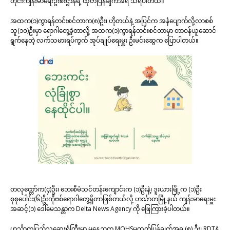
တိုင်းကျန်းမာရေးဦးစီးဌာနရဲ့ ထုတ်ပြန်ချက်အရ သိရပါတယ်။
အထက(၁)ကွာရန်တင်းစင်တာက(၈)ဦး၊ ဟိုတယ်နဲ့ အပြင်က အနံပျောက်လို့လာစစ်
သူ(၁၀)ဦးမှာ ရောဂါတွေ့ခဲ့တာလို့ အထက(၁)ကွာရန်တင်းစင်တာမှာ တာဝန်ယူဆောင်
ရွက်နေတဲ့ လက်သမားရပ်ကွက် အုပ်ချုပ်ရေးမှူး ဦးမင်းဆွေက ပြောပါတယ်။
တလုထ္တော်က(၄)ဦး၊ ဘေးစီမံသင်တန်းကျောင်းက (၁)ဦးနဲ့၊ ဒူးယားမြို့က (၁)ဦး
စုစုပေါင်း(၆)ဦးကိုဗစ်ရောဂါတွေ့ရှိတာဖြစ်တယ်လို့ ဟင်္သာတမြို့နယ် ကျန်းမာရေးမှူး
အဆင့်(၁) ဒေါ်မေသန္တာက Delta News Agency ကို ဖြေကြားခဲ့ပါတယ်။
ဟင်္သာတပြည်သူ့ဆေးရုံကြီးမှာ မနေ့ညက MOHSမှထုတ်ပြန်ချက်အရ (၅) ဦး၊ RDTနဲ့