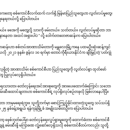
ကတော့ စစ်ကောင်စီလက်ထက် လက်ရှိ မြန်မာပြည်သူတွေဟာ လွတ်လပ်မှုတွေ၊
ကြုံနေရတယ်လို့ ပြောပါတယ်။
ံရတယ်။ ဖအေကို မတွေ့လို့ သားကို ဖမ်းတယ်။ သတ်တယ်။ လွတ်လပ်မှုဆိုတာ ဘာ
းနစ်နာနေတာ အထင်အရှားပါပဲ ” လို့ ဒေါက်တာတေဇာဆန်းက ပြောပါတယ်။
ဆန်းဟာ စစ်တပ်အာဏာသိမ်းတာကို မန္တလေးမြို့ကနေ ပထမဦးဆုံးဆန့်ကျင်
ု ၂၀၂၁ ခုနှစ်၊ ဇွန်လ ၁၀ ရက်မှာ တောင်ကိုရီးယားနိုင်ငံက ချီးမြှင့်တဲ့ ’ပတ်ဂျုံ
ေ့ရှိတဲ့ အာဏာသိမ်း စစ်ကောင်စီဟာ ပြည်သူတွေကို လွတ်လပ်စွာ ထုတ်ဖော်
တွေ ပြုလုပ်လေ့ရှိပါတယ်။
တွေ ရေးသားတာ၊ တော်လှန်ရေးအင်အားစုတွေကို အားပေးထောက်ခံကြောင်း သဘော
ဖမ်းဆီးထောင်ချတာဟာ စစ်ကောင်စီရဲ့ လုပ်ရိုးလုပ်စဉ်တခုလို ဖြစ်လာနေပါပြီ။
သက်တာ ဘာမှမရေးရဲဘူး။ သူတို့ဘက်မှာ စောင့်ကြည့်ခိုင်းထားတဲ့သူတွေ သပ်သပ်ရှိ
၅ နှစ်ခန့်အရွယ် ရန်ကုန်မြို့ခံ အမျိုးသမီးတဦးက ပြောပါတယ်။
ဖေ့စ်ဘုတ်ပေါ်မှာ တော်လှန်ရေးလှုပ်ရှားမှုတွေကို ထောက်ခံတာ၊ စစ်ကောင်စီ
့ ဖမ်းဆီးဖို့ မကြာခဏ လှုံ့ဆော်လေ့ရှိသလို စစ်ကောင်စီတပ်ကလည်း သူတို့