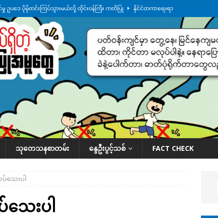
ု ဥပဒေ ပိုမိုတင်းကြပ်သွားမယ်လို့ ထိုင်းဝန်ကြီး ကတိပြု
နိုင်ငံတကာရေးရာ
်သပြုအနီးတဝိုက် ရေအနည်းငယ် ပြန်ကျ၊ ငါးသိုင်းချောင်းမြို့ပေါ် ရေတက်
်း ထူးကဲဒီရေ အ​မြင့် ၂၁ ပေကျော်အထိ တက်မယ်လို့ သတိပေး
ဒေသအလိုက်
က်လာတဲ့ ဦးမင်အောင်လှိုင်ကို ထိုင်းလွှတ်တော်အမတ် အော်ဟစ်ဆန္ဒပြ
နိုင်ငံတော်အဆင့် အစီအမံနဲ့ ဆောင်ရွက်နေပါတယ်
ဆောင်းပါး
သုတေသနစာတမ်း
နွေဦးပွင့်သစ်
FACT CHECK
လပ်သေးပါ
ပ်သေးပါ