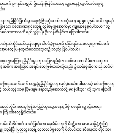
့တဲ့အသက် ၇၈ နှစ်အရွယ် ဦးသန်းစိုးနိုင်ကတော့ သူ့အနေနဲ့ လွတ်လပ်ရေးရဲ့
ယ်။
ုံတရာတည်ငြိမ်ပြီး စီးပွားရေးဖွံ့ဖြိုးတိုးတက်တာကိုတော့ ၁၉၅၈ ခုနှစ်အထိ ကျနော်
ုးသော စစ်အာဏာရှင်တွေရဲ့ လွှမ်းမိုးမှုအောက်မှာ ကျနော်နေခဲ့ရပါတယ် ” လို့
ှစ်တာကာလကို ရည်ညွှန်းပြီး ဦးသန်းစိုးနိုင်က ပြောပါတယ်။
က်နက်ကိုင်တော်လှန်ရေးမှာ ပါဝင်ခဲ့ဖူးသလို တိုင်းရင်းသားရေးရာ၊ စစ်ဘက်-
အုပ်တွေ ပြုစုထုတ်ဝေထားသူတဦးလည်း ဖြစ်ပါတယ်။
အားစုတွေအကြား ညှိနှိုင်းမှုတွေ မပြေလည်ခဲ့တာ၊ စစ်အာဏာသိမ်းတာတွေဟာ
့ အဓိက အကြောင်းအရင်းတွေ ဖြစ်တယ်လို့လည်း ဦးသန်းစိုးနိုင်က သုံးသပ်ပါ
အစိုးရအဆက်ဆက် တွေ့ဆုံညှိနှိုင်းမှုတွေ လုပ်ခဲ့တယ်။ ဒါပေမယ့် စစ်အစိုးရတွေ
့် ဘယ်တုန်းကမှ ငြိမ်းချမ်းရေးတည်ဆောက်လို့ မရခဲ့ပါဘူး ” လို့ သူက ပြောပါ
းအောင်လှိုင်ကတော့ မြန်မာပြည်သူတွေအနေနဲ့ ဒီမိုကရေစီ၊ လူ့ခွင့်အရေး၊
ခဏ ကြုံးဝါးလေ့ရှိပါတယ်။
းဆီးနှိပ်စက် သတ်ဖြတ်တာ၊ နေအိမ်တွေကို မီးရှို့တာ၊ လေယာဉ်နဲ့ ဗုံးကြဲ
ကျူးလွန်ပြီး ပြည်သူတွေရဲ့ လွတ်လပ်မှုတွေကို ပိတ်ပင်တားဆီးနေတာ တိုင်းသိ၊