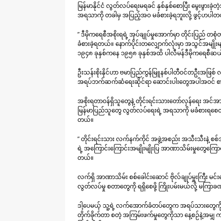
မြန်မာနိုင်ငံ လွတ်လပ်ရေးမရခင် နှစ်နှစ်စောပြီး မွေးဖွားခဲ
အရသာကို တခါမှ အပြည့်အဝ မခံစားခဲ့ရဘူးလို့ ဖွင့်ဟပါတ
” ဒီမိုကရေစီအစိုးရရဲ့ အုပ်ချုပ်မှုအောက်မှာ တိုင်းပြည် တစ
ခံစားခဲ့ရတယ်။ နောက်ပိုင်းတလျှောက်လုံးမှာ အသွင်အမျိုးမျိ
၁၉၄၈ ခုနှစ်ကနေ ၁၉၅၈ ခုနှစ်အထိ ပါလီမန်ဒီမိုကရေစီဆယ်န
ဦးသန်းစိုးနိုင်ဟာ ဗမာပြည်ကွန်မြူနစ်ပါတီဝင်တဦးအဖြစ် လ
အရပ်ဘက်ဆက်ဆံရေးဆိုင်ရာ ဆောင်းပါးတွေအပါအဝင် စာ
အစိုးရတာဝန်ရှိသူတွေနဲ့ တိုင်းရင်းသားတော်လှန်ရေး အင်
မြန်မာပြည်သူတွေ လွတ်လပ်ရေးရဲ့ အရသာကို မခံစားရစေတဲ
တယ်။
” တိုင်းရင်းသား လက်နက်ကိုင် အဖွဲ့အစည်း အသီးသီးနဲ့ စစ်
ရဲ့ အကြောင်းကြောင်းအမျိုးမျိုးပြ အာဏာသိမ်းမှုတွေကြောင
တယ်။
လက်ရှိ အာဏာသိမ်း စစ်ခေါင်းဆောင် ဗိုလ်ချုပ်မှူးကြီး မင်
လွတ်လပ်မှု စတာတွေကို ရရှိစေဖို့ ကြိုးပမ်းမယ်လို့ မကြာ
ဒါ့ပေမယ့် သူ့ရဲ့ လက်အောက်ခံတပ်တွေက အရပ်သားတွေကို ဖမ်
တိုက်ခိုက်တာ စတဲ့ အကြမ်းဖက်မှုတွေကိုသာ နေ့စဉ်နဲ့အမျှ 