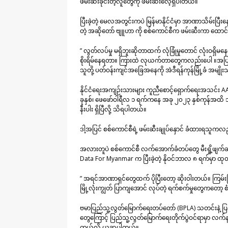
ဖမ်းဆီးခိုင်းတဲ့လူတွေကို ဖမ်းဆီးလေ့ရှိပါတယ်။
ပြီးခဲ့တဲ့ မေလအတွင်းကပဲ မြန်မာနိုင်ငံမှာ အာဏာသိမ်းပြီးနော
တဲ့ အဆိုတော် ဗျူဟာ ကို စစ်ကောင်စီက ဖမ်းဆီးကာ ထော
” လွတ်လပ်မှု မရှိဘူးဆိုတာထက် လုံခြုံမှုတောင် လုံးဝရှ
စိုးရိမ်နေရတာ။ ကြားထဲ လုယက်တာတွေကလည်းပေါ ။အပြင်
သူတို့ ပတ်ဝန်းကျင်အခြေအနေကို အဲဒီရန်ကုန်မြို့ခံ အမျ
နိုင်ငံရေးအကျဉ်းသားများ ကူညီစောင့်ရှောက်ရေးအသင်း 
ခုနှစ်၊ ဖေဖော်ဝါရီလ ၁ ရက်ကနေ အခု ၂၀၂၃ နှစ်ကုန်အထိ သု
နီးပါး ရှိပြီလို့ သိရပါတယ်။
ဒါ့အပြင် စစ်ကောင်စီရဲ့ ဖမ်းဆီးချုပ်နှောင် ခံထားရသူကလ
အလားတူပဲ စစ်ကောင်စီ လက်အောက်ခံတပ်တွေ မီးရှို့ဖျက်ဆီးလို
Data For Myanmar က ပြီးခဲ့တဲ့ နိုဝင်ဘာလ ၈ ရက်မှာ ထ
” အရင်အာဏာရှင်တွေထက် ပိုပြီးတော့ ဆိုးဝါးတယ်။ ကြမ်းကြ
မြို့လုံးကျွတ် ပြာကျအောင် လုပ်တဲ့ ရက်စက်မှုတွေကတေ
ဗမာပြည်သူ့လွတ်မြောက်ရေးတပ်တော် (BPLA) သတင်းနဲ့ ပြန
တွေကြောင့် ပြည်သူ့လွတ်မြောက်ရေးတိုက်ပွဲဝင်ရာမှာ လက်
တယ်လို့ ယူဆပါတယ်။