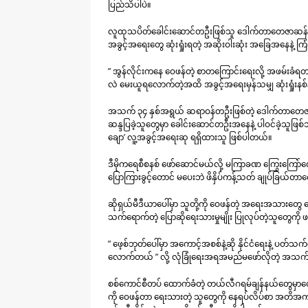
ပြည်သိပါပဲ။
လူထုသပိတ်ခေါင်းဆောင်တဦးဖြစ်သူ ဒေါက်တာတေဇာဆန်း
အခွင့်အရေးတွေ ဆုံးရှုံးရတဲ့ အဆိုးဝါးဆုံး အခြေအနေနဲ့ 
” အွန်လိုင်းကနေ ဝေဖန်တဲ့ စာတကြောင်းရေးလို့ အဖမ်းခ
လဲ မေးယူရလောက်တဲ့အထိ အခွင့်အရေးမှန်သမျှ ဆုံးရှုံ
အသက် ၃၄ နှစ်အရွယ် ဆရာဝန်တဦးဖြစ်တဲ့ ဒေါက်တာတေဇာ
ဆန္ဒပြခဲ့သူတွေမှာ ခေါင်းဆောင်တဦးအနေနဲ့ ပါဝင်ခဲ့သူဖြစ်သလိ
ချော’ လူ့အခွင့်အရေးဆု ရရှိထားသူ ဖြစ်ပါတယ်။
ဒီမိုကရေစီစနစ် ဖော်ဆောင်မယ်လို့ မကြာခဏ ကြွေးကြော်လ
ပြောကြားခွင့်တောင် မပေးဘဲ ဖိနှိပ်ကန့်သတ် ချုပ်ခြယ်တာ
ဆိုရှယ်မီဒီယာပေါ်မှာ သူတို့ကို ဝေဖန်တဲ့ အရေးအသား
သက်ရောက်တဲ့ ပြောဆိုရေးသားမှုမျိုး ပြုလုပ်တဲ့သူတွေကို 
” ဖေ့စ်ဘုတ်ပေါ်မှာ အကောင့်အစစ်နဲ့ဆို နိုင်ငံရေးနဲ့ ပတ်
လောက်တယ် ” လို့ လုံခြုံရေးအရအမည်မဖော်လိုတဲ့ အသက် ၂
စစ်ကောင်စီတပ် ထောက်ခံတဲ့ တယ်လီဂရမ်ချန်နယ်တွေမှာတော့ 
ကို ဝေဖန်တာ ရေးသားတဲ့ သူတွေကို နေရပ်လိပ်စာ အတိအကျနဲ