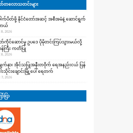
်တလောသတင်းများ
က်ပိတ်ဖို့ နိုင်ငံတော်အဆင့် အစီအမံနဲ့ ဆောင်ရွက်
ါတယ်
 8, 2026
ကိုင်ဆောင်မှု ဥပဒေ ပိုမိုတင်းကြပ်သွားမယ်လို့
းဝန်ကြီး ကတိပြု
 8, 2026
က်နှာ၊ အိုင်သပြုအနီးတဝိုက် ရေအနည်းငယ် ပြန်
ါးသိုင်းချောင်းမြို့ပေါ် ရေတက်
 7, 2026
ာ်ငြာ