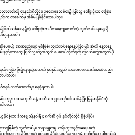
လာတတ်လို့ တနင်္သာရီတိုင်း၊ ပုလောဒေသခံတဦးဖြစ်သူ ဒေါ်ဖူးငုံဟာ တခြား
တည်းက တခေါက်မှ အိမ်မပြန်နိုင်သေးပါဘူး။
ုံမှန်ဖြတ်သန်းလေ့ရှိတဲ့ ဒေါ်ဖူးငုံဟာ ဒီကနေ့ကျရောက်တဲ့ လွတ်လပ်ရေးနေ့လို
သတိရနေတာပါ။
ိုပေမယ့် အာဇာနည်နေ့ပဲဖြစ်ဖြစ်၊ လွတ်လပ်ရေးနေ့ပဲဖြစ်ဖြစ် အဲလို နေ့တနေ့
ဝမ်းနည်းတာတွေ၊ ပြည်သူတွေအတွက် ပေးဆပ်လိုက်ရတဲ့ လူငယ်တွေအတွက် ပို
ပ်နယ်မြေမှာ ခိုလှုံနေရတဲ့အသက် နှစ်နှစ်အရွယ် ကလေးတယောက်အမေလည်း
ားလာပါတယ်။
သရာဇ်စနစ် လက်အောက်မှာ နေခဲ့ရတာပါ။
နှစ်တွေမှာ ပထမ၊ ဒုတိယနဲ့ တတိယကျူးကျော်စစ် ဆင်နွှဲပြီး မြန်မာနိုင်ငံကို
ုက်ပါတယ်။
ခဲ့တာ ဒီကနေ့ ဇန်နဝါရီ ၄ ရက်ဆို ၇၆ နှစ်တိုင်တိုင် ရှိခဲ့ပါပြီ။
ာရဖြစ်တဲ့ လွတ်လပ်မှု၊ တရားမျှတမှု၊ တန်းတူအခွင့်အရေး စတဲ့
်အာဏာသိမ်းမှု စတဲ့ စစ်ရေး၊ နိုင်ငံရေးပဋိပက္ခတွေရဲ့ ဒဏ်ကိုသာ ခါးစည်းခံ