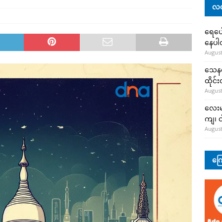
လတ
ရေပေါ
နေပ
August
သေနတ်
ထိုင်
August
လေးမျ
ကျ၊ င
August
ကြေ