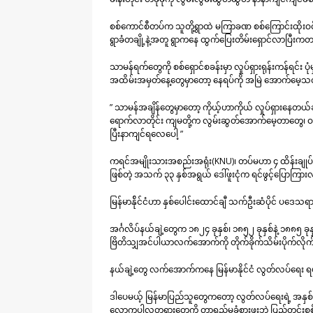
စစ်ကောင်စီတပ်က သူတို့ရွာထဲ မကြာခဏ စစ်ကြောင်းထိုးဝင်
ရွာခံတချို့နဲ့အတူ ရွာကနေ ထွက်ပြေးတိမ်းရှောင်လာပြီးက
သာမန်ရက်တွေကို စစ်ရှောင်စခန်းမှာ လှုပ်ရှားရုန်းကန်ရင်း ပ
အထိမ်းအမှတ်နေ့တွေမှာတော့ နေရပ်ကို အမြဲ အောက်မေ့
” သာမန်အချိန်တွေမှာတော့ ကိုယ့်ဟာကိုယ် လှုပ်ရှားနေတယ်ဆ
ရောက်လာတိုင်း ကျမတို့က လွမ်းဆွတ်အောက်မေ့တာတွေ၊ 
ပြီးနာကျင်ရလေပေါ့ ”
ကရင်အမျိုးသားအစည်းအရုံး(KNU)၊ တပ်မဟာ ၄ ထိန်းချု
ဖြစ်တဲ့ အသက် ၃၃ နှစ်အရွယ် ဒေါ်ဖူးငုံက ရင်ဖွင့်ပြောကြ
မြန်မာန်ိုင်ငံဟာ နှစ်ပေါင်းထောင်ချီ သက်ဦးဆံပိုင် ပဒေ
အင်္ဂလိပ်နယ်ချဲ့တွေက ၁၈၂၄ ခုနှစ်၊ ၁၈၅၂ ခုနှစ်နဲ့ ၁၈၈၅ ခု
ဗြိတိသျှအင်ပါယာလက်အောက်ကို တိုက်ခိုက်သိမ်းပိုက်လိ
နယ်ချဲ့တွေ လက်အောက်ကနေ မြန်မာနိုင်ငံ လွတ်လပ်ရေး ရယူနိုင်
ဒါပေမယ့် မြန်မာပြည်သူတွေကတော့ လွတ်လပ်ရေးရဲ့ အနှစ်သ
လောကပါလတရားတွေကို တာရှည်မခံစားဖူးဘဲ ပြည်တွင်းစစ်၊ စစ