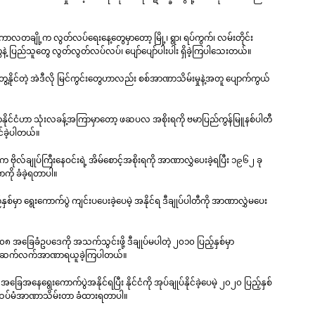
 ကာလတချို့က လွတ်လပ်ရေးနေ့တွေမှာတော့ မြို့၊ ရွာ၊ ရပ်ကွက်၊ လမ်းတိုင်း
တွေနဲ့ ပြည်သူတွေ လွတ်လွတ်လပ်လပ်၊ ပျော်ပျော်ပါးပါး ရှိခဲ့ကြပါသေးတယ်။
့နိုင်တဲ့ အဲဒီလို မြင်ကွင်းတွေဟာလည်း စစ်အာဏာသိမ်းမှုနဲ့အတူ ပျောက်ကွယ်
ြန်မာနိုင်ငံဟာ သုံးလခန့်အကြာမှာတော့ ဖဆပလ အစိုးရကို ဗမာပြည်ကွန်မြူနစ်ပါတီ
င်ခဲ့ပါတယ်။
ဗိုလ်ချုပ်ကြီးနေဝင်းရဲ့ အိမ်စောင့်အစိုးရကို အာဏာလွှဲပေးခဲ့ရပြီး ၁၉၆၂ ခု
ို ခံခဲ့ရတာပါ။
်မှာ ရွေးကောက်ပွဲ ကျင်းပပေးခဲ့ပေမဲ့ အနိုင်ရ ဒီချုပ်ပါတီကို အာဏာလွှဲမပေး
၀၀၈ အခြေခံဥပဒေကို အသက်သွင်းဖို့ ဒီချုပ်မပါတဲ့ ၂၀၁၀ ပြည့်နှစ်မှာ
တွေကပဲ ဆက်လက်အာဏာရယူခဲ့ကြပါတယ်။
အနေရွေးကောက်ပွဲအနိုင်ရပြီး နိုင်ငံကို အုပ်ချုပ်နိုင်ခဲ့ပေမဲ့ ၂၀၂၀ ပြည့်နှစ်
်နဲ့ ထပ်မံအာဏာသိမ်းတာ ခံထားရတာပါ။