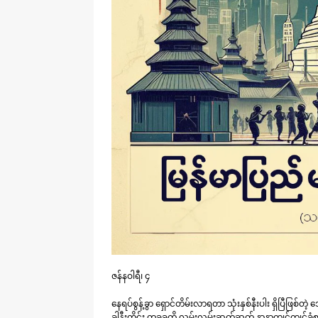
ဇန်နဝါရီ၊ ၄
နေရပ်စွန့်ခွာ ရှောင်တိမ်းလာရတာ သုံးနှစ်နီးပါး ရှိပြီဖြစ
ခါနီးတိုင်း တခုခုကို လွမ်းလွမ်းဆွတ်ဆွတ် နာနာကျင်ကျင်ခံစာ