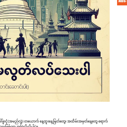
်တဲ့ ဒေါ်ဖူးငုံ(အမည်လွှဲ) တယောက် နေ့ထူးနေ့မြတ်တွေ၊ အထိမ်းအမှတ်နေ့တွေ ရောက်
းမှုဖြစ်တာ အမြဲလိုလိုပါပဲ။