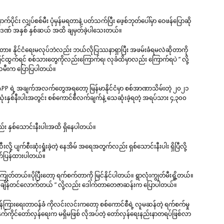
က်ပိုင်း လျှပ်စစ်မီး ပုံမှန်မရတာနဲ့ ပတ်သက်ပြီး ဖေ့စ်ဘုတ်ပေါ်မှာ ဝေဖန်ပြောဆို
င်ဒဏ် အနှစ် နှစ်ဆယ် အထိ ချမှတ်ခဲ့ပါသေးတယ်။
ိမနေတာ။ နိုင်ငံရေးမလုပ်ဘဲလည်း ဘယ်လိုပြဿနာရှာပြီး အဖမ်းခံရမလဲဆိုတာကို
ထွက်ရင် စစ်သားတွေကိုလည်းကြောက်ရ၊ လုခံထိမှာလည်း ကြောက်ရပဲ ” လို့
ိုးသမီးက ပြောပြပါတယ်။
AAPP ရဲ့ အချက်အလက်တွေအရတော့ မြန်မာနိုင်ငံမှာ စစ်အာဏာသိမ်းတဲ့ ၂၀၂၁
ံးနှစ်နီးပါးအတွင်း စစ်ကောင်စီလက်ချက်နဲ့ သေဆုံးခဲ့ရတဲ့ အရပ်သား ၄,၃၀၀
ည်း နှစ်သောင်းနီးပါးအထိ ရှိနေပါတယ်။
့ ပျက်စီးဆုံးရှုံးခဲ့တဲ့ နေအိမ် အရေအတွက်လည်း ရှစ်သောင်းနီးပါး ရှိပြီလို့
ုတ်ပြန်ထားပါတယ်။
ုတ်တယ်။ပိုပြီးတော့ ရက်စက်တာကို မြင်နိုင်ပါတယ်။ ရွာလုံးကျွတ်မီးရှို့တယ်။
ာ့ စံချိန်တင်လောက်တယ် ” လို့လည်း ဒေါက်တာတေဇာဆန်းက ပြောပါတယ်။
်ကြားရေးတာဝန်ခံ ကိုလင်းလင်းကတော့ စစ်ကောင်စီရဲ့ လူမဆန်တဲ့ ရက်စက်မှု
နက်ကိုင်တော်လှန်ရေးက မရှိမဖြစ် လိုအပ်တဲ့ တော်လှန်ရေးနည်းနာတရပ်ဖြစ်လာ