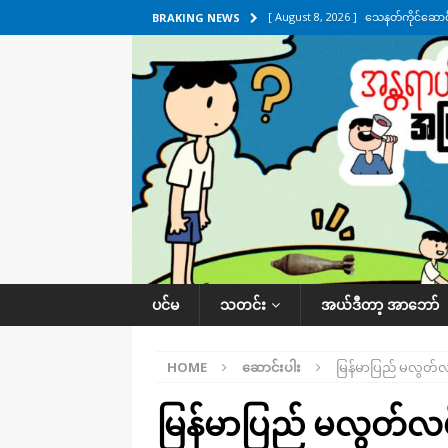
[ August 8, 2026 ]
သေနတ်ကိုင်ဆောင်မှ
BRAKING NEWS
[ August 7, 2026 ]
လေးမျက်နှာ၊ အိုင
ဒေသအလိုက် သတင်းကဏ္ဍ
[ August 7, 2026 ]
ရန်ကုန်မြစ်အတွင
သတင်းကဏ္ဍ
[ August 7, 2026 ]
လွှတ်တော်ကို ရော
UNCATEGORIZED
[ August 8, 2026 ]
ရေပေါက်ပိတ်ဖို့ 
ပင်မ
သတင်း
အယ်ဒီတာ့ အာဘော်
HOME
ဆောင်းပါး
မြန်မာပြည် မလွတ်
မြန်မာပြည် မလွတ်လ