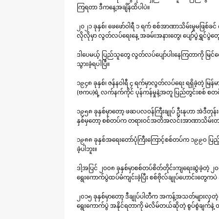
ကြရတာ ဒီကနေ့အချိန်ထိပါပဲ။
၂၀၂၁ ခုနှစ်၊ ဖေဖော်ဝါရီ ၁ ရက် စစ်အာဏာသိမ်းမှုမဖြစ်ခင်
လိုလိုမှာ လွတ်လပ်ရေးနေ့ အခမ်းအနားတွေ၊ ပျော်ပွဲရွှင်ပွဲ
ဒါပေမယ့် ပြည်သူတွေ လွတ်လပ်ပျော်ပါးနေကြတာကို မြင်တွေ
သွားခဲ့ရပါပြီ။
၁၉၄၈ ခုနှစ်၊ ဇန်နဝါရီ ၄ ရက်မှာလွတ်လပ်ရေး ရရှိခဲ့တဲ့ မ
(ဗကပ)ရဲ့ လက်နက်ကိုင် ပုန်ကန်မှုနဲ့အတူ ပြည်တွင်းစစ် စတ
၁၉၅၈ ခုနှစ်မှာတော့ ဖဆပလဝန်ကြီးချုပ် ဦးနုဟာ အဲဒီတုန်းက 
နှစ်မှတော့ စစ်တပ်က တရားဝင်အတိအလင်းအာဏာသိမ်းတာက
၁၉၈၈ ခုနှစ်အရေးတော်ပုံကြီးကြောင့်စစ်တပ်က ၁၉၉၀ ပြည့်နှစ
ခဲ့ပါဘူး။
ဒါ့အပြင် ၂၀၀၈ ခုနှစ်မှာစစ်တပ်စိတ်တိုင်းကျရေးဆွဲခဲ့တဲ့ ၂
ရွေးကောက်ပွဲထပ်မံကျင်းခဲ့ပြီး စစ်ဗိုလ်ချုပ်ဟောင်း
၂၀၁၅ ခုနှစ်မှာတော့ ဒီချုပ်ပါတီက အကန့်အသတ်များလှတဲ့ အခြေ
ရွေးကောက်ပွဲ အနိုင်ရတာကို မဲလိမ်တယ်ဆိုတဲ့ စွပ်စွဲချက