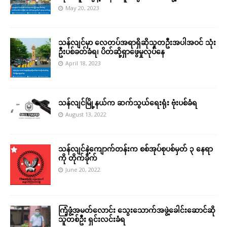
May 20, 2023
သန်လျင်မှာ လေတပ်အရာရှိဆိုသူတဦးအပါအဝင် သုံး
ဦးပစ်ခတ်ခံရ၊ ပိတ်ဆို့ရှာဖွေမှုလုပ်နေ
April 18, 2023
သန်လျင်မြို့နယ်က ဆက်သွယ်ရေးရုံး ဗုံးပစ်ခံရ
August 13, 2022
သန်လျင်နဲ့ကျောက်တန်းက စစ်အုပ်စုပစ်မှတ် ၃ နေရာ
ကို တိုက်ခိုက်
June 20, 2022
ကြံ့ဖွံ့အမတ်လောင်း သွေးသောက်အဖွဲ့ခေါင်းဆောင်ဆို
သူတစ်ဦး ရှင်းလင်းခံရ