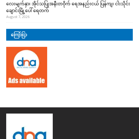
လေးမျက်နှာ၊ အိုင်သပြုအနီးတဝိုက် ရေအနည်းငယ် ပြန်ကျ၊ ငါးသိုင်း
ချောင်းမြို့ပေါ် ရေတက်
August 7, 2026
ကြော်ငြာ