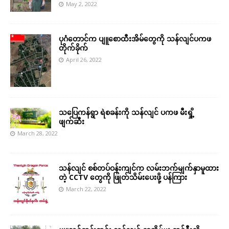
May 2, 2022
ပုဂံတောင်က ပျူစောထီးအိမ်တွေကို သန်လျင်ပကဖ
တိုက်ခိုက်
April 26, 2022
သပြေကန်ရွာ ရဲစခန်းကို သန်လျင် ပကဖ မီးရှို့
ဖျက်ဆီး
March 28, 2022
သန်လျင် စစ်တပ်ဝန်းကျင်က လမ်းဘက်မျက်နှာမူထား
တဲ့ CCTV တွေကို ဖြုတ်သိမ်းပေးဖို့ ပန်ကြား
March 22, 2022