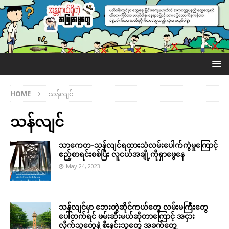
HOME
သန်လျင်
သန်လျင်
သာကေတ-သန်လျင်ရထားသံလမ်းပေါက်ကွဲမှုကြောင့်
ဧည့်စာရင်းစစ်ပြီး လူငယ်အချို့ကိုရှာဖွေနေ
May 24, 2023
သန်လျင်မှာ ဘေးတွဲဆိုင်ကယ်တွေ လမ်းမကြီးတွေ
ပေါ်တက်ရင် ဖမ်းဆီးမယ်ဆိုတာကြောင့် အငှား
လိုက်သူတွေနဲ့ စီးနင်းသူတွေ အခက်တွေ့