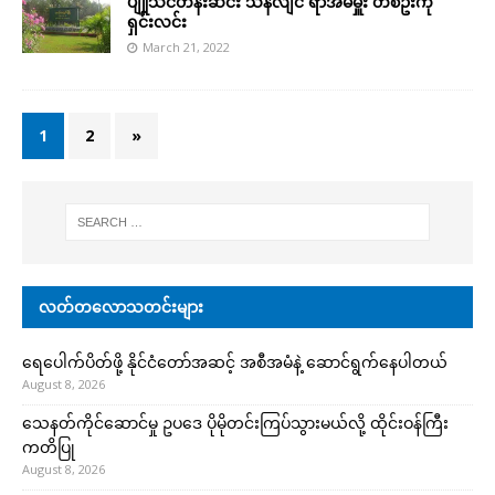
ပျူသင်တန်းဆင်း သန်လျင် ရာအိမ်မှူး တစ်ဦးကို
ရှင်းလင်း
March 21, 2022
1
2
»
လတ်တလောသတင်းများ
ရေပေါက်ပိတ်ဖို့ နိုင်ငံတော်အဆင့် အစီအမံနဲ့ ဆောင်ရွက်နေပါတယ်
August 8, 2026
သေနတ်ကိုင်ဆောင်မှု ဥပဒေ ပိုမိုတင်းကြပ်သွားမယ်လို့ ထိုင်းဝန်ကြီး
ကတိပြု
August 8, 2026