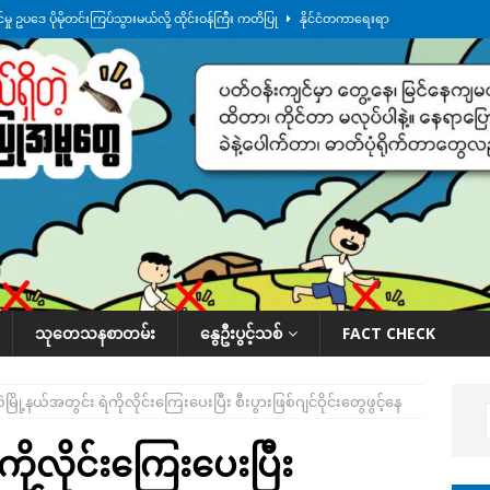
ု ဥပဒေ ပိုမိုတင်းကြပ်သွားမယ်လို့ ထိုင်းဝန်ကြီး ကတိပြု
နိုင်ငံတကာရေးရာ
်သပြုအနီးတဝိုက် ရေအနည်းငယ် ပြန်ကျ၊ ငါးသိုင်းချောင်းမြို့ပေါ် ရေတက်
်း ထူးကဲဒီရေ အ​မြင့် ၂၁ ပေကျော်အထိ တက်မယ်လို့ သတိပေး
ဒေသအလိုက်
က်လာတဲ့ ဦးမင်အောင်လှိုင်ကို ထိုင်းလွှတ်တော်အမတ် အော်ဟစ်ဆန္ဒပြ
နိုင်ငံတော်အဆင့် အစီအမံနဲ့ ဆောင်ရွက်နေပါတယ်
ဆောင်းပါး
သုတေသနစာတမ်း
နွေဦးပွင့်သစ်
FACT CHECK
ဲမြို့နယ်အတွင်း ရဲကိုလိုင်းကြေးပေးပြီး စီးပွားဖြစ်ဂျင်ဝိုင်းတွေဖွင့်နေ
ကိုလိုင်းကြေးပေးပြီး