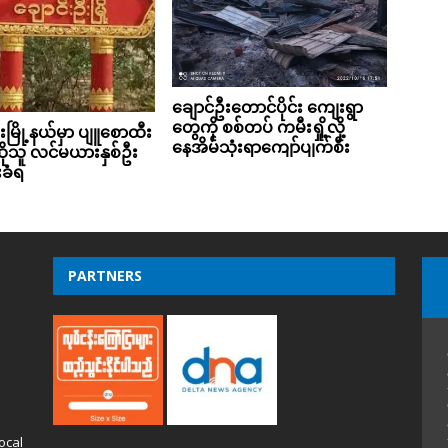
ချောင်ဦးတောင်ပိုင်း ကျေးရွာ
တွေကို စစ်တပ် ကမီးရှို့လို့
းမြို့နယ်မှာ ပျူစောထီး
နေအိမ်သုံးရာကျော်ပျက်စီး
ဆိုသူ လင်မယားနှစ်ဦး
းခံရ
PARTNERS
ocal