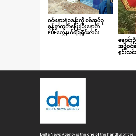
ဝင်မနားရဲစခန်းကို စစ်အုပ်စု
စွန့်ခွာထွက်ပြေးပြီးနောက်
PDFတွေနယ်မြေရှင်းလင်း
ချောင်းဦ
အဖွဲ့ဝင်
ရှင်းလင်
Delta News Agency is the one of the handful of the l