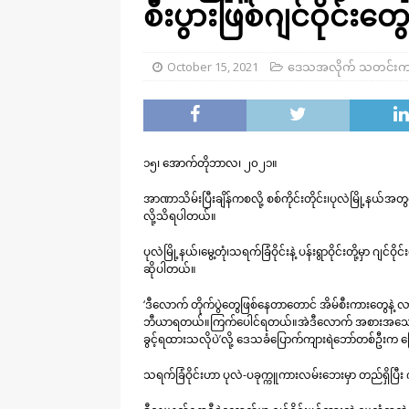
စီးပွားဖြစ်ဂျင်ဝိုင်းတွေ
October 15, 2021
ဒေသအလိုက် သတင်းက
၁၅၊ အောက်တိုဘာလ၊ ၂၀၂၁။
အာဏာသိမ်းပြီးချိန်ကစလို့ စစ်ကိုင်းတိုင်း၊ပုလဲမြို့နယ်အတွင်
လို့သိရပါတယ်။
ပုလဲမြို့နယ်၊မွေ့တုံ၊သရက်ခြံဝိုင်းနဲ့ ပန်းရွာဝိုင်းတို့မှာ ဂ
ဆိုပါတယ်။
‘ဒီလောက် တိုက်ပွဲတွေဖြစ်နေတာတောင် အိမ်စီးကားတွေနဲ့ လာက
ဘီယာရတယ်။ကြက်ပေါင်ရတယ်။အဲဒီလောက် အစားအသောက်ဆိုင်တွ
ခွင့်ရထားသလိုပဲ’လို့ ဒေသခံပြောက်ကျားရဲဘော်တစ်ဦးက 
သရက်ခြံဝိုင်းဟာ ပုလဲ-ပခုက္ကူကားလမ်းဘေးမှာ တည်ရှိပြီး