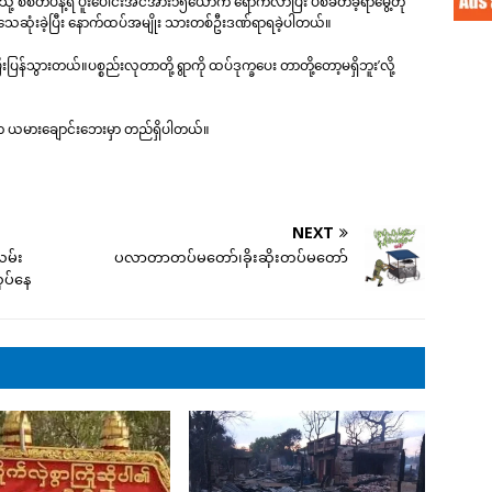
ာထဲသို့ စစ်တပ်နဲ့ရဲ ပူးပေါင်းအင်အား၁၅ယောက် ရောက်လာပြီး ပစ်ခတ်ခဲ့ရာမွေ့တုံ
ဆုံးခဲ့ပြီး နောက်ထပ်အမျိုး သားတစ်ဦးဒဏ်ရာရခဲ့ပါတယ်။
်သွားတယ်။ပစ္စည်းလုတာတို့ ရွာကို ထပ်ဒုက္ခပေး တာတို့တော့မရှိဘူး’လို့
ာ က ယမားချောင်းဘေးမှာ တည်ရှိပါတယ်။
NEXT
လမ်း
ပလာတာတပ်မတော်၊ခိုးဆိုးတပ်မတော်
ုပ်နေ