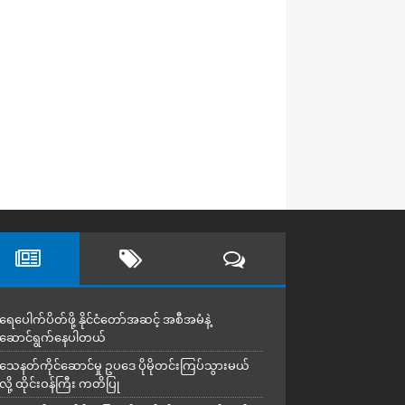
ရေပေါက်ပိတ်ဖို့ နိုင်ငံတော်အဆင့် အစီအမံနဲ့
ဆောင်ရွက်နေပါတယ်
သေနတ်ကိုင်ဆောင်မှု ဥပဒေ ပိုမိုတင်းကြပ်သွားမယ်
လို့ ထိုင်းဝန်ကြီး ကတိပြု