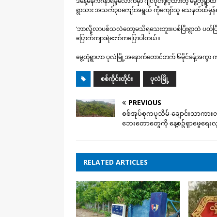
ဒီနေ့မနက်၈နာရီခွဲလောက်မှာ ဂျင်ဝိုင်းဖွင့်ထားတဲ့ မွေ့တုံရွ
ရွာသား အသက်၃၀ကျော်အရွယ် ကိုကျော်သူ သေနတ်ထိမှန်သေ
‘ဘာလို့လာပစ်သလဲတော့မသိရသေးဘူး။ပစ်ပြီးရွာထဲ ပတ်ပြီးပြန
ပြောက်ကျားရဲဘော်ကပြောပါတယ်။
မွေ့တုံရွာဟာ ပုလဲမြို့အနောက်တောင်ဘက် ၆မိုင်ခန့်အကွ
စစ်ကိုင်းတိုင်း
ပုလဲမြို့
PREVIOUS
စစ်အုပ်စုကပုသိမ်-ချောင်းသာကား
ဘေးတောတွေကို နေ့စဥ်ရှာဖွေရေးလ
RELATED ARTICLES