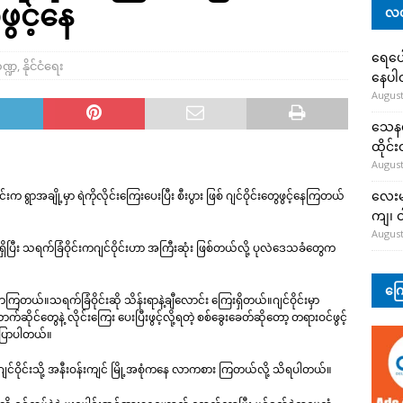
ဖွင့်နေ
လတ
ရေပေါ
ဏ္ဍ
,
နိုင်ငံရေး
နေပ
August
သေနတ်
ထိုင်
August
လေးမျ
းက ရွာအချို့မှာ ရဲကိုလိုင်းကြေးပေးပြီး စီးပွား ဖြစ် ဂျင်ဝိုင်းတွေဖွင့်နေကြတယ်
ကျ၊ င
August
ျင်ဝိုင်းရှိပြီး သရက်ခြံဝိုင်းကဂျင်ဝိုင်းဟာ အကြီးဆုံး ဖြစ်တယ်လို့ ပုလဲဒေသခံတွေက
ကြေ
ြတယ်။သရက်ခြံဝိုင်းဆို သိန်းရာနဲ့ချီလောင်း ကြေးရှိတယ်။ဂျင်ဝိုင်းမှာ
ေနဲ့ လိုင်းကြေး ပေးပြီးဖွင့်လို့ရတဲ့ စစ်ခွေးခေတ်ဆိုတော့ တရားဝင်ဖွင့်
ပြောပါတယ်။
 ဂျင်ဝိုင်းသို့ အနီးဝန်းကျင် မြို့အစုံကနေ လာကစား ကြတယ်လို့ သိရပါတယ်။