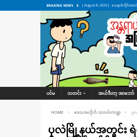
[ August 8, 2026 ]
သေနတ်ကိုင်ဆောင်မှ
BRAKING NEWS
[ August 7, 2026 ]
လေးမျက်နှာ၊ အိုင
ဒေသအလိုက် သတင်းကဏ္ဍ
[ August 7, 2026 ]
ရန်ကုန်မြစ်အတွင
သတင်းကဏ္ဍ
[ August 7, 2026 ]
လွှတ်တော်ကို ရော
UNCATEGORIZED
[ August 8, 2026 ]
ရေပေါက်ပိတ်ဖို့ 
ပင်မ
သတင်း
အယ်ဒီတာ့ အာဘော်
HOME
ဒေသအလိုက် သတင်းကဏ္ဍ
ပုလ
ပုလဲမြို့နယ်အတွင်း ရဲ