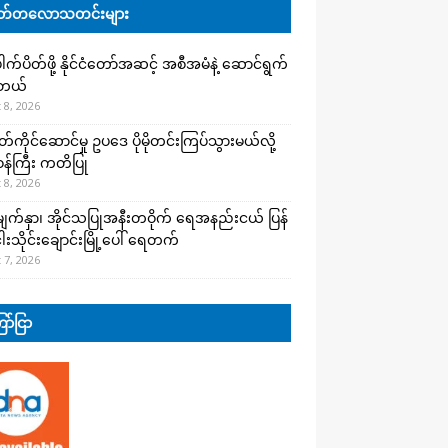
်တလောသတင်းများ
က်ပိတ်ဖို့ နိုင်ငံတော်အဆင့် အစီအမံနဲ့ ဆောင်ရွက်
ါတယ်
 8, 2026
ကိုင်ဆောင်မှု ဥပဒေ ပိုမိုတင်းကြပ်သွားမယ်လို့
းဝန်ကြီး ကတိပြု
 8, 2026
က်နှာ၊ အိုင်သပြုအနီးတဝိုက် ရေအနည်းငယ် ပြန်
ါးသိုင်းချောင်းမြို့ပေါ် ရေတက်
 7, 2026
ာ်ငြာ