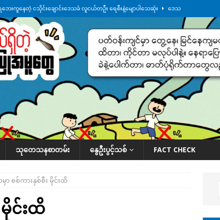
ေဘေးကူနေတဲ့ ငသိုင်းချောင်းဒေသခံ လူငယ်တဦး ရေစီးနဲ့မျောပါသေဆုံး
ဒေသ
မျက်နှာမှာ ဖုန်းလိုင်းတွေ ပြတ်တောက်နေ
ဒေသအလိုက် သတင်းကဏ္ဍ
ားမှန်ခွဲခံရတာတွေ ဆက်တိုက်ဖြစ်
ဒေသအလိုက် သတင်းကဏ္ဍ
စမ်းသပ်မှုကို မြောက်ကိုရီးယား ဝေဖန်
နိုင်ငံတကာရေးရာ
်ရက်မြောက်နေ့မှာ ငသိုင်းချောင်းမြို့ကို ရေစတင်ရောက်ရှိ
ဒေသအလိုက် သတင်း
သုတေသနစာတမ်း
နွေဦးပွင့်သစ်
FACT CHECK
ရွာမှာ စစ်ကားနှစ်စီး မိုင်းထိ
မိုင်းထိ