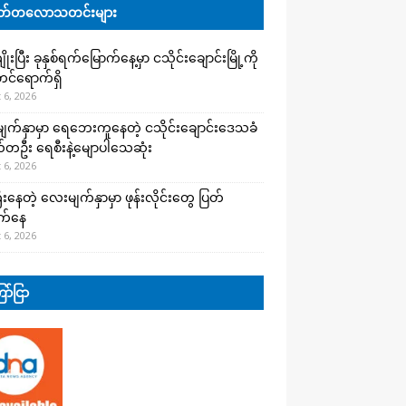
်တလောသတင်းများ
းပြီး ခုနှစ်ရက်မြောက်နေ့မှာ ငသိုင်းချောင်းမြို့ကို
င်ရောက်ရှိ
 6, 2026
က်နှာမှာ ရေဘေးကူနေတဲ့ ငသိုင်းချောင်းဒေသခံ
တဦး ရေစီးနဲ့မျောပါသေဆုံး
 6, 2026
းနေတဲ့ လေးမျက်နှာမှာ ဖုန်းလိုင်းတွေ ပြတ်
က်နေ
 6, 2026
ာ်ငြာ