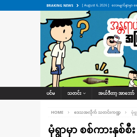
[ August 6, 2026 ]
လေးမျက်နှာမှာ ရ
BRAKING NEWS
အလိုက် သတင်းကဏ္ဍ
[ August 6, 2026 ]
ရေကြီးနေတဲ့ လေး
[ August 5, 2026 ]
ရန်ကုန်မြို့မှာ က
[ August 5, 2026 ]
ဂျပန်ရဲ့ ဒုံးကျည်
[ August 6, 2026 ]
တာကျိုးပြီး ခုနှစ
ကဏ္ဍ
ပင်မ
သတင်း
အယ်ဒီတာ့ အာဘော်
HOME
ဒေသအလိုက် သတင်းကဏ္ဍ
မုံ
မုံရွာမှာ စစ်ကားနှစ်စီး 