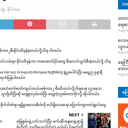
လတ
ဏ္ဍ
,
နိုင်ငံရေး
တာကျို
ရေစတ
August
လေးမျ
လူငယ်
စစ်ကား၂စီးမိုင်းထိမှန်ခဲ့တယ်လို့သိရ ပါတယ်။
August
င်လမ်းမှာ မိုင်းထိမှန်ကာ ကားအောက်ပိုင်းတွေ မီးလောင်ပျက်စီးခဲ့တယ်လို့ သိရ
ရေကြီ
တော
 Heroes Groupဟာ Monywa Nightking နဲ့ပူးပေါင်းပြီး မနေ့ည ၉နာရီ
August
 ကထုတ်ပြန်ပါတယ်။
ွဲတာအသံတော်တော်ကျယ်တယ်။စစ်ကား၂ စီးထိတယ်လို့သိရပေမဲ့ လူအသေ
ကြေ
ု့ထိပြီးဆို တွေ့ရာလှမ်းပစ်ပြီး တွေ့တဲ့လူဖမ်းတာကိုး’လို့ ဆိုပါတယ်။
ဒါဏ်ရာ ရရှိမှုအသေးစိတ်ကို မသိရှိသေးပေမဲ့ ပြောက်ကျားတပ်ဖွဲ့ဝင်တွေ
NEXT
မာ
ခြေစွမ်းနဲ့ ပတ်သက်ပြီး မက်ဆီ၊နေမာနဲ့ ရာမို့
စ်တို့ကို သတိပေးလိုက်တဲ့ နည်းပြ ပိုချက်တီ