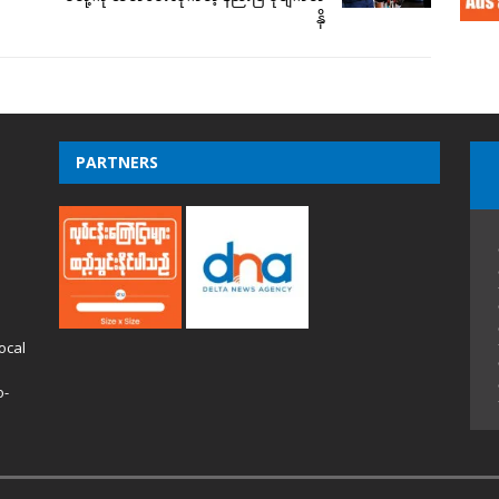
နို
PARTNERS
ocal
o-