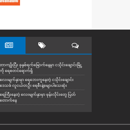
တာကျိုးပြီး ခုနှစ်ရက်မြောက်နေ့မှာ ငသိုင်းချောင်းမြို့
ကို ရေစတင်ရောက်ရှိ
လေးမျက်နှာမှာ ရေဘေးကူနေတဲ့ ငသိုင်းချောင်း
ဒေသခံ လူငယ်တဦး ရေစီးနဲ့မျောပါသေဆုံး
ရေကြီးနေတဲ့ လေးမျက်နှာမှာ ဖုန်းလိုင်းတွေ ပြတ်
တောက်နေ