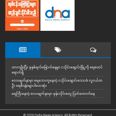
တာကျိုးပြီး ခုနှစ်ရက်မြောက်နေ့မှာ ငသိုင်းချောင်းမြို့ကို ရေစတင်
ရောက်ရှိ
လေးမျက်နှာမှာ ရေဘေးကူနေတဲ့ ငသိုင်းချောင်းဒေသခံ လူငယ်တ
ဦး ရေစီးနဲ့မျောပါသေဆုံး
ရေကြီးနေတဲ့ လေးမျက်နှာမှာ ဖုန်းလိုင်းတွေ ပြတ်တောက်နေ
© 2026 Delta News Agency. All Rights Reserved.