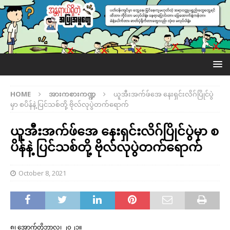
HOME
အားကစားကဏ္ဍ
ယူအီးအက်ဖ်အေ နေးရှင်းလိဂ်ပြိုင်ပွဲ
မှာ စပိန်နဲ့ ပြင်သစ်တို့ ဗိုလ်လုပွဲတက်ရောက်
ယူအီးအက်ဖ်အေ နေးရှင်းလိဂ်ပြိုင်ပွဲမှာ စ
ပိန်နဲ့ ပြင်သစ်တို့ ဗိုလ်လုပွဲတက်ရောက်
October 8, 2021
၈၊ အောက်တိုဘာလ၊ ၂၀၂၁။