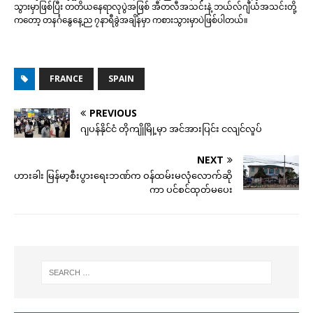
သွားမှာဖြစ်ပြီး တတိယနေရာလုပွဲအဖြစ် အီတလီအသင်းနဲ့ ဘယ်လ်ဂျီယံအသင်းတို့
ကတော့ တနင်္ဂနွေနေ့ည ၇နာရီခွဲအချိန်မှာ ကစားသွားမှာပဲဖြစ်ပါတယ်။
FRANCE
SPAIN
PREVIOUS
ဂျပန်နိုင်ငံ တိုကျိုမြို့မှာ အင်အားပြင်း ငလျင်လှုပ်
NEXT
ဟားခါး မြန်မာ့စီးပွားရေးဘဏ်က ဝန်ထမ်းမလုံလောက်ဆို
ကာ ပင်စင်ထုတ်မပေး