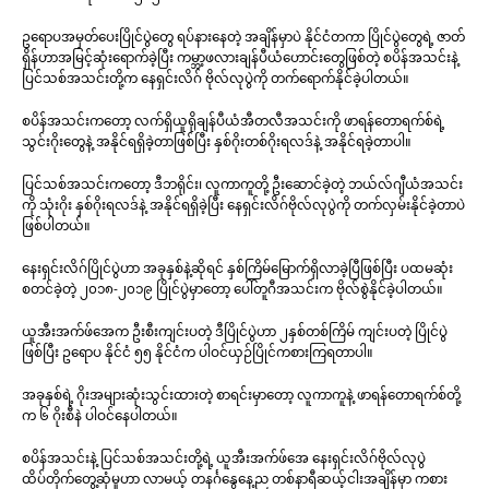
ဥရောပအမှတ်ပေးပြိုင်ပွဲတွေ ရပ်နားနေတဲ့ အချိန်မှာပဲ နိုင်ငံတကာ ပြိုင်ပွဲတွေရဲ့ ဇာတ်
ရှိန်ဟာအမြင့်ဆုံးရောက်ခဲ့ပြီး ကမ္ဘာ့ဖလားချန်ပီယံဟောင်းတွေဖြစ်တဲ့ စပိန်အသင်းနဲ့
ပြင်သစ်အသင်းတို့က နေရှင်းလိဂ် ဗိုလ်လုပွဲကို တက်ရောက်နိုင်ခဲ့ပါတယ်။
စပိန်အသင်းကတော့ လက်ရှိယူရိုချန်ပီယံအီတလီအသင်းကို ဖာရန်တောရက်စ်ရဲ့
သွင်းဂိုးတွေနဲ့ အနိုင်ရရှိခဲ့တာဖြစ်ပြီး နှစ်ဂိုးတစ်ဂိုးရလဒ်နဲ့ အနိုင်ရခဲ့တာပါ။
ပြင်သစ်အသင်းကတော့ ဒီဘရိုင်း၊ လူကာကူတို့ ဦးဆောင်ခဲ့တဲ့ ဘယ်လ်ဂျီယံအသင်း
ကို သုံးဂိုး နှစ်ဂိုးရလဒ်နဲ့ အနိုင်ရရှိခဲ့ပြီး နေရှင်းလိဂ်ဗိုလ်လုပွဲကို တက်လှမ်းနိုင်ခဲ့တာပဲ
ဖြစ်ပါတယ်။
နေးရှင်းလိဂ်ပြိုင်ပွဲဟာ အခုနှစ်နဲ့ဆိုရင် နှစ်ကြိမ်မြောက်ရှိလာခဲ့ပြီဖြစ်ပြီး ပထမဆုံး
စတင်ခဲ့တဲ့ ၂၀၁၈-၂၀၁၉ ပြိုင်ပွဲမှာတော့ ပေါ်တူဂီအသင်းက ဗိုလ်စွဲနိုင်ခဲ့ပါတယ်။
ယူအီးအက်ဖ်အေက ဦးစီးကျင်းပတဲ့ ဒီပြိုင်ပွဲဟာ ၂နှစ်တစ်ကြိမ် ကျင်းပတဲ့ ပြိုင်ပွဲ
ဖြစ်ပြီး ဥရောပ နိုင်ငံ ၅၅ နိုင်ငံက ပါဝင်ယှဉ်ပြိုင်ကစားကြရတာပါ။
အခုနှစ်ရဲ့ ဂိုးအများဆုံးသွင်းထားတဲ့ စာရင်းမှာတော့ လူကာကူနဲ့ ဖာရန်တောရက်စ်တို့
က ၆ ဂိုးစီနဲ ပါဝင်နေပါတယ်။
စပိန်အသင်းနဲ့ ပြင်သစ်အသင်းတို့ရဲ့ ယူအီးအက်ဖ်အေ နေးရှင်းလိဂ်ဗိုလ်လုပွဲ
ထိပ်တိုက်တွေ့ဆုံမှုဟာ လာမယ့် တနင်္ဂနွေနေ့ည တစ်နာရီဆယ့်ငါးအချိန်မှာ ကစား