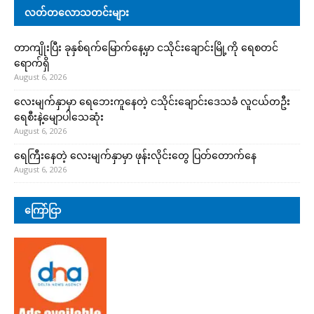
လတ်တလောသတင်းများ
တာကျိုးပြီး ခုနှစ်ရက်မြောက်နေ့မှာ ငသိုင်းချောင်းမြို့ကို ရေစတင်
ရောက်ရှိ
August 6, 2026
လေးမျက်နှာမှာ ရေဘေးကူနေတဲ့ ငသိုင်းချောင်းဒေသခံ လူငယ်တဦး
ရေစီးနဲ့မျောပါသေဆုံး
August 6, 2026
ရေကြီးနေတဲ့ လေးမျက်နှာမှာ ဖုန်းလိုင်းတွေ ပြတ်တောက်နေ
August 6, 2026
ကြော်ငြာ