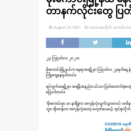
တာနက်လိုင်းတွေ ပြ
August 23, 2021
ဒေသအလိုက် သတင်းကဏ
၂၃၊ ဩဂုတ်လ၊ ၂၀၂၁။
မိုးကောင်းမြို့နယ်က နေရာအချို့မှာ ဩဂုတ်လ ၂၃ရက်နေ့ န
ကြုံတွေ့နေရပါတယ်။
ရပ်ကွက်အချို့မှာ အချိန်အနည်းငယ်သာ ပြတ်တောက်ခဲ့ပေ
ပြောပါတယ်။
“မိုးကောင်းမှာ ၁၀ နာရီခွဲက အကုန်လုံးပျက်သွားတယ် ၁၀
ဘူး၊ အိုးတန်းက အကုန်လုံးတော့ မဟုတ်ပေမယ့် အုပ်စုလိုက်