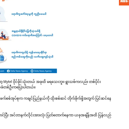
 Mytel ဝိုင်ဖိုင်သုံးတယ် အခုထိ မရသေးဘူး၊ ရွာသစ်ကလည်း တစ်ပိုင်း
ေသခံတစ်ဦးကပြောပါတယ်။
စ်အုပ်စုက ကချင်ပြည်နယ်ကို ထိုးစစ်ဆင် တိုက်ခိုက်ဖို့အတွက် ပြင်ဆင်နေ
တင်ပြီး အင်တာနက်လိုင်းအားလုံး ပြတ်တောက်နေကာ ယခုအချိန်အထိ ပြန်လည်