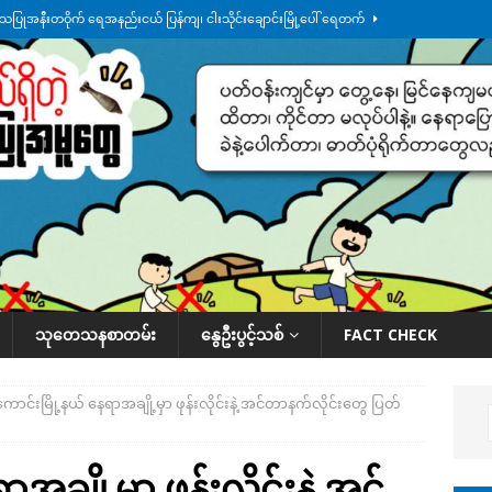
်သပြုအနီးတဝိုက် ရေအနည်းငယ် ပြန်ကျ၊ ငါးသိုင်းချောင်းမြို့ပေါ် ရေတက်
်း ထူးကဲဒီရေ အ​မြင့် ၂၁ ပေကျော်အထိ တက်မယ်လို့ သတိပေး
ဒေသအလိုက်
က်လာတဲ့ ဦးမင်အောင်လှိုင်ကို ထိုင်းလွှတ်တော်အမတ် အော်ဟစ်ဆန္ဒပြ
်ရက်မြောက်နေ့မှာ ငသိုင်းချောင်းမြို့ကို ရေစတင်ရောက်ရှိ
ဒေသအလိုက် သတင်း
ု ဥပဒေ ပိုမိုတင်းကြပ်သွားမယ်လို့ ထိုင်းဝန်ကြီး ကတိပြု
နိုင်ငံတကာရေးရာ
သုတေသနစာတမ်း
နွေဦးပွင့်သစ်
FACT CHECK
းကောင်းမြို့နယ် နေရာအချို့မှာ ဖုန်းလိုင်းနဲ့ အင်တာနက်လိုင်းတွေ ပြတ်
အချို့မှာ ဖုန်းလိုင်းနဲ့ အင်