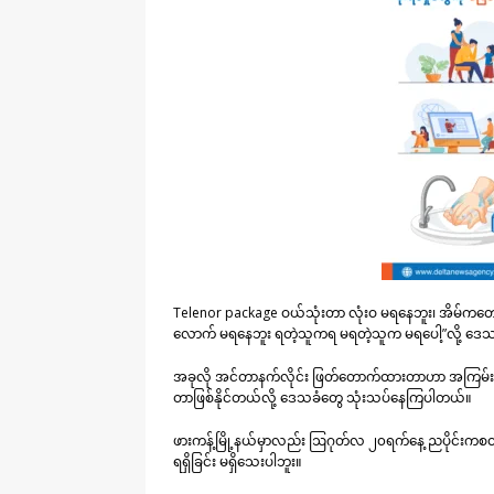
Telenor package ဝယ်သုံးတာ လုံးဝ မရနေဘူး၊ အိမ်ကတော့
လောက် မရနေဘူး ရတဲ့သူကရ မရတဲ့သူက မရပေါ့”လို့ ဒ
အခုလို အင်တာနက်လိုင်း ဖြတ်တောက်ထားတာဟာ အကြမ်းဖက်စ
တာဖြစ်နိုင်တယ်လို့ ဒေသခံတွေ သုံးသပ်နေကြပါတယ်။
ဖားကန့်မြို့နယ်မှာလည်း ဩဂုတ်လ ၂၀ရက်နေ့ ညပိုင်းကစ
ရရှိခြင်း မရှိသေးပါဘူး။