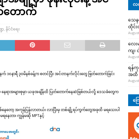
လတ
တ်တောက်
သေနတ်
ထိုင်
္ဍ
,
နိုင်ငံရေး
August
လေးမျ
ကျ၊ င
August
ရန်ကု
ံနက် ၁၀နာရီ ၃၀မိနစ်ခန့်က စတင်ပြီး အင်တာနက်လိုင်းတွေ ဖြတ်တောက်ခြင်း
အထိ 
August
မဲ့ နေရာအများစုမှာ ယခုအချိန်ထိ ပြတ်တောက်နေဆဲဖြစ်တယ်လို့ ဒေသခံတွေက
ကြေ
မိနစ်နေတော့ အကုန်ပြန်လာတယ်၊ လာပြီးမှ တစ်ချို့ရပ်ကွက်တွေအခုထိ မရသေးပါ
 မရနေတာ၊ ကျွန်မဆို MPTနှင့်