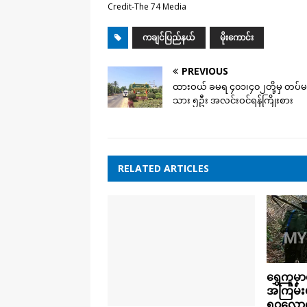
Credit-The 74 Media
ကချင်ပြည်နယ်
မိုးကောင်း
PREVIOUS
ထားဝယ် ခမရ ၄၀၁၊၄၀၂တို့မှ တပ်
သား ၅ဦး အလင်းဝင်ရန်ကြိုးစား
RELATED ARTICLES
ရွှေကူမှာ
အကြမ်း
၅၀လောက