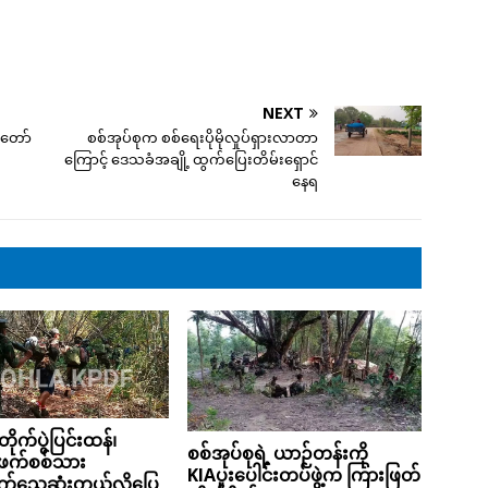
NEXT
မတော်
စစ်အုပ်စုက စစ်ရေးပိုမိုလှုပ်ရှားလာတာ
ကြောင့် ဒေသခံအချို့ ထွက်ပြေးတိမ်းရှောင်
နေရ
တိုက်ပွဲပြင်းထန်၊
စစ်အုပ်စုရဲ့ ယာဉ်တန်းကို
ဖက်စစ်သား
KIAပူးပေါင်းတပ်ဖွဲ့က ကြားဖြတ်
်သေဆုံးတယ်လို့ပြေ