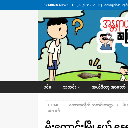
[ August 7, 2026 ]
လေးမျက်နှာ၊ အိုင
BRAKING NEWS
ဒေသအလိုက် သတင်းကဏ္ဍ
[ August 7, 2026 ]
ရန်ကုန်မြစ်အတွင
သတင်းကဏ္ဍ
[ August 7, 2026 ]
လွှတ်တော်ကို ရော
UNCATEGORIZED
[ August 6, 2026 ]
တာကျိုးပြီး ခုနှစ
ကဏ္ဍ
[ August 8, 2026 ]
သေနတ်ကိုင်ဆောင်မှ
ပင်မ
သတင်း
အယ်ဒီတာ့ အာဘော်
HOME
ဒေသအလိုက် သတင်းကဏ္ဍ
မို
တောက်
မိုးကောင်းမြို့နယ် နေရာ