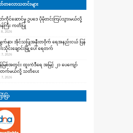
်တလောသတင်းများ
ကိုင်ဆောင်မှု ဥပဒေ ပိုမိုတင်းကြပ်သွားမယ်လို့
းဝန်ကြီး ကတိပြု
 8, 2026
က်နှာ၊ အိုင်သပြုအနီးတဝိုက် ရေအနည်းငယ် ပြန်
ါးသိုင်းချောင်းမြို့ပေါ် ရေတက်
 7, 2026
န်မြစ်အတွင်း ထူးကဲဒီရေ အ​မြင့် ၂၁ ပေကျော်
တက်မယ်လို့ သတိပေး
 7, 2026
ာ်ငြာ