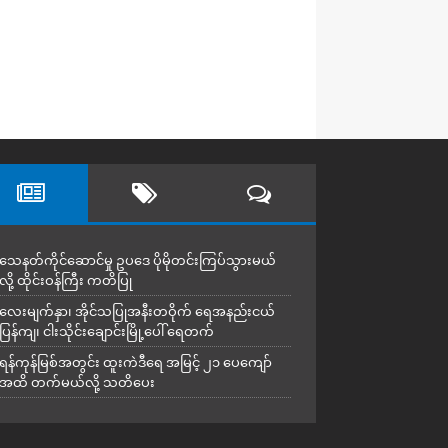
သေနတ်ကိုင်ဆောင်မှု ဥပဒေ ပိုမိုတင်းကြပ်သွားမယ်
လို့ ထိုင်းဝန်ကြီး ကတိပြု
လေးမျက်နှာ၊ အိုင်သပြုအနီးတဝိုက် ရေအနည်းငယ်
ပြန်ကျ၊ ငါးသိုင်းချောင်းမြို့ပေါ် ရေတက်
ရန်ကုန်မြစ်အတွင်း ထူးကဲဒီရေ အ​မြင့် ၂၁ ပေကျော်
အထိ တက်မယ်လို့ သတိပေး