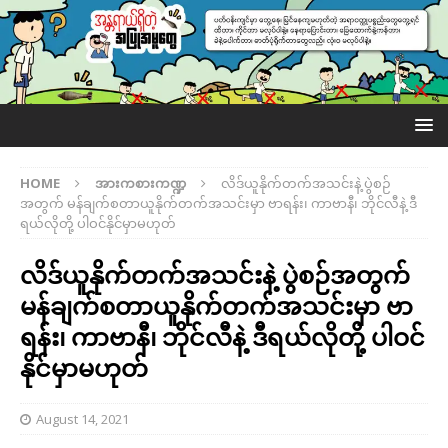
HOME
အားကစားကဏ္ဍ
လိဒ်ယူနိုက်တက်အသင်းနဲ့ ပွဲစဉ်
အတွက် မန်ချက်စတာယူနိုက်တက်အသင်းမှာ ဗာရန်း၊ ကာဗာနီ၊ ဘိုင်လီနဲ့ ဒီ
ရယ်လိုတို့ ပါဝင်နိုင်မှာမဟုတ်
လိဒ်ယူနိုက်တက်အသင်းနဲ့ ပွဲစဉ်အတွက်
မန်ချက်စတာယူနိုက်တက်အသင်းမှာ ဗာ
ရန်း၊ ကာဗာနီ၊ ဘိုင်လီနဲ့ ဒီရယ်လိုတို့ ပါဝင်
နိုင်မှာမဟုတ်
August 14, 2021