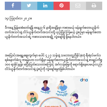
၁၄၊ ဩဂုတ်လ၊ ၂၀၂၁။
ဒီကနေ့ မြန်မာစံတော်ချိန် စနေည ၆ နာရီအချိန်မှာ ကစားမယ့် မန်ချက်စတာယူနိုက်
တက်အသင်းနဲ့ လိဒ်ယူနိုက်တက်အသင်းတို့ ယှဉ်ပြိုင်ကြမယ့် ပွဲစဉ်မှာ မန်ချက်စတာ
ယူနိုက်တက်အသင်းရဲ့ ကစားသမားအချို့ လွဲချော်ဖို့ ရှိနေပါတယ်။
အပြောင်းအရွှေ့ဈေးကွက်မှာ ပေါင် ၄၂.၇ သန်းနဲ့ သဘောတူညီနိုင်ခဲ့တဲ့ ရီးရဲလ်မက်ဒ
ရစ်နောက်ခံလူ ဗာရန်းဟာ လက်ရှိမှာ မန်ချက်စတာယူနိုက်တက်အသင်းနဲ့ စာချုပ်ကိစ္စ
၁၀၀ ရာခိုင်နှုန်း မပြီးပြတ်သေးတာကြောင့် အင်္ဂလန်မြေကို ရောက်ရှိနေပေမယ့်လည်း
လိဒ်ယူနိုက်တက်အသင်းနဲ့ ပွဲစဉ်ကို လွဲချော်ရမှာဖြစ်ပါတယ်။