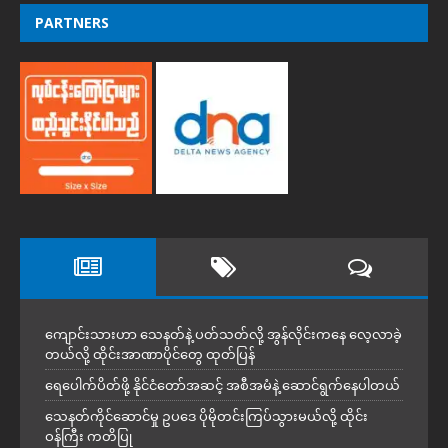
PARTNERS
ကျောင်းသားဟာ သေနတ်နဲ့ ပတ်သတ်လို့ အွန်လိုင်းကနေ လေ့လာခဲ့
တယ်လို့ ထိုင်းအာဏာပိုင်တွေ ထုတ်ပြန်
ရေပေါက်ပိတ်ဖို့ နိုင်ငံတော်အဆင့် အစီအမံနဲ့ ဆောင်ရွက်နေပါတယ်
သေနတ်ကိုင်ဆောင်မှု ဥပဒေ ပိုမိုတင်းကြပ်သွားမယ်လို့ ထိုင်း
ဝန်ကြီး ကတိပြု