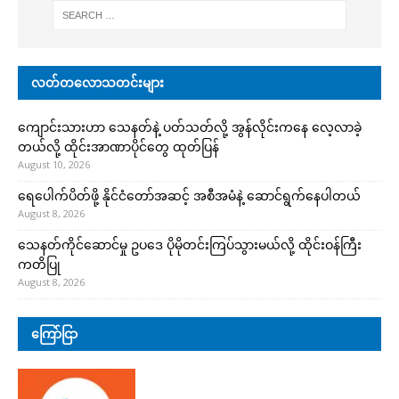
လတ်တလောသတင်းများ
ကျောင်းသားဟာ သေနတ်နဲ့ ပတ်သတ်လို့ အွန်လိုင်းကနေ လေ့လာခဲ့
တယ်လို့ ထိုင်းအာဏာပိုင်တွေ ထုတ်ပြန်
August 10, 2026
ရေပေါက်ပိတ်ဖို့ နိုင်ငံတော်အဆင့် အစီအမံနဲ့ ဆောင်ရွက်နေပါတယ်
August 8, 2026
သေနတ်ကိုင်ဆောင်မှု ဥပဒေ ပိုမိုတင်းကြပ်သွားမယ်လို့ ထိုင်းဝန်ကြီး
ကတိပြု
August 8, 2026
ကြော်ငြာ