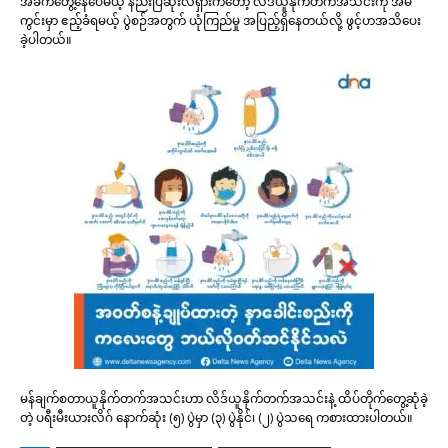
အခက်တွေ့နေပေမယ့် နည်းပြဆိုးလ်ရှားကတော့ လိဒ်ယူနိုက်တက်အသင်းကို အိမ်
ကွင်းမှာ ဧည့်ခံရမယ့် ပွဲစဉ်အတွက် ယုံကြည်မှု အပြည့်ရှိနေတယ်လို့ ဖွင့်ဟအသိပေး
ခဲ့ပါတယ်။
မန်ချက်စတာယူနိုက်တက်အသင်းဟာ လိဒ်ယူနိုက်တက်အသင်းနဲ့ ထိပ်တိုက်တွေ့ဆုံခဲ့
တဲ့ ပရီးမီးယားလိဂ် နောက်ဆုံး (၅) ပွဲမှာ (၃) ပွဲနိုင်၊ (၂) ပွဲသရေ ကစားထားပါတယ်။