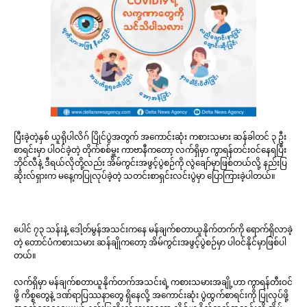
ပြီးခဲ့တဲ့နှစ် ယူရိုပါလိဂ် ပြိုင်ပွဲအတွက် အကောင်းဆုံး ကစားသမား ဆန်ခါတင် ၃ ဦး
စာရင်းမှာ ပါဝင်ခဲ့တဲ့ တိုက်စစ်မှူး ကာဗာနီကတော့ လက်ရှိမှာ ကွာရန်တင်းဝင်နေရပြီး
ဘိုင်လီနဲ့ ဒီရယ်လိုတို့လည်း အိမ်ကွင်းအဖွင့်ပွဲစဉ်ကို လွဲချော်မှာဖြစ်တယ်လို့ နည်းပြ
ဆိုးလ်ရှားက မနေ့ကပြုလုပ်ခဲ့တဲ့ သတင်းစာရှင်းလင်းပွဲမှာ ပြောကြားခဲ့ပါတယ်။
ပေါင် ၇၃ သန်းနဲ့ ဒေါ့တ်မွန်အသင်းကနေ မန်ချက်စတာယူနိုက်တက်ကို ရောက်ရှိလာခဲ့
တဲ့ တောင်ပံကစားသမား ဆန်ချိုကတော့ အိမ်ကွင်းအဖွင့်ပွဲစဉ်မှာ ပါဝင်နိုင်မှာဖြစ်ပါ
တယ်။
လက်ရှိမှာ မန်ချက်စတာယူနိုက်တက်အသင်းရဲ့ ကစားသမားအချို့ဟာ ကွာရန်တီးဝင်
ဖို့ ကိစ္စတွေနဲ့ ဒဏ်ရာပြဿနာတွေ ရှိနေလို့ အကောင်းဆုံး ပွဲထွက်စာရင်းကို ပြုလုပ်ဖို့