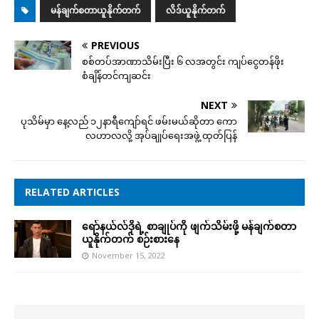
မန်ချက်စတာယူနိုက်တက်
လိဒ်ယူနိုက်တက်
PREVIOUS
စစ်တပ်အာဏာသိမ်းပြီး ၆ လအတွင်း ကျပ်ငွေတန်ဖိုး
စံချိန်တင်ကျဆင်း
NEXT
ပုသိမ်မှာ နေ့လည် ၁၂နာရီကျော်ရင် ဖမ်းမယ်ဆိုတာ ကော
လဟာလလို့ အုပ်ချုပ်ရေးအဖွဲ့ ထုတ်ပြန်
RELATED ARTICLES
ရော်နယ်လ်ဒိုရဲ့ စာချုပ်ကို ဖျက်သိမ်းဖို့ မန်ချက်စတာ
ယူနိုက်တက် စဉ်းစားနေ
November 15, 2022