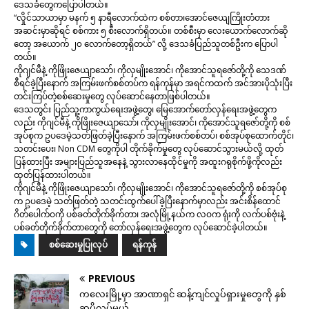
ဒေသခံတွေကပြောပါတယ်။
“လှိုင်သာယာမှာ မနက် ၅ နာရီလောက်ထဲက စစ်တာ၊အောင်ဇေယျကြိုးတံတား
အဆင်းမှာဆိုရင် စစ်ကား ၅ စီးလောက်ရှိတယ်။ တစ်စီးမှာ လေးယောက်လောက်ဆို
တော့ အယောက် ၂၀ လောက်တော့ရှိတယ်” လို့ ဒေသခံပြည်သူတစ်ဦးက ပြောပါ
တယ်။
ကိုဂျင်မီနဲ့ ကိုဖြိုးဇေယျာသော်၊ ကိုလှမျိုးအောင်၊ ကိုအောင်သူရဇော်တို့ကို သေဒဏ်
စီရင်ခဲ့ပြီးနောက် အကြမ်းဖက်စစ်တပ်က ရန်ကုန်မှာ အရင်ကထက် အင်အားပိုသုံးပြီး
တင်းကြပ်တဲ့စစ်ဆေးမှုတွေ လုပ်ဆောင်နေတာဖြစ်ပါတယ်။
ဒေသတွင်း ပြည်သူ့ကာကွယ်ရေးအဖွဲ့တွေ၊ မြေအောက်တော်လှန်ရေးအဖွဲ့တွေက
လည်း ကိုဂျင်မီနဲ့ ကိုဖြိုးဇေယျာသော်၊ ကိုလှမျိုးအောင်၊ ကိုအောင်သူရဇော်တို့ကို စစ်
အုပ်စုက ဥပဒေမဲ့သတ်ဖြတ်ခဲ့ပြီးနောက် အကြမ်းဖက်စစ်တပ်၊ စစ်အုပ်စုထောက်တိုင်၊
သတင်းပေး၊ Non CDM တွေကိုပါ တိုက်ခိုက်မှုတွေ လုပ်ဆောင်သွားမယ်လို့ ထုတ်
ပြန်ထားပြီး အများပြည်သူအနေနဲ့ သွားလာနေထိုင်မှုကို အထူးဂရုစိုက်ဖို့ကိုလည်း
ထုတ်ပြန်ထားပါတယ်။
ကိုဂျင်မီနဲ့ ကိုဖြိုးဇေယျာသော်၊ ကိုလှမျိုးအောင်၊ ကိုအောင်သူရဇော်တို့ကို စစ်အုပ်စု
က ဥပဒေမဲ့ သတ်ဖြတ်တဲ့ သတင်းထွက်ပေါ်ခဲ့ပြီးနောက်မှာလည်း အင်းစိန်ထောင်
ဂိတ်ပေါက်ဝကို ပစ်ခတ်တိုက်ခိုက်တာ၊ အလုံမြို့နယ်က လဝက ရုံးကို လက်ပစ်ဗုံးနဲ့
ပစ်ခတ်တိုက်ခိုက်တာတွေကို တော်လှန်ရေးအဖွဲ့တွေက လုပ်ဆောင်ခဲ့ပါတယ်။
စစ်ဆေးမှုပြုလုပ်
ရန်ကုန်
PREVIOUS
ကလေးမြို့မှာ အာဏာရှင် ဆန့်ကျင်လှုပ်ရှားမှုတွေကို နှစ်
ဆပိုလုပ်မယ်