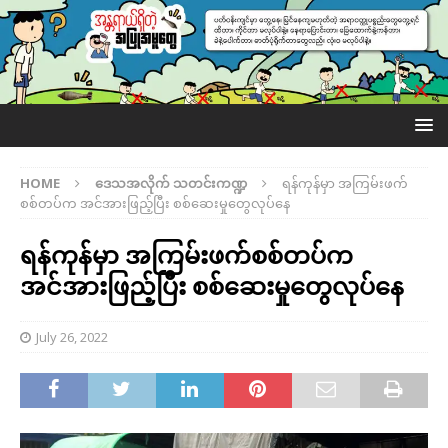
HOME
ဒေသအလိုက် သတင်းကဏ္ဍ
ရန်ကုန်မှာ အကြမ်းဖက်
စစ်တပ်က အင်အားဖြည့်ပြီး စစ်ဆေးမှုတွေလုပ်နေ
ရန်ကုန်မှာ အကြမ်းဖက်စစ်တပ်က
အင်အားဖြည့်ပြီး စစ်ဆေးမှုတွေလုပ်နေ
July 26, 2022