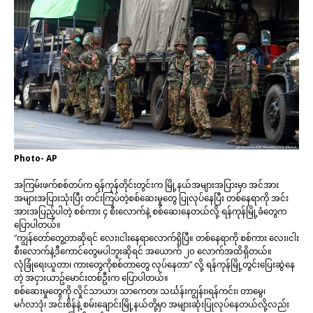
Photo- AP
အကြမ်းဖက်စစ်တပ်က ရန်ကုန်တိုင်းတွင်းက မြို့နယ်အများအပြားမှာ အင်အား
အများအပြားသုံးပြီး တင်းကြပ်တဲ့စစ်ဆေးမှုတွေ ပြုလုပ်နေပြီး တစ်နေရာကို အင်း
အားအပြည့်ပါတဲ့ စစ်ကား ၄ စီးလောက်နဲ့ စစ်ဆေးနေတယ်လို့ ရန်ကုန်မြို့ခံတွေက
ပြောပါတယ်။
“ကျွန်တော်တွေ့တာဆိုရင် လေး၊ငါးနေရာလောက်ရှိပြီ။ တစ်နေရာကို စစ်ကား လေး၊ငါး
စီးလောက်နဲ့ဒီကောင်တွေမပါဘူးဆိုရင် အယောက် ၂၀ လောက်အထိရှိတယ်။
လုံခြုံရေးယူတာ၊ ကားတွေကိုစစ်တာတွေ လုပ်နေတာ” လို့ ရန်ကုန်မြို့တွင်းပြေးဆွဲနေ
တဲ့ အငှားယာဥ်မောင်းတစ်ဦးက ပြောပါတယ်။
စစ်ဆေးမှုတွေကို လှိုင်သာယာ၊ သာကေတ၊ သင်္ဃန်းကျွန်း၊ရန်ကင်း၊ တာမွေ၊
မင်္ဂလာဒုံ၊ အင်းစိန်နဲ့ စမ်းချောင်းမြို့နယ်တို့မှာ အများဆုံးပြုလုပ်နေတယ်လို့လည်း