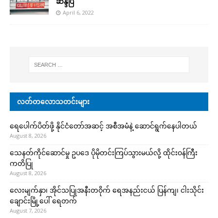
ဆန္ဒပြ
April 6, 2022
လတ်တလောသတင်းများ
ရေပေါက်ပိတ်ဖို့ နိုင်ငံတော်အဆင့် အစီအမံနဲ့ ဆောင်ရွက်နေပါတယ်
August 8, 2026
သေနတ်ကိုင်ဆောင်မှု ဥပဒေ ပိုမိုတင်းကြပ်သွားမယ်လို့ ထိုင်းဝန်ကြီး
ကတိပြု
August 8, 2026
လေးမျက်နှာ၊ အိုင်သပြုအနီးတဝိုက် ရေအနည်းငယ် ပြန်ကျ၊ ငါးသိုင်း
ချောင်းမြို့ပေါ် ရေတက်
August 7, 2026