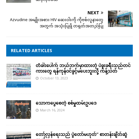
NEXT
Azvudine အမျိုးအစား HIV ဆေးဝါးကို ကိုဗစ်လူနာတွေ
အတွက် အသုံးပြုဖို့ တရုတ်အတည်ပြု
RELATED ARTICLES
တံခါးပေါက် ဘယ်ဘက်မှာထားတဲ့ ပဲခူးခရီးသည်တင်
ကားတွေ ရန်ကုန်ဝင်ခွင့်မပေးဘူးလို့ ကန့်သတ်
October 13, 2023
သောကပွေစေတဲ့ စစ်မှုထမ်းဥပဒေ
March 16, 2024
တော်လှန်ရေးသည် ပွဲတော်မဟုတ်” စာတန်းချိတ်ဆွဲ