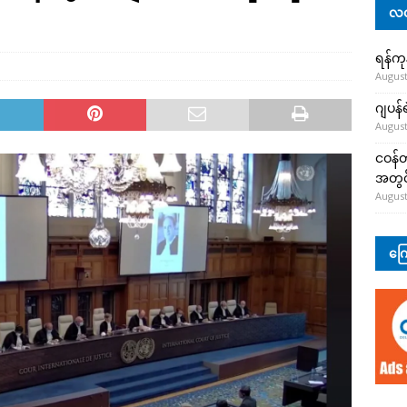
လတ
ရန်ကု
August
ဂျပန်
August
ငဝန်တ
အတွင်
August
ကြေ