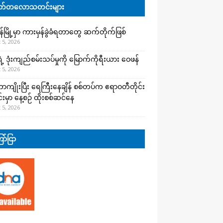
်တလောသတင်းများ
န်မြို့မှာ ကားမှန်ခွဲခံရတာတွေ ဆက်တိုက်ဖြစ်
 5, 2026
ရဲ့ ဒုံးကျည်စမ်းသပ်မှုကို မြောက်ကိုရီးယား ဝေဖန်
 5, 2026
ာကျိုးပြီး ရေကြီးနေချိန် စစ်တပ်က ဧရာဝတီတိုင်း
းမှာ နေ့စဉ် ထိုးစစ်ဆင်နေ
 5, 2026
ာ်ငြာ