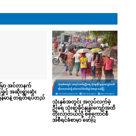
ါ်မှာ အင်တာနက်
ွင့် အဆိုးရွားဆုံး
ြန်မာနဲ့ တရုတ်ရပ်တည်
သုံးနှစ်အတွင်း အလုပ်လက်မဲ့
ဦးရေ သုံးရာခိုင်နှုန်းကျော်အထိ
တိုးလာတယ်လို့ စစ်ကောင်စီ
အစီရင်ခံစာမှာ ဖော်ပြ