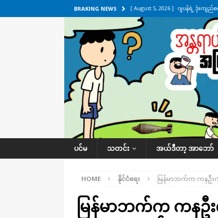
[ August 5, 2026 ]
ဂျပန်ရဲ့ ဒုံးကျည်
BRAKING NEWS
[ August 5, 2026 ]
ငဝန်တာကျိုးပြီး 
အလိုက် သတင်းကဏ္ဍ
[ August 4, 2026 ]
ရန်ကုန်-မန္တလေး
[ August 4, 2026 ]
ပုသိမ်-ကြံခင်း 
ကဏ္ဍ
[ August 5, 2026 ]
ရန်ကုန်မြို့မှာ က
ပင်မ
သတင်း
အယ်ဒီတာ့ အာဘော်
HOME
နိုင်ငံရေး
မြန်မာဘက်က ကနဦးကန်
မြန်မာဘက်က ကနဦးကန