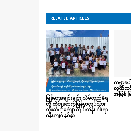
RELATED ARTICLES
ကမ္ဘာပေ
လွတ်လပ်ခ
အဖြစ် မ
မြန်မာအချင်းချင်း လိမ်လည်ခံရ
လို့ ထိုင်းရောက်မြန်မာလုပ်သား
သုံးဆယ်ကျော် ကျပ်သိန်း ငါးရာ
ဝန်းကျင် နစ်နာ