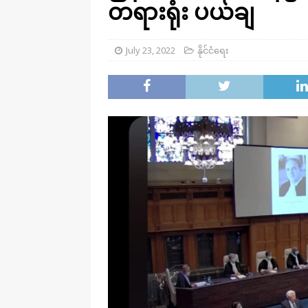
တရားရုံး ပယ်ချ
July 23, 2022
နိုင်ငံရေး