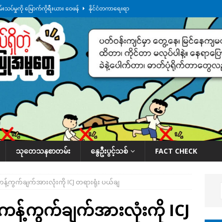
စမ်းသပ်မှုကို မြောက်ကိုရီးယား ဝေဖန်
နိုင်ငံတကာရေးရာ
ရေကြီးနေချိန် စစ်တပ်က ဧရာဝတီတိုင်းအတွင်းမှာ နေ့စဉ် ထိုးစစ်ဆင်နေ
ဒေသ
အမြန်လမ်းမှာ ကားတစီး မီးလောင်
ဒေသအလိုက် သတင်းကဏ္ဍ
ရထားလမ်းရေကျော်နေလို့ ရထားပြေးဆွဲတာ ရပ်နားထားပြီ
ဒေသအလိုက် သတင်း
ားမှန်ခွဲခံရတာတွေ ဆက်တိုက်ဖြစ်
ဒေသအလိုက် သတင်းကဏ္ဍ
သုတေသနစာတမ်း
နွေဦးပွင့်သစ်
FACT CHECK
့ကွက်ချက်အားလုံးကို ICJ တရားရုံး ပယ်ချ
့်ကွက်ချက်အားလုံးကို ICJ