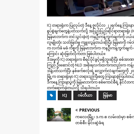
ICJ တရားရုံးက ပြုလုပ်တဲ့ ဒီနေ့ ဇူလိုင်လ ၂၂ရက်နေ့ ကြားနာပ
စွပ်စွဲချက်တွေနဲ့ပတ်သက်လို့ အပြည်ပြည်ဆိုင်ရာတရားရုံး (I
မြန်မာဘက်က တင်သွင်းခဲ့တဲ့ ကနဦးကန့်ကွက်ချက်ကို ပယ်ခ
လူမျိုးတုံး သတ်ဖြတ်မှု ကျူးလွန်တယ်ဆိုပြီး မြန်မာကို ဂမ်
က လက်ခံ မခံ ကိစ္စကို မြန်မာဘက်က ကနဦးကန့်ကွက်ချက် လ
ကြောင်း ဆုံးဖြတ်လိုက်တာ ဖြစ်ပါတယ်။
ဒီအမှုကို ICJ တရားရုံးက စီရင်ပိုင်ခွင့်မရှိဘူးဆိုပြီး စစ်အ
ကြည် ဦးဆောင်တဲ့ NLD အစိုးရလက်ထက်ကတည်းက ကန့်ကွ
ဒါနဲ့ပတ်သက်ပြီး နှစ်ဖက်စလုံးရဲ့ လျှောက်လဲချက်တွေက
မြို့က တရားရုံးမှာ ICJ တရားသူကြီးတွေ ကြားနာခဲ့ကြပါတယ
ဒီကနေ့ ကြားနာပွဲကို မြန်မာဘက်က စစ်ကောင်စီရဲ့ နိုင်ငံတကာ
တက်ရောက်ခဲ့တယ်လို့ သိရပါတယ်။
ICJ
ဂမ်ဘီယာ
မြန်မာ
PREVIOUS
ကလေးမြို့၊ ဒ.က.စ လမ်းထဲမှာ စစ်
တစ်စီး မိုင်းဆွဲခံရ