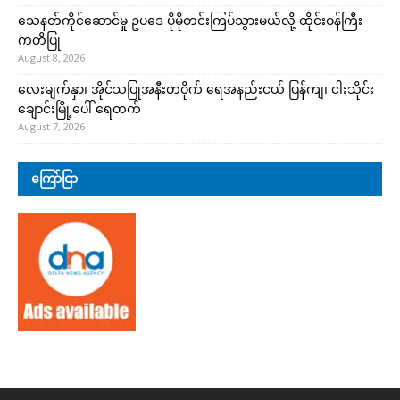
သေနတ်ကိုင်ဆောင်မှု ဥပဒေ ပိုမိုတင်းကြပ်သွားမယ်လို့ ထိုင်းဝန်ကြီး
ကတိပြု
August 8, 2026
လေးမျက်နှာ၊ အိုင်သပြုအနီးတဝိုက် ရေအနည်းငယ် ပြန်ကျ၊ ငါးသိုင်း
ချောင်းမြို့ပေါ် ရေတက်
August 7, 2026
ကြော်ငြာ