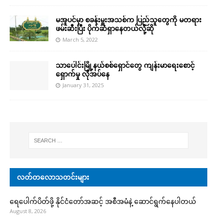
မအူပင်မှာ စခန်းမှူးအသစ်က ပြည်သူတွေကို မတရား
ဖမ်းဆီးပြီး ပိုက်ဆံရှာနေတယ်လို့ဆို
March 5, 2022
သာပေါင်းမြို့နယ်စစ်ရှောင်တွေ ကျန်းမာရေးစောင့်
ရှောက်မှု လိုအပ်နေ
January 31, 2025
လတ်တလောသတင်းများ
ရေပေါက်ပိတ်ဖို့ နိုင်ငံတော်အဆင့် အစီအမံနဲ့ ဆောင်ရွက်နေပါတယ်
August 8, 2026