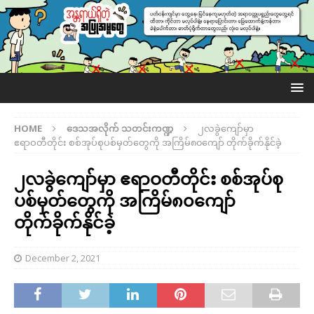
HOME
ဒေသအလိုက် သတင်းကဏ္ဍ
၂လခွဲကျော်မှာ
ဧရာဝတီတိုင်း စစ်အုပ်စုပစ်မှတ်တွေကို အကြိမ်၈၀ကျော် တိုက်ခိုက်နိုင်ခဲ့
၂လခွဲကျော်မှာ ဧရာဝတီတိုင်း စစ်အုပ်စု
ပစ်မှတ်တွေကို အကြိမ်၈၀ကျော်
တိုက်ခိုက်နိုင်ခဲ့
December 2, 2021