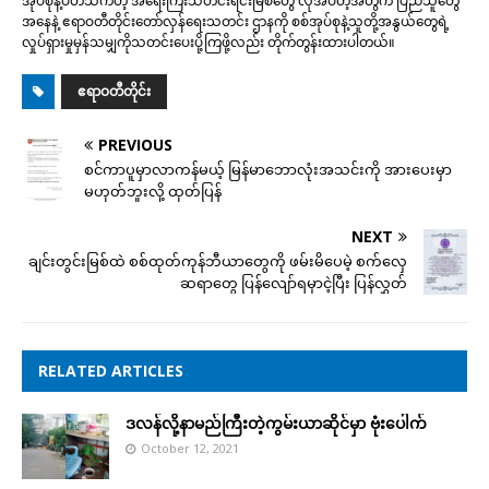
အုပ်စုနဲ့ပတ်သက်တဲ့ အရေးကြီးသတင်းရင်းမြစ်တွေ လိုအပ်တဲ့အတွက် ပြည်သူတွေ
အနေနဲ့ ဧရာဝတီတိုင်းတော်လှန်ရေးသတင်း ဌာနကို စစ်အုပ်စုနဲ့သူတို့အနွယ်တွေရဲ့
လှုပ်ရှားမှုမှန်သမျှကိုသတင်းပေးပို့ကြဖို့လည်း တိုက်တွန်းထားပါတယ်။
ဧရာဝတီတိုင်း
PREVIOUS
စင်ကာပူမှာလာကန်မယ့် မြန်မာဘောလုံးအသင်းကို အားပေးမှာ
မဟုတ်ဘူးလို့ ထုတ်ပြန်
NEXT
ချင်းတွင်းမြစ်ထဲ စစ်ထုတ်ကုန်ဘီယာတွေကို ဖမ်းမိပေမဲ့ စက်လှေ
ဆရာတွေ ပြန်လျော်ရမှာငဲ့ပြီး ပြန်လွှတ်
RELATED ARTICLES
ဒလန်လို့နာမည်ကြီးတဲ့ကွမ်းယာဆိုင်မှာ ဗုံးပေါက်
October 12, 2021