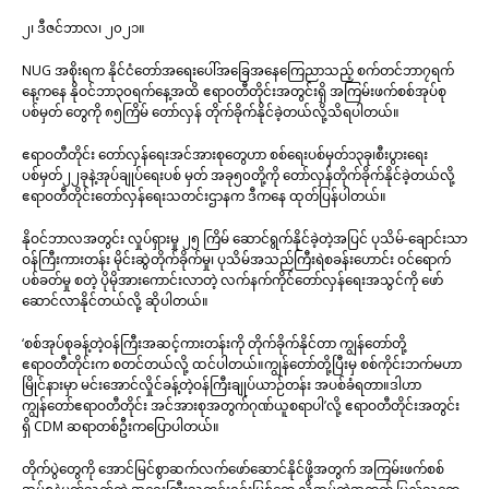
၂၊ ဒီဇင်ဘာလ၊ ၂၀၂၁။
NUG အစိုးရက နိုင်ငံတော်အရေးပေါ်အခြေအနေကြေညာသည့် စက်တင်ဘာ၇ရက်
နေ့ကနေ နိုဝင်ဘာ၃၀ရက်နေ့အထိ ဧရာဝတီတိုင်းအတွင်းရှိ အကြမ်းဖက်စစ်အုပ်စု
ပစ်မှတ် တွေကို ၈၅ကြိမ် တော်လှန် တိုက်ခိုက်နိုင်ခဲ့တယ်လို့သိရပါတယ်။
ဧရာဝတီတိုင်း တော်လှန်ရေးအင်အားစုတွေဟာ စစ်ရေးပစ်မှတ်၁၃ခု၊စီးပွားရေး
ပစ်မှတ်၂၂ခုနဲ့အုပ်ချုပ်ရေးပစ် မှတ် အခု၅၀တို့ကို တော်လှန်တိုက်ခိုက်နိုင်ခဲ့တယ်လို့
ဧရာဝတီတိုင်းတော်လှန်ရေးသတင်းဌာနက ဒီကနေ ထုတ်ပြန်ပါတယ်။
နိုဝင်ဘာလအတွင်း လှုပ်ရှားမှု ၂၅ ကြိမ် ဆောင်ရွက်နိုင်ခဲ့တဲ့အပြင် ပုသိမ်-ချောင်းသာ
ဝန်ကြီးကားတန်း မိုင်းဆွဲတိုက်ခိုက်မှု၊ ပုသိမ်အသည်ကြီးရဲစခန်းဟောင်း ဝင်ရောက်
ပစ်ခတ်မှု စတဲ့ ပိုမိုအားကောင်းလာတဲ့ လက်နက်ကိုင်တော်လှန်ရေးအသွင်ကို ဖော်
ဆောင်လာနိုင်တယ်လို့ ဆိုပါတယ်။
‘စစ်အုပ်စုခန့်တဲ့ဝန်ကြီးအဆင့်ကားတန်းကို တိုက်ခိုက်နိုင်တာ ကျွန်တော်တို့
ဧရာဝတီတိုင်းက စတင်တယ်လို့ ထင်ပါတယ်။ကျွန်တော်တို့ပြီးမှ စစ်ကိုင်းဘက်မဟာ
မြိုင်နားမှာ မင်းအောင်လှိုင်ခန့်တဲ့ဝန်ကြီးချုပ်ယာဉ်တန်း အပစ်ခံရတာ။ဒါဟာ
ကျွန်တော်ဧရာဝတီတိုင်း အင်အားစုအတွက်ဂုဏ်ယူစရာပါ’လို့ ဧရာဝတီတိုင်းအတွင်း
ရှိ CDM ဆရာတစ်ဦးကပြောပါတယ်။
တိုက်ပွဲတွေကို အောင်မြင်စွာဆက်လက်ဖော်ဆောင်နိုင်ဖို့အတွက် အကြမ်းဖက်စစ်