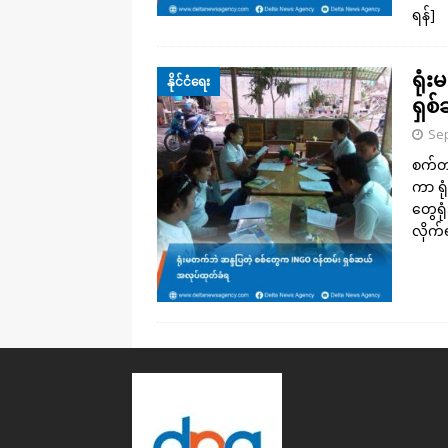
ရန်]
ရုံ
နိုင်ငံရေး
ရှစ
Sep
စက်တင
ကာ ရု
တွေရု
လိုက