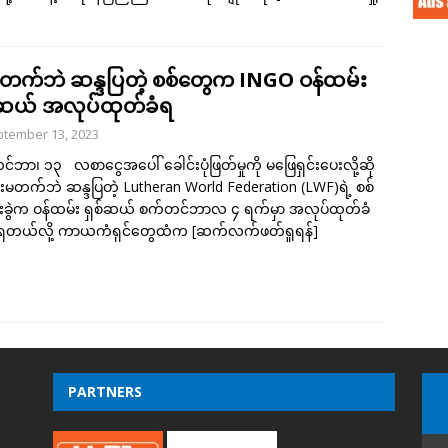
းမတက်ဘဲ ဆန္ဒပြတဲ့ စစ်တွေက INGO ဝန်ထမ်း
်ဆယ် အလုပ်ထုတ်ခံရ
tember 13, 2023
်ဘာ၊ ၁၃ လစာငွေအပေါ် ခေါင်းပုံဖြတ်မှုကို မဖြေရှင်းပေးလို့ဆို
ံးမတက်ဘဲ ဆန္ဒပြတဲ့ Lutheran World Federation (LWF)ရဲ့ စစ်
ံးခွဲက ဝန်ထမ်း ရှစ်ဆယ် စက်တင်ဘာလ ၄ ရက်မှာ အလုပ်ထုတ်ခံ
်ရတယ်လို့ ကာယကံရှင်တွေထံက
[ဆက်လက်ဖတ်ရှုရန်]
PARTNERS