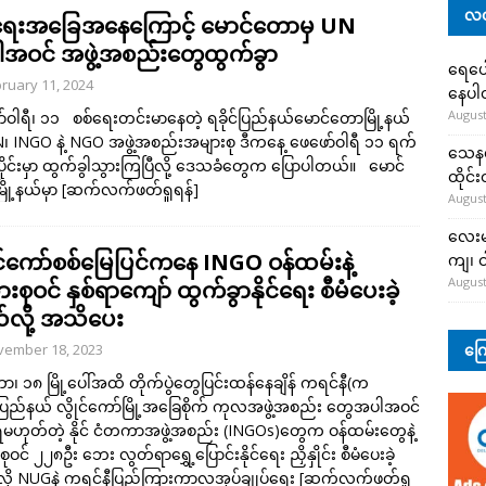
လတ
​​ရေးအခြေအနေကြောင့် မောင်တောမှ UN
အဝင် အဖွဲ့အစည်းတွေထွက်ခွာ
ရေပေါ
ruary 11, 2024
နေပ
August
်ဝါရီ၊ ၁၁ စစ်ရေးတင်းမာနေတဲ့ ရခိုင်ပြည်နယ်မောင်တောမြို့နယ်
N၊ INGO နဲ့ NGO အဖွဲ့အစည်းအများစု ဒီကနေ့ ဖေဖော်ဝါရီ ၁၁ ရက်
သေနတ်
ိုင်းမှာ ထွက်ခွါသွားကြပြီလို့ ဒေသခံတွေက ပြောပါတယ်။ မောင်
ထိုင်
ို့နယ်မှာ
[ဆက်လက်ဖတ်ရှုရန်]
August
လေးမျ
ုင်ကော်စစ်မြေပြင်ကနေ INGO ဝန်ထမ်းနဲ့
ကျ၊ င
August
းစုဝင် နှစ်ရာကျော် ထွက်ခွာနိုင်ရေး စီမံပေးခဲ့
လို့ အသိပေး
ကြေ
vember 18, 2023
်ဘာ၊ ၁၈ မြို့ပေါ်အထိ တိုက်ပွဲတွေပြင်းထန်နေချိန် ကရင်နီ(က
ြည်နယ် လွိုင်ကော်မြို့အခြေစိုက် ကုလအဖွဲ့အစည်း တွေအပါအဝင်
ရမဟုတ်တဲ့ နိုင် ငံတကာအဖွဲ့အစည်း (INGOs)တွေက ဝန်ထမ်းတွေနဲ့
ုဝင် ၂၂၈ဦး ဘေး လွတ်ရာရွှေ့ပြောင်းနိုင်ရေး ညှိနှိုင်း စီမံပေးခဲ့
ု့ NUGနဲ့ ကရင်နီပြည်ကြားကာလအုပ်ချုပ်ရေး
[ဆက်လက်ဖတ်ရှု