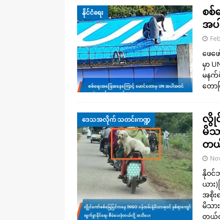
စစ်
နိုင်ငံရေး
အပါ
Feb
ဖေဖော
မှာ U
မနက်ပ
တောမြ
လွိ
ဒေသအလိုက် သတင်းကဏ္ဍ
မိသာ
တယ်
No
နိုဝင
ယား)ပ
အစိုး
မိသားစ
တယ်လိ