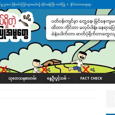
ု ဥပဒေ ပိုမိုတင်းကြပ်သွားမယ်လို့ ထိုင်းဝန်ကြီး ကတိပြု
နိုင်ငံတကာရေးရာ
်သပြုအနီးတဝိုက် ရေအနည်းငယ် ပြန်ကျ၊ ငါးသိုင်းချောင်းမြို့ပေါ် ရေတက်
်း ထူးကဲဒီရေ အ​မြင့် ၂၁ ပေကျော်အထိ တက်မယ်လို့ သတိပေး
ဒေသအလိုက်
က်လာတဲ့ ဦးမင်အောင်လှိုင်ကို ထိုင်းလွှတ်တော်အမတ် အော်ဟစ်ဆန္ဒပြ
နိုင်ငံတော်အဆင့် အစီအမံနဲ့ ဆောင်ရွက်နေပါတယ်
ဆောင်းပါး
သုတေသနစာတမ်း
နွေဦးပွင့်သစ်
FACT CHECK