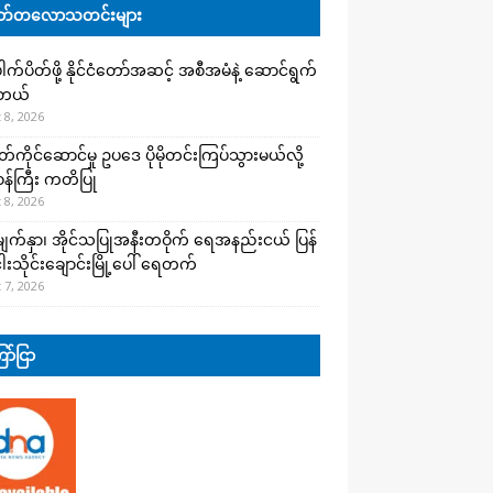
်တလောသတင်းများ
က်ပိတ်ဖို့ နိုင်ငံတော်အဆင့် အစီအမံနဲ့ ဆောင်ရွက်
ါတယ်
 8, 2026
ကိုင်ဆောင်မှု ဥပဒေ ပိုမိုတင်းကြပ်သွားမယ်လို့
းဝန်ကြီး ကတိပြု
 8, 2026
က်နှာ၊ အိုင်သပြုအနီးတဝိုက် ရေအနည်းငယ် ပြန်
ါးသိုင်းချောင်းမြို့ပေါ် ရေတက်
 7, 2026
ာ်ငြာ