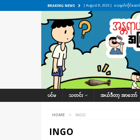
[ August 8, 2026 ]
သေနတ်ကိုင်ဆောင်မှ
BRAKING NEWS
[ August 7, 2026 ]
လေးမျက်နှာ၊ အိုင
ဒေသအလိုက် သတင်းကဏ္ဍ
[ August 7, 2026 ]
ရန်ကုန်မြစ်အတွင
သတင်းကဏ္ဍ
[ August 7, 2026 ]
လွှတ်တော်ကို ရော
UNCATEGORIZED
[ August 8, 2026 ]
ရေပေါက်ပိတ်ဖို့ 
ပင်မ
သတင်း
အယ်ဒီတာ့ အာဘော်
HOME
INGO
INGO