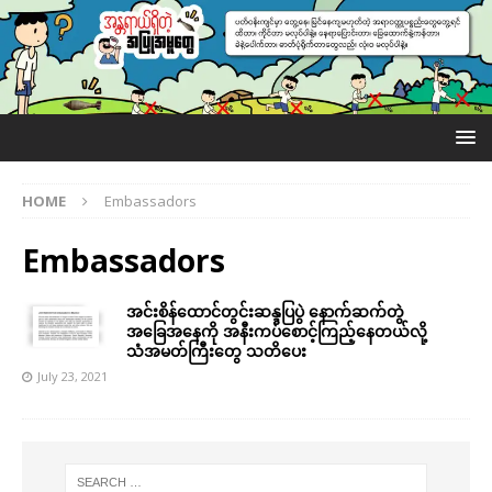
HOME
Embassadors
Embassadors
အင်းစိန်ထောင်တွင်းဆန္ဒပြပွဲ နောက်ဆက်တွဲ
အခြေအနေကို အနီးကပ်စောင့်ကြည့်နေတယ်လို့
သံအမတ်ကြီးတွေ သတိပေး
July 23, 2021