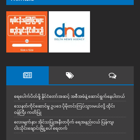
ရေပေါက်ပိတ်ဖို့ နိုင်ငံတော်အဆင့် အစီအမံနဲ့ ဆောင်ရွက်နေပါတယ်
သေနတ်ကိုင်ဆောင်မှု ဥပဒေ ပိုမိုတင်းကြပ်သွားမယ်လို့ ထိုင်း
ဝန်ကြီး ကတိပြု
လေးမျက်နှာ၊ အိုင်သပြုအနီးတဝိုက် ရေအနည်းငယ် ပြန်ကျ၊
ငါးသိုင်းချောင်းမြို့ပေါ် ရေတက်