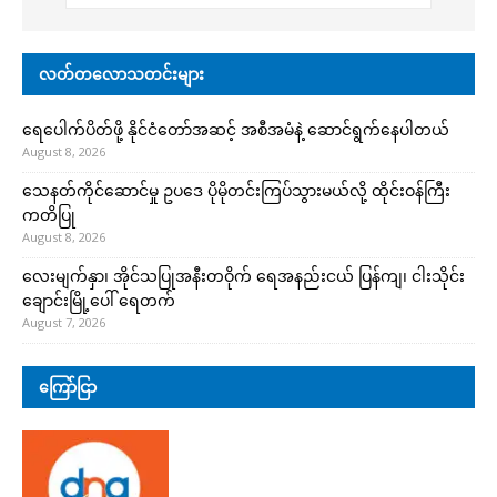
လတ်တလောသတင်းများ
ရေပေါက်ပိတ်ဖို့ နိုင်ငံတော်အဆင့် အစီအမံနဲ့ ဆောင်ရွက်နေပါတယ်
August 8, 2026
သေနတ်ကိုင်ဆောင်မှု ဥပဒေ ပိုမိုတင်းကြပ်သွားမယ်လို့ ထိုင်းဝန်ကြီး
ကတိပြု
August 8, 2026
လေးမျက်နှာ၊ အိုင်သပြုအနီးတဝိုက် ရေအနည်းငယ် ပြန်ကျ၊ ငါးသိုင်း
ချောင်းမြို့ပေါ် ရေတက်
August 7, 2026
ကြော်ငြာ