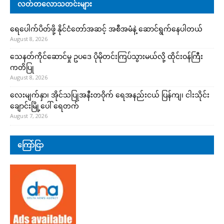
လတ်တလောသတင်းများ
ရေပေါက်ပိတ်ဖို့ နိုင်ငံတော်အဆင့် အစီအမံနဲ့ ဆောင်ရွက်နေပါတယ်
August 8, 2026
သေနတ်ကိုင်ဆောင်မှု ဥပဒေ ပိုမိုတင်းကြပ်သွားမယ်လို့ ထိုင်းဝန်ကြီး
ကတိပြု
August 8, 2026
လေးမျက်နှာ၊ အိုင်သပြုအနီးတဝိုက် ရေအနည်းငယ် ပြန်ကျ၊ ငါးသိုင်း
ချောင်းမြို့ပေါ် ရေတက်
August 7, 2026
ကြော်ငြာ