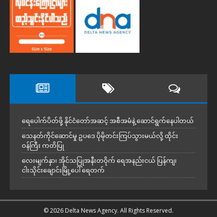
ရေပေါက်ပိတ်ဖို့ နိုင်ငံတော်အဆင့် အစီအမံနဲ့ ဆောင်ရွက်နေပါတယ်
သေနတ်ကိုင်ဆောင်မှု ဥပဒေ ပိုမိုတင်းကြပ်သွားမယ်လို့ ထိုင်း
ဝန်ကြီး ကတိပြု
လေးမျက်နှာ၊ အိုင်သပြုအနီးတဝိုက် ရေအနည်းငယ် ပြန်ကျ၊
ငါးသိုင်းချောင်းမြို့ပေါ် ရေတက်
© 2026 Delta News Agency. All Rights Reserved.