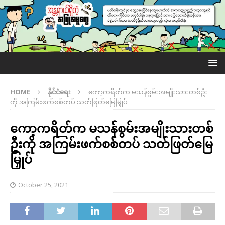
HOME
နိုင်ငံရေး
ကော့ကရိတ်က မသန်စွမ်းအမျိုးသားတစ်ဦး
ကို အကြမ်းဖက်စစ်တပ် သတ်ဖြတ်မြေမြှုပ်
ကော့ကရိတ်က မသန်စွမ်းအမျိုးသားတစ်
ဦးကို အကြမ်းဖက်စစ်တပ် သတ်ဖြတ်မြေ
မြှုပ်
October 25, 2021