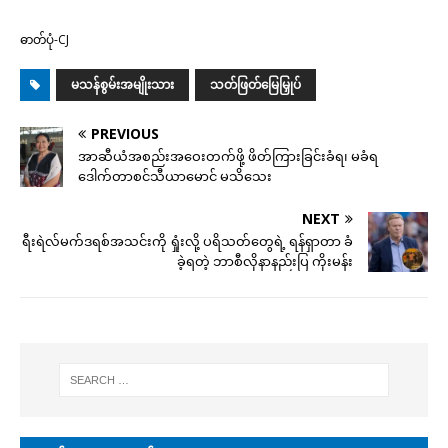
ဓာတ်ပုံ-CJ
မသန်စွမ်းအမျိုးသား
သတ်ဖြတ်မြေမြှုပ်
PREVIOUS
အာဆီယံအစည်းအဝေးတက်ဖို့ ဖိတ်ကြားခြင်းခံရ၊ မခံရ
ဒေါက်တာစင်သီယာမောင် မသိသေး
NEXT
ရီးရဲလ်မက်ဒရစ်အသင်းကို ရှုံးလို့ ပရိသတ်တွေရဲ့ ရန်ရှာတာ ခံ
ခဲ့ရတဲ့ ဘာစီလိုနာနည်းပြ ကိုးမန်း