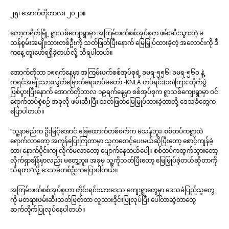
၂၅၊ အောက်တိုဘာလ၊ ၂၀၂၁။
ကော့ကရိတ်မြို့ ရွာသစ်ကျေးရွာမှာ အကြမ်းဖက်စစ်အုပ်စုက ဖမ်းဆီးသွားတဲ့ မ
သန်စွမ်းအမျိုးသားတစ်ဦးကို သတ်ဖြတ်ပြီးနောက် မြေမြှုပ်ထားခဲ့တဲ့ အလောင်းကို ဒီ
ကနေ့ တူးဖော်ရရှိခဲ့တယ်လို့ သိရပါတယ်။
အောက်တိုဘာ ၁၈ရက်နေ့မှာ အကြမ်းဖက်စစ်အုပ်စုရဲ့ ခမရ-၅၅၆၊ ခမရ-၅၆၀ နဲ့
ကရင်အမျိုးသားလွတ်မြောက်ရေးတပ်မတော် -KNLA တပ်ရင်း(၁၈)ကြား တိုက်ပွဲ
ဖြစ်ပွားပြီးနောက် အောက်တိုဘာလ ၁၉ရက်နေ့မှာ စစ်အုပ်စုက ရွာသစ်ကျေးရွာမှာ ဝင်
ရောက်တပ်စွဲစဉ် အခုလို ဖမ်းဆီးပြီး သတ်ဖြတ်မြေမြှုပ်ထားခဲ့တာလို့ ဒေသခံတွေက
ပြောပါတယ်။
“သူ့နာမည်က ဦးမြင့်အောင် ခြေထောက်တစ်ဖက်က မသန်ဘူး၊ စစ်တပ်ကရွာထဲ
ရောက်လာတော့ အကုန်ပြေးကြတာမှာ သူကစောင့်ပေးမယ်ဆိုပြီးတော့ စောင့်ကျန်ခဲ့
တာ၊ နောက်ပိုင်းကျ လိုက်မလာတော့ ပျောက်နေတယ်ပေါ့။ စစ်တပ်ကထွက်သွားတော့
လိုက်ရှာချိန်မှာလည်း မတွေ့ဘူး၊ အခုမှ သူ့ကိုသတ်ပြီးတော့ မြေမြှုပ်ခဲ့တယ်ဆိုတာကို
သိရတာ”လို့ ဒေသခံတစ်ဦးကပြောပါတယ်။
အကြမ်းဖက်စစ်အုပ်စုဟာ တိုင်းရင်းသားဒေသ ကျေးရွာတွေမှာ ဒေသခံပြည်သူတွေ
ကို မတရားဖမ်းဆီးသတ်ဖြတ်တာ လူသားဒိုင်းပြုလုပ်ပြီး ပေါ်တာဆွဲတာတွေ
ဆက်တိုက်ပြုလုပ်နေပါတယ်။