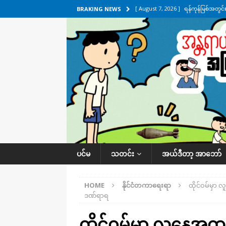
[ August 7, 2026 ]
ရန်ကုန်မြစ်အတွင
BRAKING NEWS
သတင်းကဏ္ဍ
[ August 7, 2026 ]
လွှတ်တော်ကို ရော
UNCATEGORIZED
[ August 6, 2026 ]
တာကျိုးပြီး ခုနှစ
ကဏ္ဍ
[ August 6, 2026 ]
လေးမျက်နှာမှာ ရ
အလိုက် သတင်းကဏ္ဍ
[ August 7, 2026 ]
လေးမျက်နှာ၊ အိုင
ပင်မ
သတင်း
အယ်ဒီတာ့ အာဘော်
ဒေသအလိုက် သတင်းကဏ္ဍ
HOME
နိုင်ငံတကာရေးရာ
ထိုင်ဝမ်မှာ လ
ဒဏ်ရာရ
ထိုင်ဝမ်မှာ လူနေအထပ်