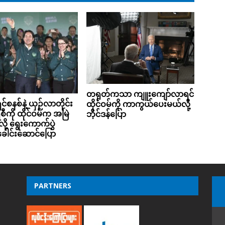
တရုတ်ကသာ ကျူးကျော်လာရင်
စနစ်နဲ့ ယှဉ်လာတိုင်း
ထိုင်ဝမ်ကို ကာကွယ်ပေးမယ်လို့
စီကို ထိုင်ဝမ်က အမြဲ
ဘိုင်ဒန်ပြော
ို့ ရွေးကောက်ပွဲ
ခေါင်းဆောင်ပြော
PARTNERS