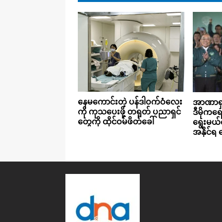
နေမကောင်းတဲ့ ပန်ဒါဝက်ဝံလေး
အာဏာရှင်
ကို ကုသပေးဖို့ တရုတ် ပညာရှင်
ဒီမိုကရေ
တွေကို ထိုင်ဝမ်ဖိတ်ခေါ်
ရွေးမယ်လ
အနိုင်ရ 