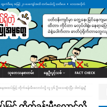
်း ထူးကဲဒီရေ အ​မြင့် ၂၁ ပေကျော်အထိ တက်မယ်လို့ သတိပေး
ဒေသအလိုက်
က်လာတဲ့ ဦးမင်အောင်လှိုင်ကို ထိုင်းလွှတ်တော်အမတ် အော်ဟစ်ဆန္ဒပြ
်ရက်မြောက်နေ့မှာ ငသိုင်းချောင်းမြို့ကို ရေစတင်ရောက်ရှိ
ဒေသအလိုက် သတင်း
ေဘေးကူနေတဲ့ ငသိုင်းချောင်းဒေသခံ လူငယ်တဦး ရေစီးနဲ့မျောပါသေဆုံး
ဒေသ
်သပြုအနီးတဝိုက် ရေအနည်းငယ် ပြန်ကျ၊ ငါးသိုင်းချောင်းမြို့ပေါ် ရေတက်
သုတေသနစာတမ်း
နွေဦးပွင့်သစ်
FACT CHECK
ူနေအထပ်မြင့် တိုက်ခန်းမီးလောင်လို့ လူ ၄၆ ဦးသေဆုံးပြီး ဒါဇင်နဲ့ချီ
မြင့် တိုက်ခန်းမီးလောင်လို့