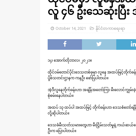
လူ ၄၆ ဦးသေဆုံးပြီး ဒ
October 14, 2021
နိုင်ငံတကာရေးရာ
၁၄၊ အောက်တိုဘာလ၊ ၂၀၂၁။
ထိုင်ဝမ်တောင်ပိုင်းဒေသတစ်ခုမှာ လူနေ အထပ်မြင့်တိုက်ခန်း
ပို့စ်သတင်းဌာနက ကနဦး ဖော်ပြပါတယ်။
အဲ့ဒီလူနေတိုက်ခန်းဟာ အချိန်အတော်ကြာ မီးလောင်ကျွမ်း
စုံစမ်းနေပါတယ်။
အထပ် ၁၃ ထပ်ပါ အထပ်မြင့် တိုက်ခန်းဟာ ဒေသစံတော်ချိန် မ
လို့ဆိုပါတယ်။
ဒေသခံမီးသတ်သမားတွေဟာ မီးငြှိမ်းသတ်မှုနဲ့ ကယ်ဆယ်ရေး
ဦးက ပြောပါတယ်။