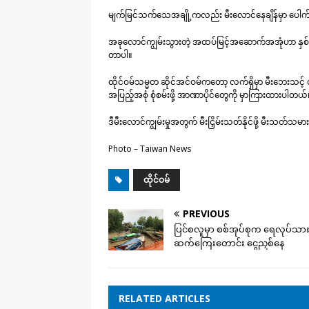
မျက်မြင်သက်သေအချို့ကလည်း မီးလောင်နေချိန်မှာ ပေါက်ကွ
အခုလောင်ကျွမ်းသွားတဲ့ အထပ်မြင့်အဆောက်အအုံဟာ နှစ်ပေ
တာပါ။
ထိုင်ဝမ်သမ္မတ ဆိုင်အင်ဝမ်ကတော့ လက်ရှိမှာ မီးဘေးသင့် ထိ
အပြည့်အစုံ စုံစမ်းဖို့ အာဏာပိုင်တွေကို မှာကြားထားပါတယ်
ဒီမီးလောင်ကျွမ်းမှုအတွက် မီးငြှိမ်းသတ်နိုင်ဖို့ မီးသတ်
Photo – Taiwan News
ထိုင်ဝမ်
PREVIOUS
ပြင်စလူမှာ စစ်အုပ်စုက ရေလုပ်သာ
ဆက်ကြေးတောင်း ငွေညှစ်နေ
RELATED ARTICLES