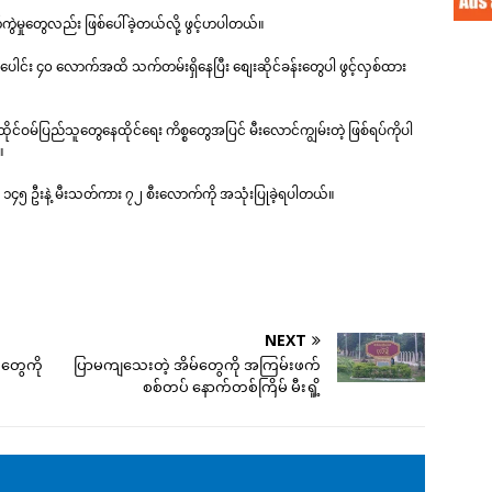
ဲမှုတွေလည်း ဖြစ်ပေါ်ခဲ့တယ်လို့ ဖွင့်ဟပါတယ်။
ါင်း ၄၀ လောက်အထိ သက်တမ်းရှိနေပြီး စျေးဆိုင်ခန်းတွေပါ ဖွင့်လှစ်ထား
ုင်ဝမ်ပြည်သူတွေနေထိုင်ရေး ကိစ္စတွေအပြင် မီးလောင်ကျွမ်းတဲ့ ဖြစ်ရပ်ကိုပါ
။
သမား ၁၄၅ ဦးနဲ့ မီးသတ်ကား ၇၂ စီးလောက်ကို အသုံးပြုခဲ့ရပါတယ်။
NEXT
းတွေကို
ပြာမကျသေးတဲ့ အိမ်တွေကို အကြမ်းဖက်
စစ်တပ် နောက်တစ်ကြိမ် မီးရှို့