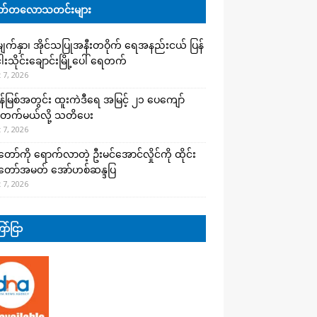
်တလောသတင်းများ
က်နှာ၊ အိုင်သပြုအနီးတဝိုက် ရေအနည်းငယ် ပြန်
ါးသိုင်းချောင်းမြို့ပေါ် ရေတက်
 7, 2026
န်မြစ်အတွင်း ထူးကဲဒီရေ အ​မြင့် ၂၁ ပေကျော်
တက်မယ်လို့ သတိပေး
 7, 2026
တော်ကို ရောက်လာတဲ့ ဦးမင်အောင်လှိုင်ကို ထိုင်း
်တော်အမတ် အော်ဟစ်ဆန္ဒပြ
 7, 2026
ာ်ငြာ