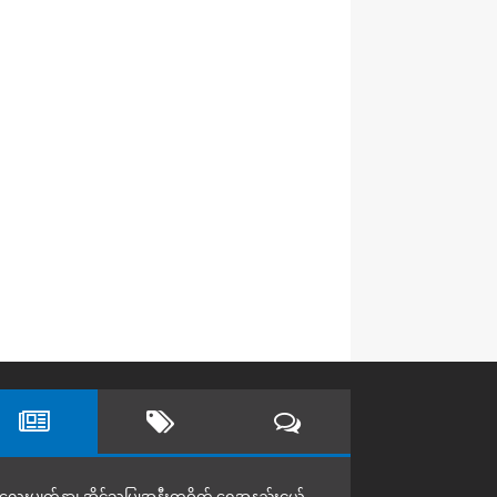
လေးမျက်နှာ၊ အိုင်သပြုအနီးတဝိုက် ရေအနည်းငယ်