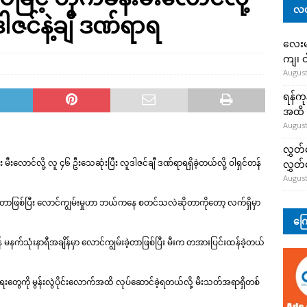
လတ
ါဇင်နဲ့ချီ ဒဏ်ရာရ
လေးမျ
ကျ၊ င
August
ရန်ကု
အထိ 
August
လွှတ်
 မီးလောင်လို့ လူ ၄၆ ဦးသေဆုံးပြီး လူဒါဇင်ချီ ဒဏ်ရာရရှိခဲ့တယ်လို့ ဝါရှင်တန်
လွှတ
August
ခဲ့တာဖြစ်ပြီး လောင်ကျွမ်းမှုဟာ ဘယ်ကနေ စတင်သလဲဆိုတာကိုတော့ လက်ရှိမှာ
ကြေ
နက်သုံးနာရီအချိန်မှာ လောင်ကျွမ်းခဲ့တာဖြစ်ပြီး မီးက တအားပြင်းထန်ခဲ့တယ်
တွေကို မွန်းလွဲပိုင်းလောက်အထိ လုပ်ဆောင်ခဲ့ရတယ်လို့ မီးသတ်အရာရှိတစ်