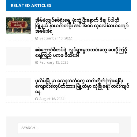
RELATED ARTICLES
အိမ်မဲလျှပ်စစ်ရုံးရှေ့ ဗုံးကွဲပြီးနောက် ဒီချုပ်ပါတီ
မြို့နယ် နာယကတဦး အပါအဝင် လူလေးဆယ်ကျော်
အဖမ်းခံရ
September 10, 2022
စစ်ကောင်စီတပ်ရဲ့ လှုပ်ရှားမှုသတင်းတွေ ပေးပို့ကြဖို့
ရေကြည် ပကဖ ဖိတ်ခေါ်
February 15, 2025
ပုသိမ်မြို့မှာ သေနတ်သံတွေ ဆက်တိုက်ကြားရပြီး
ကျောင်းတွေပိတ်ထား၊ မြို့ထဲမှာ လုံခြုံရေး တင်းကျပ်
နေ
August 16, 2024