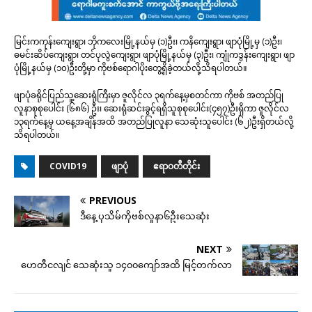
မြင်းကကုန်းကျေးရွာ၊ ဘိုကလေးမြို့နယ်မှ (၁)ဦး၊ ကနိကျေးရွာ၊ ဖျာပုံမြို့မှ (၁)ဦး၊
ဓမင်းဆိပ်ကျေးရွာ၊ တင်ပုလွဲကျေးရွာ၊ ဖျာပုံမြို့နယ်မှ (၃)ဦး၊ ကျုံကဒွန်းကျေးရွာ၊ ဖျာ
ပုံမြို့နယ်မှ (၁၀)ဦးတို့မှာ ကိုဗစ်ရောဂါပိုးတွေ့ရှိခဲ့တယ်လို့သိရပါတယ်။
ဖျာပုံခရိုင်ပြည်သူ့ဆေးရုံကြီးမှာ ဇူလိုင်လ ၃ရက်နေ့မှစတင်ကာ ကိုဗစ် အတည်ပြု
လူနာစုစုပေါင်း (၆၈၆) ဦး၊ ဆေးရုံဆင်းခွင့်ရရှိသူစုစုပေါင်း(၄၅၇)ဦးရှိကာ ဇူလိုင်လ
၁၃ရက်နေ့မှ ယနေ့အချိန်အထိ အတည်ပြုလူနာ သေဆုံးသူပေါင်း (၆၂)ဦးရှိတယ်လို့
သိရပါတယ်။
COVID19
ဖျာပုံ
ဧရာဝတီတိုင်း
PREVIOUS
ဒီနေ့ ပုသိမ်ကိုဗစ်လူနာ၆ဦးသေဆုံး
NEXT
ဟေတီငလျင် သေဆုံးသူ ၁၄၀၀ကျော်အထိ မြင့်တက်လာ