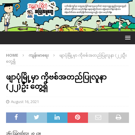
HOME
ကျန်းမာရေး
ဖျာပုံမြို့မှာ ကိုဗစ်အတည်ပြုလူနာ (၂၂)ဦး
တွေ့ရှိ
ဖျာပုံမြို့မှာ ကိုဗစ်အတည်ပြုလူနာ
(၂၂)ဦး တွေ့ရှိ
August 16, 2021
၁၆၊ ဩဂုတ်လ၊ ၂၀၂၁။