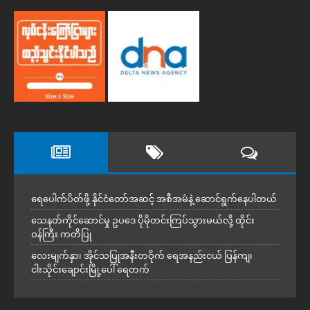
ရေပေါက်ပိတ်ဖို့ နိုင်ငံတော်အဆင့် အစီအမံနဲ့ ဆောင်ရွက်နေပါတယ်
သေနတ်ကိုင်ဆောင်မှု ဥပဒေ ပိုမိုတင်းကြပ်သွားမယ်လို့ ထိုင်း
ဝန်ကြီး ကတိပြု
လေးမျက်နှာ၊ အိုင်သပြုအနီးတဝိုက် ရေအနည်းငယ် ပြန်ကျ၊
ငါးသိုင်းချောင်းမြို့ပေါ် ရေတက်