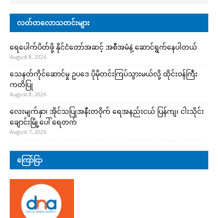
လတ်တလောသတင်းများ
ရေပေါက်ပိတ်ဖို့ နိုင်ငံတော်အဆင့် အစီအမံနဲ့ ဆောင်ရွက်နေပါတယ်
August 8, 2026
သေနတ်ကိုင်ဆောင်မှု ဥပဒေ ပိုမိုတင်းကြပ်သွားမယ်လို့ ထိုင်းဝန်ကြီး
ကတိပြု
August 8, 2026
လေးမျက်နှာ၊ အိုင်သပြုအနီးတဝိုက် ရေအနည်းငယ် ပြန်ကျ၊ ငါးသိုင်း
ချောင်းမြို့ပေါ် ရေတက်
August 7, 2026
ကြော်ငြာ