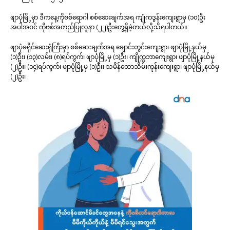
ဖျာပုံမြို့မှာ ဒီကနေ့ကိုဗစ်ရောဂါ စစ်ဆေးချက်အရ ကျုံကဒွန်းကျေးရွာမှ (၁၀)ဦး
အပါအဝင် ကိုဗစ်အတည်ပြုလူနာ (၂၂)ဦးတွေ့ရှိ​ခဲ့တယ်လို့သိရပါတယ်။
ဖျာပုံခရိုင်ဆေးရုံကြီးမှာ စစ်ဆေးချက်အရ ချောင်းတွင်းကျေးရွာ၊ ဖျာပုံမြို့နယ်မှ
(၁)ဦး၊ (၁၃)လမ်း၊ (၈)ရပ်ကွက်၊ ဖျာပုံမြို့မှ (၁)ဦး၊ ကျိုက္ကဘာကျေးရွာ၊ ဖျာပုံမြို့နယ်မှ
(၂)ဦး၊ (၁၄)ရပ်ကွက်၊ ဖျာပုံမြို့မှ (၁)ဦး၊ သမိန်ထောသိမ်းကုန်းကျေးရွာ၊ ဖျာပုံမြို့နယ်မှ
(၂)ဦး၊