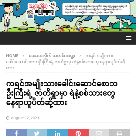
HOME
ဒေသအလိုက် သတင်းကဏ္ဍ
ကရင်အမျိုးသား
ခေါင်းဆောင်စောဘဦးကြီးရဲ့ ဇာတိရွာမှာ ရဲနဲ့စစ်သားတွေ နေရာယူပိတ်ဆို့
ထား
ကရင်အမျိုးသားခေါင်းဆောင်စောဘ
ဦးကြီးရဲ့ ဇာတိရွာမှာ ရဲနဲ့စစ်သားတွေ
နေရာယူပိတ်ဆို့ထား
August 12, 2021