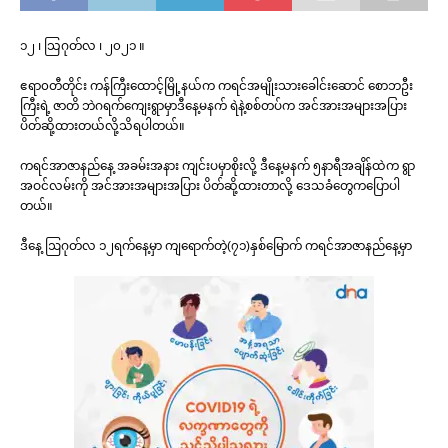
၁၂ ၊ သြဂုတ်လ ၊ ၂၀၂၁ ။
ဧရာ၀တီတိုင်း ကန်ကြီးထောင့်မြို့နယ်က ကရင်အမျိုးသားခေါင်းဆောင် စောဘဦး
ကြီးရဲ့ ဇာတိ ဘဲဂရက်ကျေးရွာမှာဒီနေ့မနက် ရဲနဲ့စစ်တပ်က အင်အားအများအပြား
ပိတ်ဆို့ထားတယ်လို့သိရပါတယ်။
ကရင်အာဇာနည်နေ့ အခမ်းအနား ကျင်းပမှာစိုးလို့ ဒီနေ့မနက် ၅နာရီအချိန်ထဲက ရွာ
အဝင်လမ်းကို အင်အားအများအပြား ပိတ်ဆို့ထားတာလို့ ဒေသခံတွေကပြောပါ
တယ်။
ဒီနေ့ ဩဂုတ်လ ၁၂ရက်နေ့မှာ ကျရောက်တဲ့(၇၁)နှစ်မြောက် ကရင်အာဇာနည်နေ့မှာ