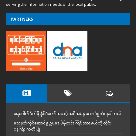
serving the information needs of the local public.
PARTNERS
ရေပေါက်ပိတ်ဖို့ နိုင်ငံတော်အဆင့် အစီအမံနဲ့ ဆောင်ရွက်နေပါတယ်
သေနတ်ကိုင်ဆောင်မှု ဥပဒေ ပိုမိုတင်းကြပ်သွားမယ်လို့ ထိုင်း
ဝန်ကြီး ကတိပြု