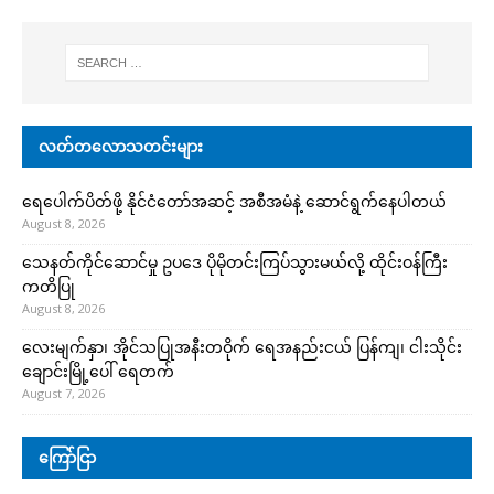
လတ်တလောသတင်းများ
ရေပေါက်ပိတ်ဖို့ နိုင်ငံတော်အဆင့် အစီအမံနဲ့ ဆောင်ရွက်နေပါတယ်
August 8, 2026
သေနတ်ကိုင်ဆောင်မှု ဥပဒေ ပိုမိုတင်းကြပ်သွားမယ်လို့ ထိုင်းဝန်ကြီး
ကတိပြု
August 8, 2026
လေးမျက်နှာ၊ အိုင်သပြုအနီးတဝိုက် ရေအနည်းငယ် ပြန်ကျ၊ ငါးသိုင်း
ချောင်းမြို့ပေါ် ရေတက်
August 7, 2026
ကြော်ငြာ