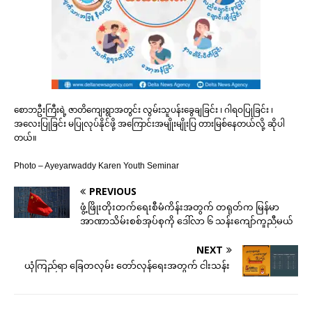
စောဘဦးကြီးရဲ့ ဇာတိကျေးရွာအတွင်း လွမ်းသူပန်းခွေချခြင်း ၊ ဂါရဝပြုခြင်း ၊
အလေးပြုခြင်း မပြုလုပ်နိုင်ဖို့ အကြောင်းအမျိုးမျိုးပြ တားမြစ်နေတယ်လို့ ဆိုပါ
တယ်။
Photo – Ayeyarwaddy Karen Youth Seminar
PREVIOUS
ဖွံ့ဖြိုးတိုးတက်ရေးစီမံကိန်းအတွက် တရုတ်က မြန်မာ
အာဏာသိမ်းစစ်အုပ်စုကို ဒေါ်လာ ၆ သန်းကျော်ကူညီမယ်
NEXT
ယုံကြည်ရာ ခြေတလှမ်း တော်လှန်ရေးအတွက် ငါးသန်း