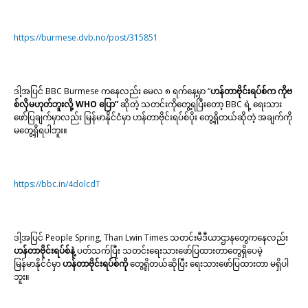
https://burmese.dvb.no/post/315851
ဒါ့အပြင် BBC Burmese ကနေလည်း မေလ ၈ ရက်နေ့မှာ
“
ဟန်တာဗိုင်းရပ်စ်က ကိုဗ
စ်လိုမဟုတ်ဘူးလို့ WHO ပြော”
ဆိုတဲ့ သတင်းကိုတွေ့ရပြီးတော့ BBC ရဲ့ ရေးသား
ဖော်ပြချက်မှာလည်း
မြန်မာနိုင်ငံမှာ ဟန်တာဗိုင်းရပ်စ်ပိုး တွေ့ရှိတယ်ဆိုတဲ့ အချက်ကို
မတွေ့ရှိရပါဘူး။
https://bbc.in/4dolcdT
ဒါ့အပြင် People Spring, Than Lwin Times သတင်းမီဒီယာဌာနတွေကနေလည်း
ဟန်တာဗိုင်းရပ်စ်နဲ့
ပတ်သက်ပြီး သတင်းရေးသားဖော်ပြထားတာတွေရှိပေမဲ့
မြန်မာနိုင်ငံမှာ
ဟန်တာဗိုင်းရပ်စ်ကို
တွေ့ရှိတယ်ဆိုပြီး ရေးသားဖော်ပြထားတာ မရှိပါ
ဘူး။