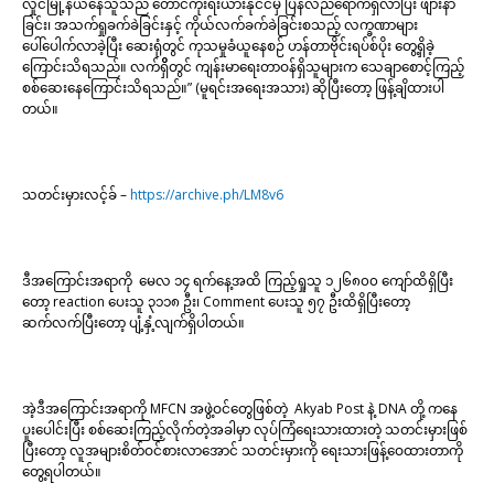
လှိုင်မြို့နယ်နေသူသည် တောင်ကိုးရီးယားနိုင်ငံမှ ပြန်လည်ရောက်ရှိလာပြီး ဖျားနာ
ခြင်း၊ အသက်ရှုခက်ခဲခြင်းနှင့် ကိုယ်လက်ခက်ခဲခြင်းစသည့် လက္ခဏာများ
ပေါ်ပေါက်လာခဲ့ပြီး ဆေးရုံတွင် ကုသမှုခံယူနေစဉ် ဟန်တာဗိုင်းရပ်စ်ပိုး တွေ့ရှိခဲ့
ကြောင်းသိရသည်။ လက်ရှိိတွင် ကျန်းမာရေးတာဝန်ရှိသူများက သေချာစောင့်ကြည့်
စစ်ဆေးနေကြောင်းသိရသည်။” (မူရင်းအရေးအသား) ဆိုပြီးတော့ ဖြန့်ချိထားပါ
တယ်။
သတင်းမှားလင့်ခ် –
https://archive.ph/LM8v6
ဒီအကြောင်းအရာကို မေလ ၁၄ ရက်နေ့အထိ ကြည့်ရှုသူ ၁၂၆၈၀၀ ကျော်ထိရှိပြီး
တော့ reaction ပေးသူ ၃၁၁၈ ဦး၊ Comment ပေးသူ ၅၇ ဦးထိရှိပြီးတော့
ဆက်လက်ပြီးတော့ ပျံ့နှံ့လျက်ရှိပါတယ်။​
အဲ့ဒီအကြောင်းအရာကို MFCN အဖွဲ့ဝင်တွေဖြစ်တဲ့ Akyab Post နဲ့ DNA တို့ ကနေ
ပူးပေါင်းပြီး စစ်ဆေးကြည့်လိုက်တဲ့အခါမှာ လုပ်ကြံရေးသားထားတဲ့ သတင်းမှားဖြစ်
ပြီးတော့ လူအများစိတ်ဝင်စားလာအောင် သတင်းမှားကို ရေးသားဖြန့်ဝေထားတာကို
တွေ့ရပါတယ်။