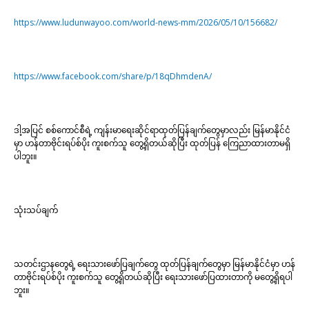
https://www.ludunwayoo.com/world-news-mm/2026/05/10/156682/
https://www.facebook.com/share/p/18qDhmdenA/
ဒါ့အပြင် စစ်ကောင်စီရဲ့ ကျန်းမာရေးဆိုင်ရာထုတ်ပြန်ချက်တွေမှာလည်း မြန်မာနိုင်ငံ
မှာ ဟန်တာဗိုင်းရပ်စ်ပိုး ကူးစက်သူ တွေ့ရှိတယ်ဆိုပြီး ထုတ်ပြန် ကြေညာထားတာမရှိ
ပါဘူး။
သုံးသပ်ချက်
သတင်းဌာနတွေရဲ့ ရေးသားဖော်ပြချက်တွေ ထုတ်ပြန်ချက်တွေမှာ မြန်မာနိုင်ငံမှာ ဟန်
တာဗိုင်းရပ်စ်ပိုး ကူးစက်သူ တွေ့ရှိတယ်ဆိုပြီး ရေးသားဖော်ပြထားတာကို မတွေ့ရှိရပါ
ဘူး။