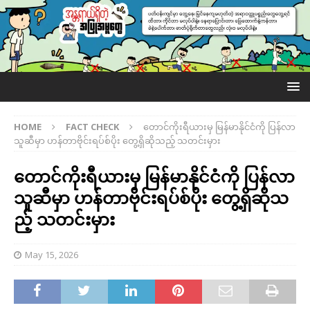
HOME
FACT CHECK
တောင်ကိုးရီယားမှ မြန်မာနိုင်ငံကို ပြန်လာ
သူဆီမှာ ဟန်တာဗိုင်းရပ်စ်ပိုး တွေ့ရှိဆိုသည့် သတင်းမှား
တောင်ကိုးရီယားမှ မြန်မာနိုင်ငံကို ပြန်လာ
သူဆီမှာ ဟန်တာဗိုင်းရပ်စ်ပိုး တွေ့ရှိဆိုသ
ည့် သတင်းမှား
May 15, 2026