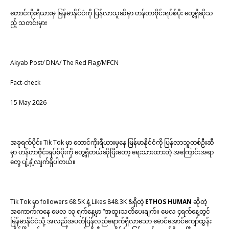
တောင်ကိုးရီယားမှ မြန်မာနိုင်ငံကို ပြန်လာသူဆီမှာ ဟန်တာဗိုင်းရပ်စ်ပိုး တွေ့ရှိဆိုသ
ည့် သတင်းမှား
Akyab Post/ DNA/ The Red Flag/MFCN
Fact-check
15 May 2026
အခုရက်ပိုင်း Tik Tok မှာ တောင်ကိုးရီယားမှနေ မြန်မာနိုင်ငံကို ပြန်လာသူတစ်ဦးဆီ
မှာ ဟန်တာဗိုင်းရပ်စ်ပိုးကို တွေ့ရှိတယ်ဆိုပြီးတော့ ရေးသားထားတဲ့ အကြောင်းအရာ
တွေ ပျံ့နှံ့လျက်ရှိပါတယ်။
Tik Tok မှာ followers 68.5K နဲ့ Likes 848.3K &ရှိတဲ့
ETHOS HUMAN
ဆိုတဲ့
အကောက်ကနေ မေလ ၁၃ ရက်နေ့မှာ “အထူးသတိပေးချက်။ မေလ ၄ရက်နေ့တွင်
မြန်မာနိုင်ငံသို့ အလည်အပတ်ပြန်လည်ရောက်ရှိလာသော မောင်အောင်ကျော်ထွန်း