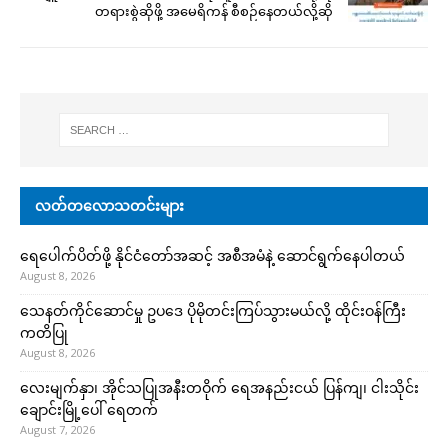
တရားစွဲဆိုဖို့ အမေရိကန် စီစဉ်နေတယ်လို့ဆို
လတ်တလောသတင်းများ
ရေပေါက်ပိတ်ဖို့ နိုင်ငံတော်အဆင့် အစီအမံနဲ့ ဆောင်ရွက်နေပါတယ်
August 8, 2026
သေနတ်ကိုင်ဆောင်မှု ဥပဒေ ပိုမိုတင်းကြပ်သွားမယ်လို့ ထိုင်းဝန်ကြီး
ကတိပြု
August 8, 2026
လေးမျက်နှာ၊ အိုင်သပြုအနီးတဝိုက် ရေအနည်းငယ် ပြန်ကျ၊ ငါးသိုင်း
ချောင်းမြို့ပေါ် ရေတက်
August 7, 2026