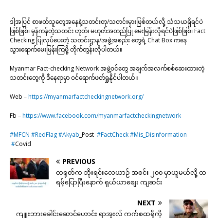
ဒါ့အပြင် စာဖတ်သူတွေအနေနဲ့သတင်းတု/သတင်းမှားဖြစ်တယ်လို့ သံသယရှိရင်ပဲ
ဖြစ်ဖြစ်၊ မှန်ကန်တဲ့သတင်း ဟုတ်၊ မဟုတ်အတည်ပြု မေးမြန်းလိုရင်ပဲဖြစ်ဖြစ်၊ Fact
Checking ပြုလုပ်ပေးတဲ့ သတင်းဌာန/အဖွဲ့အစည်း တွေရဲ့ Chat Box ကနေ
သွားရောက်မေးမြန်းကြဖို့ တိုက်တွန်းလိုပါတယ်။
Myanmar Fact-checking Network အဖွဲ့ဝင်တွေ အချက်အလက်စစ်ဆေးထားတဲ့
သတင်းတွေကို ဒီနေရာမှာ ဝင်ရောက်ဖတ်ရှုနိုင်ပါတယ်။
Web –
https://myanmarfactcheckingnetwork.org/
Fb –
https://www.facebook.com/myanmarfactcheckingnetwork
#MFCN
#RedFlag
#Akyab
_Post
#FactCheck
#Mis_Disinformation
#
Covid
PREVIOUS
တရုတ်က ဘိုးရင်းလေယာဉ် အစင်း ၂၀၀ မှာယူမယ်လို့ ထ
ရမ့်ပြောပြီးနောက် ရှယ်ယာစျေး ကျဆင်း
NEXT
ကျူးဘားခေါင်းဆောင်ဟောင်း ရာအူးလ် ကက်စထရိုကို