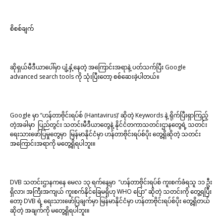
စိစစ်ချက်
ဆိုရှယ်မီဒီယာပေါ်မှာ ပျံ့နှံ့နေတဲ့ အကြောင်းအရာနဲ့ ပတ်သက်ပြီး Google
advanced search tools ကို သုံးပြီးတော့ စစ်ဆေးခဲ့ပါတယ်။
Google မှာ “
ဟန်တာဗိုင်းရပ်စ် (Hantavirus)’ ဆိုတဲ့ Keywords နဲ့ ရိုက်ပြီးရှာကြည့်
တဲ့အခါမှာ ပြည်တွင်း သတင်းမီဒီယာတွေနဲ့ နိုင်ငံတကာသတင်းဌာနတွေရဲ့ သတင်း
ရေးသားဖော်ပြမှုတွေမှာ မြန်မာနိုင်ငံမှာ
ဟန်တာဗိုင်းရပ်စ်ပိုး တွေ့ရှိဆိုတဲ့ သတင်း
အကြောင်းအရာကို မတွေ့ရှိရပါဘူး။
DVB သတင်းဌာနကနေ မေလ ၁၃ ရက်နေ့မှာ “
ဟန်တာဗိုင်းရပ်စ် ကူးစက်ခံရသူ ၁၁ ဦး
ရှိလာ၊ အကြီးအကျယ် ကူးစက်နိုင်ခြေမရှိဟု WHO ပြော” ဆိုတဲ့ သတင်းကို တွေ့ရပြီး
တော့ DVB ရဲ့ ရေးသားဖော်ပြချက်မှာ မြန်မာနိုင်ငံမှာ ဟန်တာဗိုင်းရပ်စ်ပိုး တွေ့ရှိတယ်
ဆိုတဲ့ အချက်ကို မတွေ့ရှိရပါဘူး။