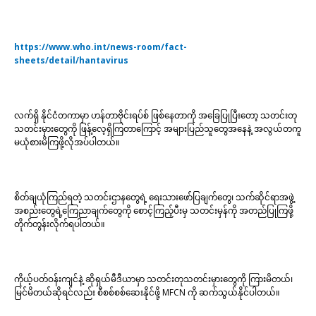
https://www.who.int/news-room/fact-
sheets/detail/hantavirus
လက်ရှိ နိုင်ငံတကာမှာ ဟန်တာဗိုင်းရပ်စ် ဖြစ်နေတာကို အခြေပြုပြီးတော့ သတင်းတု
သတင်းမှားတွေကို ဖြန့်လေ့ရှိကြတာကြောင့် အများပြည်သူတွေအနေနဲ့ အလွယ်တကူ
မယုံစားမိကြဖို့လိုအပ်ပါတယ်။
စိတ်ချယုံကြည်ရတဲ့ သတင်းဌာနတွေရဲ့ ရေးသားဖော်ပြချက်တွေ၊ သက်ဆိုင်ရာအဖွဲ့
အစည်းတွေရဲ့ကြေညာချက်တွေကို စောင့်ကြည့်ပီးမှ သတင်းမှန်ကို အတည်ပြုကြဖို့
တိုက်တွန်းလိုက်ရပါတယ်။
ကိုယ့်ပတ်ဝန်းကျင်နဲ့ ဆိုရှယ်မီဒီယာမှာ သတင်းတုသတင်းမှားတွေကို ကြားမိတယ်၊
မြင်မိတယ်ဆိုရင်လည်း စီစစ်စစ်ဆေးနိုင်ဖို့ MFCN ကို ဆက်သွယ်နိုင်ပါတယ်။