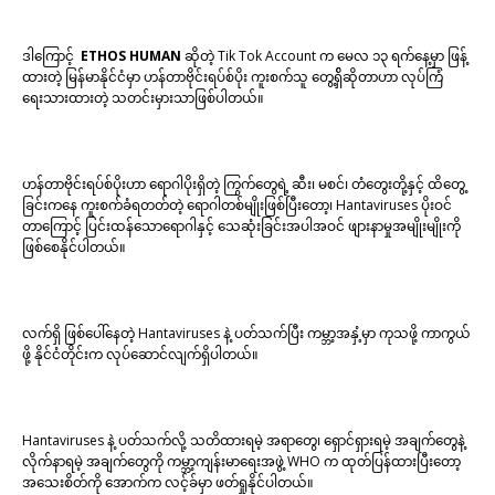
ဒါကြောင့်
ETHOS HUMAN
ဆိုတဲ့ Tik Tok Account က မေလ ၁၃ ရက်နေ့မှာ ဖြန့်
ထားတဲ့ မြန်မာနိုင်ငံမှာ ဟန်တာဗိုင်းရပ်စ်ပိုး ကူးစက်သူ တွေ့ရှ်ိဆိုတာဟာ လုပ်ကြံ
ရေးသားထားတဲ့ သတင်းမှားသာဖြစ်ပါတယ်။
ဟန်တာဗိုင်းရပ်စ်ပိုးဟာ
ရောဂါပိုးရှိတဲ့ ကြွက်တွေရဲ့ ဆီး၊ မစင်၊ တံတွေးတို့နှင့် ထိတွေ့
ခြင်းကနေ ကူးစက်ခံရတတ်တဲ့ ရောဂါတစ်မျိုးဖြစ်ပြီးတော့၊ Hantaviruses ပိုးဝင်
တာကြောင့် ပြင်းထန်သောရောဂါနှင့် သေဆုံးခြင်းအပါအဝင် ဖျားနာမှုအမျိုးမျိုးကို
ဖြစ်စေနိုင်ပါတယ်။​
လက်ရှိ ဖြစ်ပေါ်နေတဲ့ Hantaviruses နဲ့ ပတ်သက်ပြီး ကမ္ဘာ့အနှံ့မှာ ကုသဖို့ ကာကွယ်
ဖို့ နိုင်ငံတိုင်းက လုပ်ဆောင်လျက်ရှိပါတယ်။
Hantaviruses နဲ့ ပတ်သက်လို့ သတိထားရမဲ့ အရာတွေ၊ ရှောင်ရှားရမဲ့ အချက်တွေနဲ့
လိုက်နာရမဲ့ အချက်တွေကို ကမ္ဘာ့ကျန်းမာရေးအဖွဲ့ WHO က ထုတ်ပြန်ထားပြီးတော့
အသေးစိတ်ကို အောက်က လင့်ခ်မှာ ဖတ်ရှုနိုင်ပါတယ်။