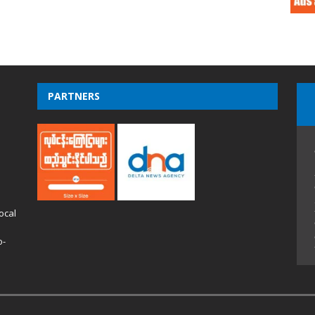
PARTNERS
ocal
o-