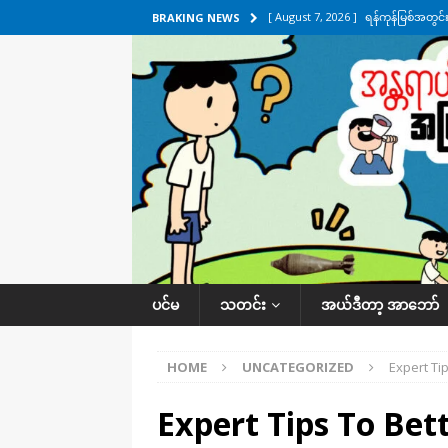
[ August 7, 2026 ]
ရန်ကုန်မြစ်အတွင
BRAKING NEWS
သတင်းကဏ္ဍ
[ August 7, 2026 ]
လွှတ်တော်ကို ရော
UNCATEGORIZED
[ August 6, 2026 ]
တာကျိုးပြီး ခုနှစ
ကဏ္ဍ
[ August 6, 2026 ]
လေးမျက်နှာမှာ ရ
အလိုက် သတင်းကဏ္ဍ
[ August 7, 2026 ]
လေးမျက်နှာ၊ အိုင
ပင်မ
သတင်း
အယ်ဒီတာ့ အာဘော်
ဒေသအလိုက် သတင်းကဏ္ဍ
HOME
UNCATEGORIZED
Expert Ti
Expert Tips To Bet