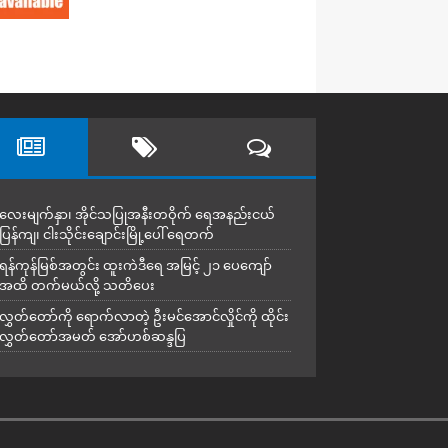
လေးမျက်နှာ၊ အိုင်သပြုအနီးတဝိုက် ရေအနည်းငယ်
ပြန်ကျ၊ ငါးသိုင်းချောင်းမြို့ပေါ် ရေတက်
ရန်ကုန်မြစ်အတွင်း ထူးကဲဒီရေ အ​မြင့် ၂၁ ပေကျော်
အထိ တက်မယ်လို့ သတိပေး
လွှတ်တော်ကို ရောက်လာတဲ့ ဦးမင်အောင်လှိုင်ကို ထိုင်း
လွှတ်တော်အမတ် အော်ဟစ်ဆန္ဒပြ