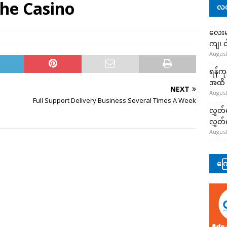
The Casino
လတ
လေးမျ
ကျ၊ င
August
ရန်ကု
အထိ 
NEXT
August
Full Support Delivery Business Several Times A Week
လွှတ်
လွှတ
August
ကြေ