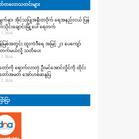
်တလောသတင်းများ
က်နှာ၊ အိုင်သပြုအနီးတဝိုက် ရေအနည်းငယ် ပြန်
ါးသိုင်းချောင်းမြို့ပေါ် ရေတက်
 7, 2026
န်မြစ်အတွင်း ထူးကဲဒီရေ အ​မြင့် ၂၁ ပေကျော်
တက်မယ်လို့ သတိပေး
 7, 2026
တော်ကို ရောက်လာတဲ့ ဦးမင်အောင်လှိုင်ကို ထိုင်း
်တော်အမတ် အော်ဟစ်ဆန္ဒပြ
 7, 2026
ာ်ငြာ