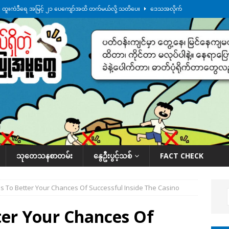
်း ထူးကဲဒီရေ အ​မြင့် ၂၁ ပေကျော်အထိ တက်မယ်လို့ သတိပေး
ဒေသအလိုက်
က်လာတဲ့ ဦးမင်အောင်လှိုင်ကို ထိုင်းလွှတ်တော်အမတ် အော်ဟစ်ဆန္ဒပြ
်ရက်မြောက်နေ့မှာ ငသိုင်းချောင်းမြို့ကို ရေစတင်ရောက်ရှိ
ဒေသအလိုက် သတင်း
ေဘေးကူနေတဲ့ ငသိုင်းချောင်းဒေသခံ လူငယ်တဦး ရေစီးနဲ့မျောပါသေဆုံး
ဒေသ
်သပြုအနီးတဝိုက် ရေအနည်းငယ် ပြန်ကျ၊ ငါးသိုင်းချောင်းမြို့ပေါ် ရေတက်
သုတေသနစာတမ်း
နွေဦးပွင့်သစ်
FACT CHECK
ps To Better Your Chances Of Successful Inside The Casino
ter Your Chances Of