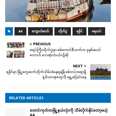
AA
ကျောက်တော်
တိုက်ပွဲ
ရခိုင်
ရေတပ်
PREVIOUS
ဇရပ်ကြီးတိုက်ပွဲမှာ စစ်ကောင်စီဘက်က ခုနစ်ဆယ်
လောက် သေဆုံးတယ်လို့ဆို
NEXT
ရခိုင်မှာ မြို့တွေဆက်တိုက်သိမ်းခံနေရချိန် စစ်တပ်အရာရှိ
နဲ့ မိသားစုတွေကို ရွှေ့ပြောင်းနေ
RELATED ARTICLES
တောင်ကုတ်တမြို့နယ်လုံးကို သိမ်းပိုက်နိုင်တော့မယ့်
AA