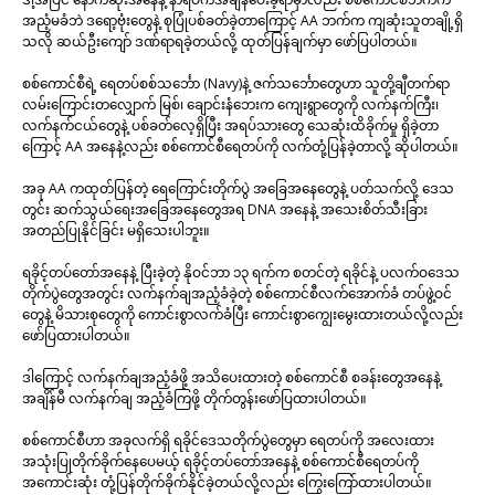
အညံ့မခံဘဲ ဒရော့ဗုံးတွေနဲ့ စုပြုံပစ်ခတ်ခဲ့တာကြောင့် AA ဘက်က ကျဆုံးသူတချို့ရှိ
သလို ဆယ်ဦးကျော် ဒဏ်ရာရခဲ့တယ်လို့ ထုတ်ပြန်ချက်မှာ ဖော်ပြပါတယ်။
စစ်ကောင်စီရဲ့ ရေတပ်စစ်သင်္ဘော (Navy)နဲ့ ဇက်သင်္ဘောတွေဟာ သူတို့ချီတက်ရာ
လမ်းကြောင်းတလျှောက် မြစ်၊ ချောင်းနံဘေးက ကျေးရွာတွေကို လက်နက်ကြီး၊
လက်နက်ငယ်တွေနဲ့ ပစ်ခတ်လေ့ရှိပြီး အရပ်သားတွေ သေဆုံးထိခိုက်မှု ရှိခဲ့တာ
ကြောင့် AA အနေနဲ့လည်း စစ်ကောင်စီရေတပ်ကို လက်တုံ့ပြန်ခဲ့တာလို့ ဆိုပါတယ်။
အခု AA ကထုတ်ပြန်တဲ့ ရေကြောင်းတိုက်ပွဲ အခြေအနေတွေနဲ့ ပတ်သက်လို့ ဒေသ
တွင်း ဆက်သွယ်ရေးအခြေအနေတွေအရ DNA အနေနဲ့ အသေးစိတ်သီးခြား
အတည်ပြုနိုင်ခြင်း မရှိသေးပါဘူး။
ရခိုင့်တပ်တော်အနေနဲ့ ပြီးခဲ့တဲ့ နိုဝင်ဘာ ၁၃ ရက်က စတင်တဲ့ ရခိုင်နဲ့ ပလက်ဝဒေသ
တိုက်ပွဲတွေအတွင်း လက်နက်ချအညံ့ခံခဲ့တဲ့ စစ်ကောင်စီလက်အောက်ခံ တပ်ဖွဲ့ဝင်
တွေနဲ့ မိသားစုတွေကို ကောင်းစွာလက်ခံပြီး ကောင်းစွာကျွေးမွေးထားတယ်လို့လည်း
ဖော်ပြထားပါတယ်။
ဒါကြောင့် လက်နက်ချအညံ့ခံဖို့ အသိပေးထားတဲ့ စစ်ကောင်စီ စခန်းတွေအနေနဲ့
အချိန်မီ လက်နက်ချ အညံ့ခံကြဖို့ တိုက်တွန်းဖော်ပြထားပါတယ်။
စစ်ကောင်စီဟာ အခုလက်ရှိ ရခိုင်ဒေသတိုက်ပွဲတွေမှာ ရေတပ်ကို အလေးထား
အသုံးပြုတိုက်ခိုက်နေပေမယ့် ရခိုင့်တပ်တော်အနေနဲ့ စစ်ကောင်စီရေတပ်ကို
အကောင်းဆုံး တုံ့ပြန်တိုက်ခိုက်နိုင်ခဲ့တယ်လို့လည်း ကြွေးကြော်ထားပါတယ်။