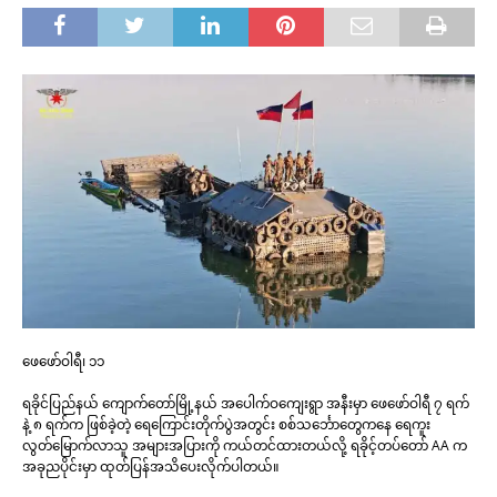
ဖေဖော်ဝါရီ၊ ၁၁
ရခိုင်ပြည်နယ် ကျောက်တော်မြို့နယ် အပေါက်ဝကျေးရွာ အနီးမှာ ဖေဖော်ဝါရီ ၇ ရက်
နဲ့ ၈ ရက်က ဖြစ်ခဲ့တဲ့ ရေကြောင်းတိုက်ပွဲအတွင်း စစ်သင်္ဘောတွေကနေ ရေကူး
လွတ်မြောက်လာသူ အများအပြားကို ကယ်တင်ထားတယ်လို့ ရခိုင့်တပ်တော် AA က
အခုညပိုင်းမှာ ထုတ်ပြန်အသိပေးလိုက်ပါတယ်။