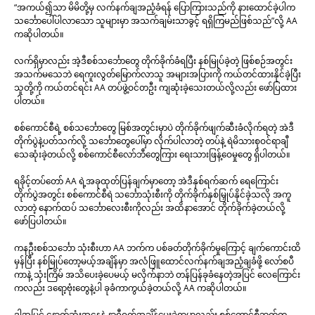
“အကယ်၍သာ မိမိတို့မှ လက်နက်ချအညံ့ခံရန် ပြောကြားသည်ကို နားထောင်ခဲ့ပါက
သင်္ဘောပေါ်ပါလာသော သူများမှာ အသက်ချမ်းသာခွင့် ရရှိကြမည်ဖြစ်သည်”လို့ AA
ကဆိုပါတယ်။
လက်ရှိမှာလည်း အဲ့ဒီစစ်သင်္ဘောတွေ တိုက်ခိုက်ခံရပြီး နစ်မြုပ်ခဲ့တဲ့ ဖြစ်စဉ်အတွင်း
အသက်မသေဘဲ ရေကူးလွတ်မြောက်လာသူ အများအပြားကို ကယ်တင်ထားနိုင်ခဲ့ပြီး
သူတို့ကို ကယ်တင်ရင်း AA တပ်ဖွဲ့ဝင်တဦး ကျဆုံးခဲ့သေးတယ်လို့လည်း ဖော်ပြထား
ပါတယ်။
စစ်ကောင်စီရဲ့ စစ်သင်္ဘောတွေ မြစ်အတွင်းမှာပဲ တိုက်ခိုက်ဖျက်ဆီးခံလိုက်ရတဲ့ အဲဒီ
တိုက်ပွဲနဲ့ပတ်သက်လို့ သင်္ဘောတွေပေါ်မှာ လိုက်ပါလာတဲ့ တပ်နဲ့ ရဲမိသားစုဝင်ရာချီ
သေဆုံးခဲ့တယ်လို့ စစ်ကောင်စီလော်ဘီတွေကြား ရေးသားဖြန့်ဝေမှုတွေ ရှိပါတယ်။
ရခိုင့်တပ်တော် AA ရဲ့အခုထုတ်ပြန်ချက်မှာတော့ အဲဒီနှစ်ရက်ဆက် ရေကြောင်း
တိုက်ပွဲအတွင်း စစ်ကောင်စီရဲ သင်္ဘောသုံးစီးကို တိုက်ခိုက်နှစ်မြှုပ်နိုင်ခဲ့သလို အကူ
လာတဲ့ နောက်ထပ် သင်္ဘောလေးစီးကိုလည်း အထိနာအောင် တိုက်ခိုက်ခဲ့တယ်လို့
ဖော်ပြပါတယ်။
ကနဦးစစ်သင်္ဘော သုံးစီးဟာ AA ဘက်က ပစ်ခတ်တိုက်ခိုက်မှုကြောင့် ချက်ကောင်းထိ
မှန်ပြီး နစ်မြုပ်တော့မယ့်အချိန်မှာ အလံဖြူထောင်လက်နက်ချအညံ့ချခံဖို့ လော်စပီ
ကာနဲ့ သုံးကြိမ် အသိပေးခဲ့ပေမယ့် မလိုက်နာဘဲ တန်ပြန်ခုခံနေတဲ့အပြင် လေကြောင်း
ကလည်း ဒရော့ဗုံးတွေနဲ့ပါ ခုခံကာကွယ်ခဲ့တယ်လို့ AA ကဆိုပါတယ်။
ဒါ့အပြင် နောက်ဆုံးအနေနဲ့ နာရီဝက်အချိန်ပေးခဲ့ရာမှာလည်း စစ်ကောင်စီဘက်က