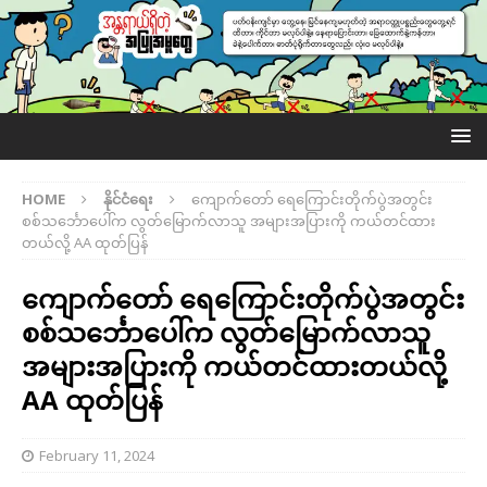
HOME
နိုင်ငံရေး
ကျောက်တော် ရေကြောင်းတိုက်ပွဲအတွင်း
စစ်သင်္ဘောပေါ်က လွတ်မြောက်လာသူ အများအပြားကို ကယ်တင်ထား
တယ်လို့ AA ထုတ်ပြန်
ကျောက်တော် ရေကြောင်းတိုက်ပွဲအတွင်း
စစ်သင်္ဘောပေါ်က လွတ်မြောက်လာသူ
အများအပြားကို ကယ်တင်ထားတယ်လို့
AA ထုတ်ပြန်
February 11, 2024