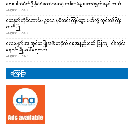
ရေပေါက်ပိတ်ဖို့ နိုင်ငံတော်အဆင့် အစီအမံနဲ့ ဆောင်ရွက်နေပါတယ်
August 8, 2026
သေနတ်ကိုင်ဆောင်မှု ဥပဒေ ပိုမိုတင်းကြပ်သွားမယ်လို့ ထိုင်းဝန်ကြီး
ကတိပြု
August 8, 2026
လေးမျက်နှာ၊ အိုင်သပြုအနီးတဝိုက် ရေအနည်းငယ် ပြန်ကျ၊ ငါးသိုင်း
ချောင်းမြို့ပေါ် ရေတက်
August 7, 2026
ကြော်ငြာ