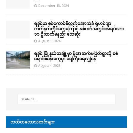
December 13, 2024
ရခိုင်မှာ စစ်ကောင်စီလက်အောက်ခံ ရိုဟင်ဂျာ
လက်နက်ကိုင်တွေကြောင့် နှစ်ပတ်အတွင်းအရပ်သား
၁၁ ဦးထက်မနည်း သေဆုံး
August 1, 2024
ရခိုင် မြို့နယ်တချို့မှာ မိုးအဆက်မပြတ်ရွာလို့ စစ်
ရှောင်စခန်းတွေမှာ ရေကြီးရေလျှံနေ
August 4, 2023
လတ်တလောသတင်းများ