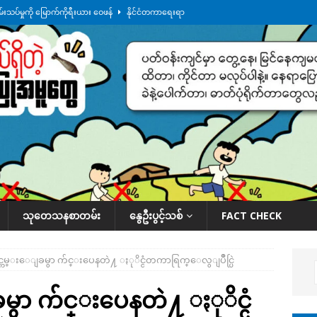
စမ်းသပ်မှုကို မြောက်ကိုရီးယား ဝေဖန်
နိုင်ငံတကာရေးရာ
ရေကြီးနေချိန် စစ်တပ်က ဧရာဝတီတိုင်းအတွင်းမှာ နေ့စဉ် ထိုးစစ်ဆင်နေ
ဒေသ
အမြန်လမ်းမှာ ကားတစီး မီးလောင်
ဒေသအလိုက် သတင်းကဏ္ဍ
ရထားလမ်းရေကျော်နေလို့ ရထားပြေးဆွဲတာ ရပ်နားထားပြီ
ဒေသအလိုက် သတင်း
ားမှန်ခွဲခံရတာတွေ ဆက်တိုက်ဖြစ်
ဒေသအလိုက် သတင်းကဏ္ဍ
သုတေသနစာတမ်း
နွေဦးပွင့်သစ်
FACT CHECK
ကမ္းေျခမွာ က်င္းပေနတဲ႔ ႏုိင္ငံတကာရြက္ေလွျပိဳင္ပြဲ
ာ က်င္းပေနတဲ႔ ႏုိင္ငံ