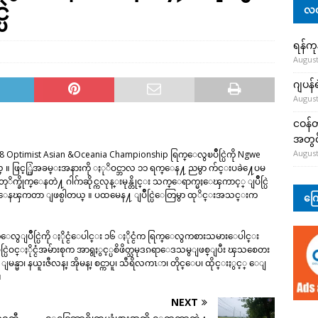
ဲ
လတ
ရန်ကု
August
ဂျပန်
August
ငဝန်တ
အတွင်
August
timist Asian &Oceania Championship ရြက္ေလွၿပိဳင္ပြဲကို Ngwe
္ ။ ဖြင့္ပြဲအခမ္းအနားကို ႏုိဝင္ဘာလ ၁၁ ရက္ေန႔ ညမွာ က်င္းပခဲ႔ေပမ
ိုက္ေနတဲ႔ ဂါဂ်ာဆိုင္ကလုန္းမုန္တိုင္း သက္ေရာက္မႈေၾကာင့္ ျပိဳင္ပြဲ
ပိဳင္ေနၾကတာ ျဖစ္ပါတယ္ ။ ပထမေန႔ ျပိဳင္ပြဲေတြမွာ ထုိင္းအသင္းက
ကြေ
လွျပိဳင္ပြဲကို ႏိုင္ငံေပါင္း ၁၆ ႏိုင္ငံက ရြက္ေလွကစားသမားေပါင္း
္ပြဲဝင္ႏိုင္ငံအမ်ားစုက အာရွႏွင့္ပစိဖိတ္သမုဒၵရာေဒသမွျဖစ္ျပီး ၾသစေတး
 ျမန္မာ၊ နယူးဇီလန္၊ အိုမန္၊ စင္ကာပူ၊ သီရိလကၤာ၊ တိုင္ေပ၊ ထိုင္းႏွင့္ ေျ
။
NEXT