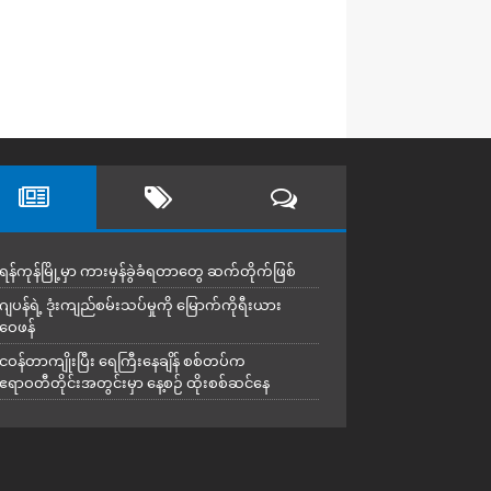
ရန်ကုန်မြို့မှာ ကားမှန်ခွဲခံရတာတွေ ဆက်တိုက်ဖြစ်
ဂျပန်ရဲ့ ဒုံးကျည်စမ်းသပ်မှုကို မြောက်ကိုရီးယား
ဝေဖန်
ငဝန်တာကျိုးပြီး ရေကြီးနေချိန် စစ်တပ်က
ဧရာဝတီတိုင်းအတွင်းမှာ နေ့စဉ် ထိုးစစ်ဆင်နေ