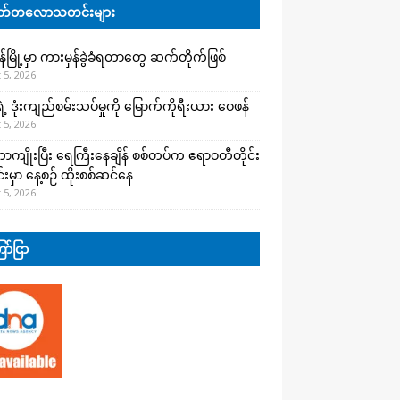
်တလောသတင်းများ
န်မြို့မှာ ကားမှန်ခွဲခံရတာတွေ ဆက်တိုက်ဖြစ်
 5, 2026
ရဲ့ ဒုံးကျည်စမ်းသပ်မှုကို မြောက်ကိုရီးယား ဝေဖန်
 5, 2026
ာကျိုးပြီး ရေကြီးနေချိန် စစ်တပ်က ဧရာဝတီတိုင်း
းမှာ နေ့စဉ် ထိုးစစ်ဆင်နေ
 5, 2026
ာ်ငြာ