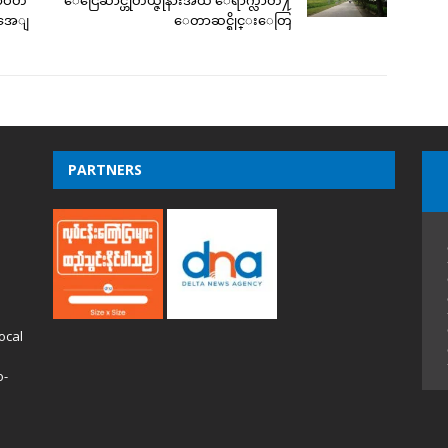
ရာဝတီ
ေငြေဆာင္ဟိုတယ္ဇုံနားအထိ ေရာက္လာတဲ႔
 အေျ
ေတာဆင္ရိုင္းေတြ
PARTNERS
ocal
o-