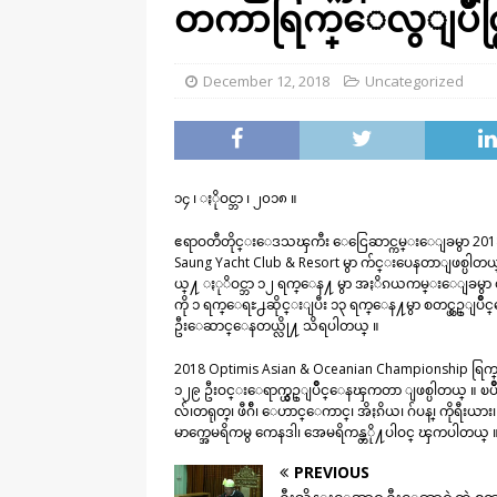
တကာရြက္ေလွျပိဳင္ပြ
December 12, 2018
Uncategorized
၁၄ ၊ ႏိုဝင္ဘာ ၊ ၂၀၁၈ ။
ဧရာဝတီတိုင္းေဒသၾကီး ေငြေဆာင္ကမ္းေျခမွာ 2018 Op
Saung Yacht Club & Resort မွာ က်င္းပေနတာျဖစ္ပါတယ
ယ္႔ ႏုိဝင္ဘာ ၁၂ ရက္ေန႔ မွာ အႏိၵယကမ္းေျခမွာ တုိက္ခ
ကို ၁ ရက္ေရႊ႕ဆိုင္းျပီး ၁၃ ရက္ေန႔မွာ စတင္ယွဥ္ျ
ဦးေဆာင္ေနတယ္လို႔ သိရပါတယ္ ။
2018 Optimis Asian & Oceanian Championship ရြက္ေ
၁၂၉ ဦးဝင္းေရာက္ယွဥ္ျပိဳင္ေနၾကတာ ျဖစ္ပါတယ္ ။ ၿပိဳင
လ်၊တရုတ္၊ ဖီဂ်ီ၊ ေဟာင္ေကာင္၊ အိႏၵိယ၊ ဂ်ပန္၊ ကိုရီးယား၊
မာက္အေမရိကမွ ကေနဒါ၊ အေမရိကန္တ္ို႔ပါဝင္ ၾကပါတယ္ 
PREVIOUS