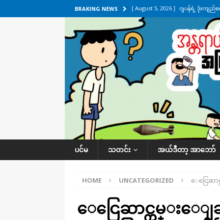
[ August 5, 2026 ]
ဂျပန်ရဲ့ ဒုံးကျည်
BRAKING NEWS
[ August 5, 2026 ]
ငဝန်တာကျိုးပြီး 
အလိုက် သတင်းကဏ္ဍ
[ August 4, 2026 ]
ရန်ကုန်-မန္တလေး
[ August 4, 2026 ]
ပုသိမ်-ကြံခင်း 
ကဏ္ဍ
[ August 5, 2026 ]
ရန်ကုန်မြို့မှာ က
ပင်မ
သတင်း
အယ်ဒီတာ့ အာဘော်
HOME
UNCATEGORIZED
ေငြေဆာင္
ေငြေဆာင္ကမ္းေျခမွ