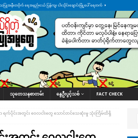
်သပြုအနီးတဝိုက် ရေအနည်းငယ် ပြန်ကျ၊ ငါးသိုင်းချောင်းမြို့ပေါ် ရေတက်
်း ထူးကဲဒီရေ အ​မြင့် ၂၁ ပေကျော်အထိ တက်မယ်လို့ သတိပေး
ဒေသအလိုက်
က်လာတဲ့ ဦးမင်အောင်လှိုင်ကို ထိုင်းလွှတ်တော်အမတ် အော်ဟစ်ဆန္ဒပြ
်ရက်မြောက်နေ့မှာ ငသိုင်းချောင်းမြို့ကို ရေစတင်ရောက်ရှိ
ဒေသအလိုက် သတင်း
ု ဥပဒေ ပိုမိုတင်းကြပ်သွားမယ်လို့ ထိုင်းဝန်ကြီး ကတိပြု
နိုင်ငံတကာရေးရာ
သုတေသနစာတမ်း
နွေဦးပွင့်သစ်
FACT CHECK
ာ ရက်ပိုင်းအတွင်း ဝေလငါးတွေ သောင်တင်သေဆုံးမှု သုံးကြိမ်ထိရှိ
ိုင်းအတွင်း ဝေလငါးတွေ