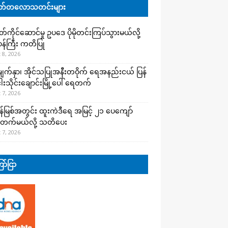
်တလောသတင်းများ
ကိုင်ဆောင်မှု ဥပဒေ ပိုမိုတင်းကြပ်သွားမယ်လို့
းဝန်ကြီး ကတိပြု
 8, 2026
က်နှာ၊ အိုင်သပြုအနီးတဝိုက် ရေအနည်းငယ် ပြန်
ါးသိုင်းချောင်းမြို့ပေါ် ရေတက်
 7, 2026
န်မြစ်အတွင်း ထူးကဲဒီရေ အ​မြင့် ၂၁ ပေကျော်
တက်မယ်လို့ သတိပေး
 7, 2026
ာ်ငြာ