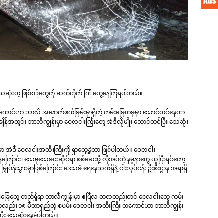
ေ သေဆုံးတဲ့ ဖြစ်စဉ်တွေကို ဆက်တိုက် ကြုံတွေ့နေကြရပါတယ်။
တကောင်ဟာ ဘာလီ အနောက်ဖက်ခြမ်းမှာရှိတဲ့ ကမ်းခြေတခုမှာ သောင်တင်နေတာ
်အတွင်း ဘာလီကျွန်းမှာ ဝေလငါးကြီးတွေ အဲဒီလိုမျိုး သောင်တင်ပြီး သေဆုံး
ာ အဲဒီ ဝေလငါးအထီးကြီးကို ရှာတွေ့ခဲ့တာ ဖြစ်ပါတယ်။ ဝေလငါး
ကြောင်း၊ သေမှုသေခင်းဆိုင်ရာ စစ်ဆေးဖို့ လိုအပ်တဲ့ နမူနာတွေ ယူပြီးရင်တော့
ပ်နှံသွားမှာဖြစ်ကြောင်း ဒေသခံ ရေနေသက်ရှိနဲ့ ငါးလုပ်ငန်း ဦးစီးဌာန အရာရှိ
 ကမ်းခြေတွေ တည်ရှိရာ ဘာလီကျွန်းမှာ ဧပြီလ တလတည်းတင် ဝေလငါးတွေ ကမ်း
တ်တုန်းကလည်း ၁၈ မီတာရှည်တဲ့ စပမ်း ဝေလငါး အထီးကြီး တကောင်ဟာ ဘာလီကျွန်း
ြီး သေဆုံးနေခဲ့ပါတယ်။