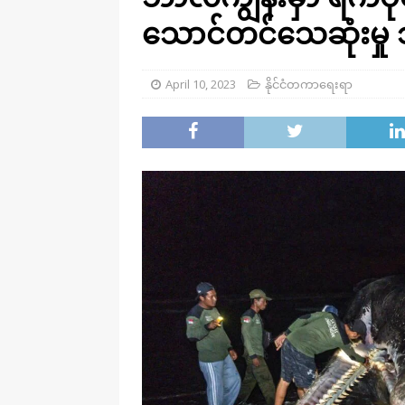
သောင်တင်သေဆုံးမှု သ
April 10, 2023
နိုင်ငံတကာရေးရာ