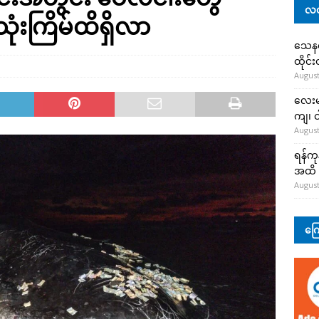
လတ
ုံးကြိမ်ထိရှိလာ
သေနတ်
ထိုင်
August
လေးမျ
ကျ၊ င
August
ရန်ကု
အထိ 
August
ကြေ