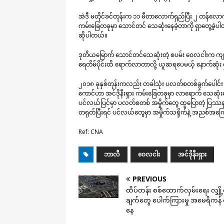
အဲဒီ မတိုင်ခင်တုန်းက ၁၁ မီတာလောက်ရှည်ပြီး ၂ တန်လေ
ကမ်းခြေတခုမှာ သောင်တင် သေဆုံးနေခဲ့တာကို ရှာတွေ့ခဲ့ပ
ဆိုပါတယ်။
ဒုတိယမြောက် သောင်တင်သေဆုံးတဲ့ စပမ်း ဝေလငါးက ကျန်းမ
ရေတိမ်ပိုင်းထိ ရောက်လာတာလို့ ယူဆရပေမယ့် နောက်ဆုံး ရ
၂၀၁၈ ခုနှစ်တုန်းကလည်း တခါသုံး ပလတ်စတစ်ခွက်ပေါင်း ၁
ကောင်ဟာ အင်ဒိုနီးရှား ကမ်းခြေတခုမှာ လာရောက် သေဆုံးန
ပင်လယ်ပြင်မှာ ပလတ်စတစ် အမှိုက်တွေ ထူပြောတဲ့ ပြဿနာက
တရုတ်ပြီးရင် ပင်လယ်တွေမှာ အမှိုက်သရိုက်နဲ့ အညစ်အကြေ
Ref: CNA
ဘာလီ
ဝေလငါး
အင်ဒိုနီးရှား
PREVIOUS
ထိပ်တန်း စစ်ထောက်လှမ်းရေး လျှို့
ချက်တွေ ပေါက်ကြားမှု အမေရိကန် စု
နေ