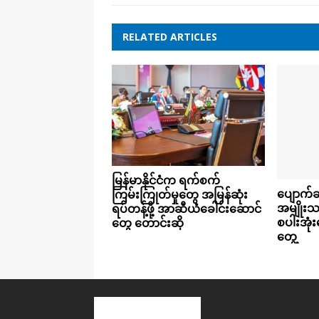
RELATED ARTICLES
မြန်မာနိုင်ငံက ရက်စက်
ပျောက်ဆုံ
ကြမ်းကြုတ်မှုတွေ အမြန်ဆုံး
အမျိုးသ
ရပ်တန့်ဖို့ အာဆီယံခေါင်းဆောင်
စပါးအုံးမ
တွေ တောင်းဆို
တွေ့