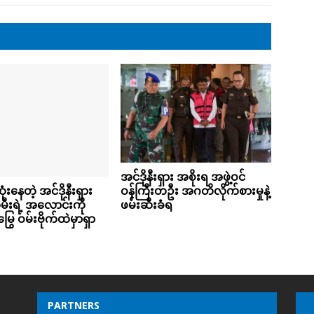
အင်ဒိုနီးရှား အစိုးရ အဖွဲ့ဝင်
းနေတဲ့ အင်ဒိုနီးရှား
ဝန်ကြီးတဦး အဂတိလိုက်စားမှုနဲ့
မီးရဲ့ အလောင်းကို
ဖမ်းဆီးခံရ
ြွေ ဝမ်းဗိုက်ထဲမှာရှာ
PARTNERS