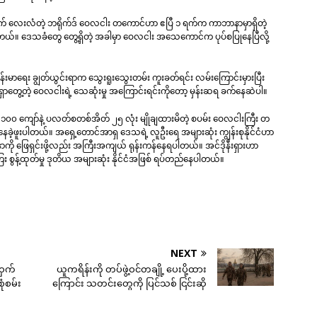
ာက် လေးလံတဲ့ ဘရိုက်ဒ် ဝေလငါး တကောင်ဟာ ဧပြီ ၁ ရက်က ကာဘာနာမှာရှိတဲ့
ါတယ်။ ဒေသခံတွေ တွေ့ရှိတဲ့ အခါမှာ ဝေလငါး အသေကောင်က ပုပ်စပြုနေပြီလို့
ာရေး ချွတ်ယွင်းရာက သွေးရူးသွေးတမ်း ကူးခတ်ရင်း လမ်းကြောင်းမှားပြီး
ှာတွေ့တဲ့ ဝေလငါးရဲ့ သေဆုံးမှု အကြောင်းရင်းကိုတော့ မှန်းဆရ ခက်နေဆဲပါ။
၀၀ ကျော်နဲ့ ပလတ်စတစ်အိတ် ၂၅ လုံး မျိုချထားမိတဲ့ စပမ်း ဝေလငါးကြီး တ
ေခဲ့ဖူးပါတယ်။ အရှေ့တောင်အာရှ ဒေသရဲ့ လူဦးရေ အများဆုံး ကျွန်းစုနိုင်ငံဟာ
ို ဖြေရှင်းဖို့လည်း အကြီးအကျယ် ရုန်းကန်နေရပါတယ်။ အင်ဒိုနီးရှားဟာ
း စွန့်ထုတ်မှု ဒုတိယ အများဆုံး နိုင်ငံအဖြစ် ရပ်တည်နေပါတယ်။
NEXT
ဝှက်
ယူကရိန်းကို တပ်ဖွဲ့ဝင်တချို့ ပေးပို့ထား
ံစမ်း
ကြောင်း သတင်းတွေကို ပြင်သစ် ငြင်းဆို