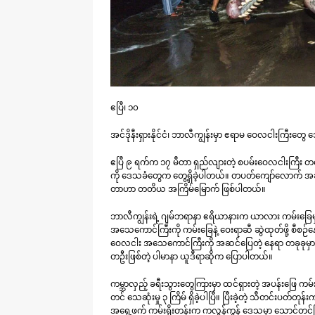
ဧပြီ၊ ၁၀
အင်ဒိုနီးရှားနိုင်ငံ၊ ဘာလီကျွန်းမှာ ဧရာမ ဝေလငါးကြီးတွ
ဧပြီ ၉ ရက်က ၁၇ မီတာ ရှည်လျားတဲ့ စပမ်းဝေလငါးကြီး 
ကို ဒေသခံတွေက တွေ့ရှိခဲ့ပါတယ်။ တပတ်ကျော်လောက် အချိန
တာဟာ တတိယ အကြိမ်မြောက် ဖြစ်ပါတယ်။
ဘာလီကျွန်းရဲ့ ဂျမ်ဘရာနာ ဧရိယာနားက ယာလား ကမ်းခြေမှ
အသေကောင်ကြီးကို ကမ်းခြေနဲ့ ဝေးရာဆီ ဆွဲထုတ်ဖို့ စီစဉ်နေ
ဝေလငါး အသေကောင်ကြီးကို အဆင်ပြေတဲ့ နေရာ တခုခုမှာ မြှု
တဦးဖြစ်တဲ့ ပါမာနာ ယူဒီရာဆိုက ပြောပါတယ်။
ကမ္ဘာလှည့် ခရီးသွားတွေကြားမှာ ထင်ရှားတဲ့ အပန်းဖြေ
တင် သေဆုံးမှု ၃ ကြိမ် ရှိခဲ့ပါပြီ။ ပြီးခဲ့တဲ့ သီတင်းပ
အရှေ့ဖက် ကမ်းရိုးတန်းက ကလွန်ကွန် ဒေသမှာ သောင်တင်ပ