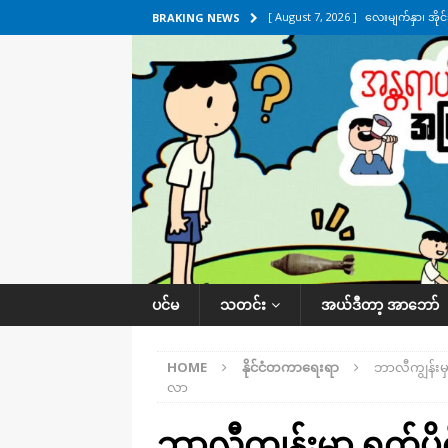
[ August 7, 2026 ]
လေးမျက်နှာ၊ အိုင
BRAKING NEWS
ဒေသအလိုက် သတင်းကဏ္ဍ
[ August 7, 2026 ]
ရန်ကုန်မြစ်အတွင
သတင်းကဏ္ဍ
[ August 7, 2026 ]
လွှတ်တော်ကို ရော
UNCATEGORIZED
[ August 6, 2026 ]
တာကျိုးပြီး ခုနှစ
ကဏ္ဍ
[ August 8, 2026 ]
သေနတ်ကိုင်ဆောင်မှ
ပင်မ
သတင်း
အယ်ဒီတာ့ အာဘော်
HOME
နိုင်ငံတကာရေးရာ
ဘာလီကျွန်းမှ
လာ
ဘာလီကျွန်းမှာ ရက်ပ