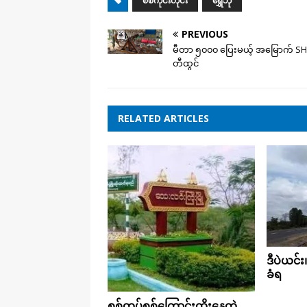
စစ်ကိုင်းတိုင်း
ရွှေဘို
PREVIOUS
မီတာ ၅၀၀၀ ပြေးမယ့် အမြောက် 
တီထွင်
RELATED ARTICLES
ဒီပဲယင်း၊
ခံရ
စစ်တပ်စစ်ကြောင်းထိုးနေတဲ့