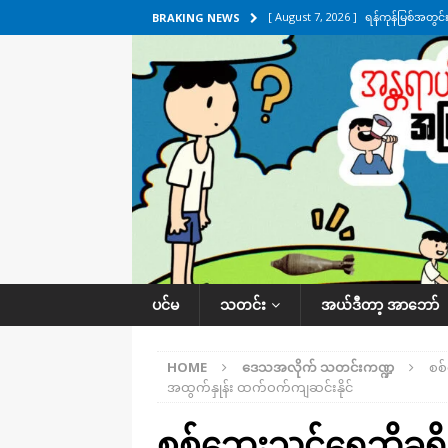
[ August 7, 2026 ]
ရန်ကုန်မြစ်အတွင
BRAKING NEWS
သတင်းကဏ္ဍ
[ August 7, 2026 ]
လွှတ်တော်ကို ရော
UNCATEGORIZED
[ August 6, 2026 ]
တာကျိုးပြီး ခုနှစ
ကဏ္ဍ
[ August 6, 2026 ]
လေးမျက်နှာမှာ ရ
အလိုက် သတင်းကဏ္ဍ
[ August 7, 2026 ]
လေးမျက်နှာ၊ အိုင
ပင်မ
သတင်း
အယ်ဒီတာ့ အာဘော်
ဒေသအလိုက် သတင်းကဏ္ဍ
HOME
ဒေသအလိုက် သတင်းကဏ္ဍ
စစ်
အထွက်နှုန်း ထက်ဝက်ကျဆင်းနိုင်
စစ်ဘေးသင့်ရွှေဘိုခရို