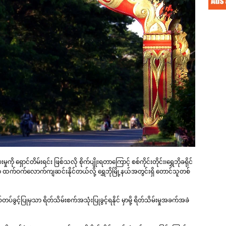
ရှောင်တိမ်းရင်း ဖြစ်သလို စိုက်ပျိုးရတာကြောင့် စစ်ကိုင်းတိုင်း၊ရွှေဘိုခရိုင်
ာ ထက်ဝက်လောက်ကျဆင်းနိုင်တယ်လို့ ရွှေဘိုမြို့နယ်အတွင်းရှိ တောင်သူတစ်
်ခွင့်ပြုမှသာ ရိတ်သိမ်းစက်အသုံးပြုခွင့်ရနိုင် မှာမို့ ရိတ်သိမ်းမှုအခက်အခဲ