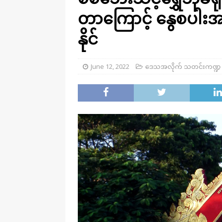
တာကြောင့် နွေစပါး
နိုင်
June 12, 2022
ဒေသအလိုက် သတင်းကဏ္ဍ