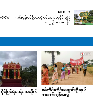
NEXT
SHADOW
ကင်းပုန်းဝပ်ဖို့လာတဲ့ စစ်သားတွေမိုင်းဆွဲခံ
ရ၊ ၂ ဦး သေဆုံးနိုင်
စစ်ကိုင်းတိုင်း၊ချောင်းဦးနယ်
 စိုင်ပြင်ရဲစခန်း အတိုက်
ကတော်လှန်အလှူ