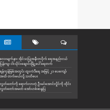
လေးမျက်နှာ၊ အိုင်သပြုအနီးတဝိုက် ရေအနည်းငယ်
ပြန်ကျ၊ ငါးသိုင်းချောင်းမြို့ပေါ် ရေတက်
ရန်ကုန်မြစ်အတွင်း ထူးကဲဒီရေ အ​မြင့် ၂၁ ပေကျော်
အထိ တက်မယ်လို့ သတိပေး
လွှတ်တော်ကို ရောက်လာတဲ့ ဦးမင်အောင်လှိုင်ကို ထိုင်း
လွှတ်တော်အမတ် အော်ဟစ်ဆန္ဒပြ