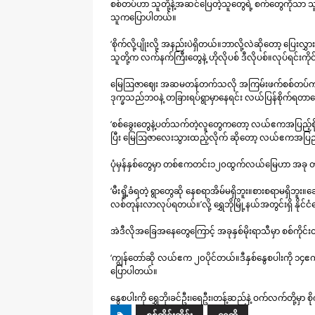
စစ်တပ်ဟာ သူတို့နဲ့အဆင်ပြေတဲ့သူတွေရဲ့ စက်တွေကိုသာ သူတ
သူကပြောပါတယ်။
‘စိုက်လို့ပျိုးလို့ အနည်းပဲရှိတယ်။ဘာလို့လဲဆိုတော့ ပြေးလ
သူတို့က လက်နက်ကြီးတွေနဲ့ ဟိုလိုပစ် ဒီလိုပစ်။လုပ်ရင်းကိ
မြေဩဇာဈေး အဆမတန်တက်သလို အကြမ်းဖက်စစ်တပ်က ကိုယ့်
ဒုက္ခသည်ဘဝနဲ့ တခြားရပ်ရွာမှာနေရင်း လယ်ပြန်စိုက်ရတ
‘စစ်ခွေးတွေနဲ့ပတ်သက်တဲ့လူတွေကတော့ လယ်ဧကအပြည့်စို
ပြီး မြေဩဇာလေးသွားထည့်လိုက် ဆိုတော့ လယ်ဧကအပြည့်လ
ပုံမှန်နှစ်တွေမှာ တစ်ဧကတင်း၁၂၀ထွက်လယ်မြေဟာ အခု တစ
‘မီးရှို့ခံရတဲ့ ရွာတွေဆို နေစရာအိမ်မရှိဘူး။စားစရာမရှိဘူး
လစ်တုန်းလာလုပ်ရတယ်။’လို့ ရွှေဘိုမြို့နယ်အတွင်းရှိ န
အဲဒီလိုအခြေအနေတွေကြောင့် အခုနှစ်မိုးရာသီမှာ စစ်ကိုင်းတ
‘ကျွန်တော်ဆို လယ်ဧက ၂၀ပိုင်တယ်။ဒီနှစ်နွေစပါးကို ၁၄ဧက
ပြောပါတယ်။
နွေစပါးကို ရွှေဘို၊ခင်ဦး၊ရေဦး၊တန့်ဆည်နဲ့ ဝက်လက်တို့မှာ စ