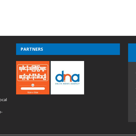
PARTNERS
ocal
o-