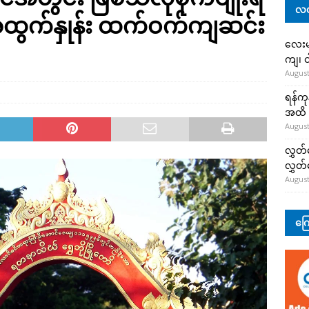
လတ
အထွက်နှုန်း ထက်ဝက်ကျဆင်း
လေးမျ
ကျ၊ င
August
ရန်ကု
အထိ 
August
လွှတ်
လွှတ
August
ကြေ