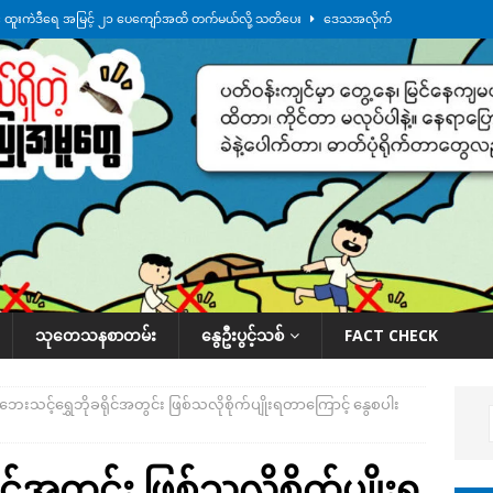
်း ထူးကဲဒီရေ အ​မြင့် ၂၁ ပေကျော်အထိ တက်မယ်လို့ သတိပေး
ဒေသအလိုက်
က်လာတဲ့ ဦးမင်အောင်လှိုင်ကို ထိုင်းလွှတ်တော်အမတ် အော်ဟစ်ဆန္ဒပြ
်ရက်မြောက်နေ့မှာ ငသိုင်းချောင်းမြို့ကို ရေစတင်ရောက်ရှိ
ဒေသအလိုက် သတင်း
ေဘေးကူနေတဲ့ ငသိုင်းချောင်းဒေသခံ လူငယ်တဦး ရေစီးနဲ့မျောပါသေဆုံး
ဒေသ
်သပြုအနီးတဝိုက် ရေအနည်းငယ် ပြန်ကျ၊ ငါးသိုင်းချောင်းမြို့ပေါ် ရေတက်
သုတေသနစာတမ်း
နွေဦးပွင့်သစ်
FACT CHECK
ဘေးသင့်ရွှေဘိုခရိုင်အတွင်း ဖြစ်သလိုစိုက်ပျိုးရတာကြောင့် နွေစပါး
င်အတွင်း ဖြစ်သလိုစိုက်ပျိုးရ