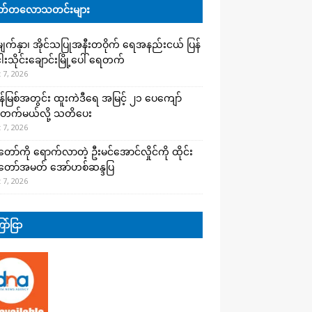
်တလောသတင်းများ
က်နှာ၊ အိုင်သပြုအနီးတဝိုက် ရေအနည်းငယ် ပြန်
ါးသိုင်းချောင်းမြို့ပေါ် ရေတက်
 7, 2026
န်မြစ်အတွင်း ထူးကဲဒီရေ အ​မြင့် ၂၁ ပေကျော်
တက်မယ်လို့ သတိပေး
 7, 2026
တော်ကို ရောက်လာတဲ့ ဦးမင်အောင်လှိုင်ကို ထိုင်း
်တော်အမတ် အော်ဟစ်ဆန္ဒပြ
 7, 2026
ာ်ငြာ