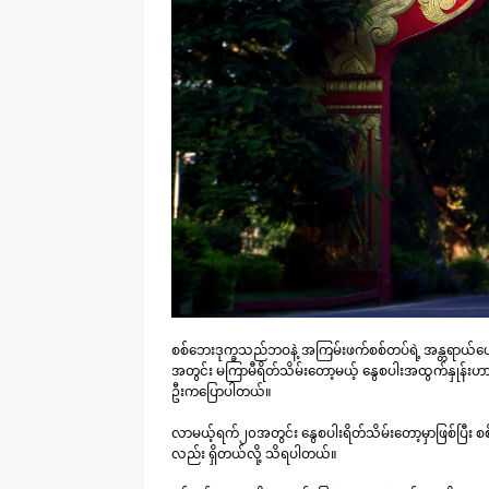
စစ်ဘေးဒုက္ခသည်ဘဝနဲ့ အကြမ်းဖက်စစ်တပ်ရဲ့ အန္တရာယ်ပေးမှုကို 
အတွင်း မကြာမီရိတ်သိမ်းတော့မယ့် နွေစပါးအထွက်နှုန်းဟ
ဦးကပြောပါတယ်။
လာမယ့်ရက်၂၀အတွင်း နွေစပါးရိတ်သိမ်းတော့မှာဖြစ်ပြီး စစ်တပ
လည်း ရှိတယ်လို့ သိရပါတယ်။