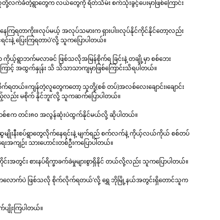
ို့လက်ခံတဲ့ရွာတွေက လယ်တွေကို ရိတ်သိမ်း စက်သုံးခွင့်ပေးမှာဖြစ်ကြောင်း
ွှားနေကြရတာကိုး။လုပ်မယ့် အလုပ်သမားက ရှားပါး၊လုပ်နိုင်ကိုင်နိုင်တော့လည်း
ုင်ရင်းနဲ့ ပြေးကြရတာပဲ’လို့ သူကပြောပါတယ်။
ရွာဘက်မလာခင် ဖြစ်သလိုအမြန်စိုက်ရ ခြင်းနဲ့ တချို့မှာ စစ်ဘေး
ာကြောင့် အထွက်နှုန်း သိ သိသာသာကျမှာဖြစ်ကြောင်းသိရပါတယ်။
က်ရတယ်။ကျန်တဲ့လူတွေကတော့ သူတို့(စစ် တပ်)အလစ်လေးချောင်း၊ချောင်း
ည်း မစိုက် နိုင်ဘူး’လို့ သူကဆက်ပြောပါတယ်။
်ဧက တင်း၈၀ အလွန်ဆုံးပဲထွက်နိုင်မယ်လို့ ဆိုပါတယ်။
။ဆွေမျိုးနီးစပ်ရွာတွေလိုက်နေရင်းနဲ့ မျက်ရည် စက်လက်နဲ့ ကိုယ့်လယ်ကိုယ် စစ်တပ်
ိုင်ငံရေးအကျဉ်း သားဟောင်းတစ်ဦးကပြောပါတယ်။
ိုင်းအတွင်း စားနပ်ရိက္ခာခက်ခဲမှုများစွာရှိနိုင် တယ်လို့လည်း သူကပြောပါတယ်။
လောက်ပဲ ဖြစ်သလို စိုက်လိုက်ရတယ်’လို့ ရွှေ ဘိုမြို့နယ်အတွင်းရှိတောင်သူက
ိုက်ပျိုးကြပါတယ်။