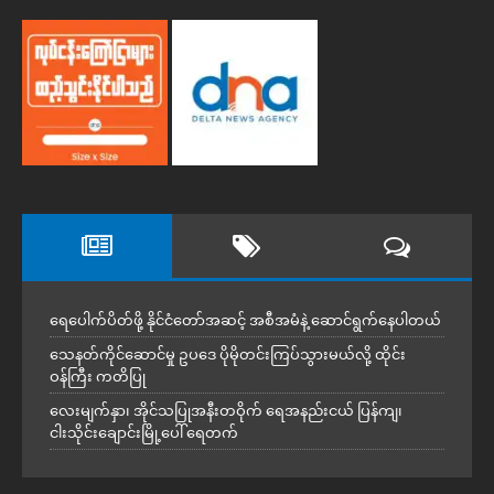
ရေပေါက်ပိတ်ဖို့ နိုင်ငံတော်အဆင့် အစီအမံနဲ့ ဆောင်ရွက်နေပါတယ်
သေနတ်ကိုင်ဆောင်မှု ဥပဒေ ပိုမိုတင်းကြပ်သွားမယ်လို့ ထိုင်း
ဝန်ကြီး ကတိပြု
လေးမျက်နှာ၊ အိုင်သပြုအနီးတဝိုက် ရေအနည်းငယ် ပြန်ကျ၊
ငါးသိုင်းချောင်းမြို့ပေါ် ရေတက်