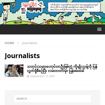
HOME
Journalists
Journalists
သတင်းသမားဟောင်းတဦးဖြစ်တဲ့ ကိုမျိုးသန့်ကို ပြန်
လွှတ်ဖို့စီစဉ်ပြီး လမ်းတဝက်မှာ ပြန်ဖမ်းခေါ်
September 17, 2021