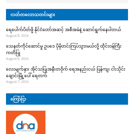
လတ်တလောသတင်းများ
ရေပေါက်ပိတ်ဖို့ နိုင်ငံတော်အဆင့် အစီအမံနဲ့ ဆောင်ရွက်နေပါတယ်
August 8, 2026
သေနတ်ကိုင်ဆောင်မှု ဥပဒေ ပိုမိုတင်းကြပ်သွားမယ်လို့ ထိုင်းဝန်ကြီး
ကတိပြု
August 8, 2026
လေးမျက်နှာ၊ အိုင်သပြုအနီးတဝိုက် ရေအနည်းငယ် ပြန်ကျ၊ ငါးသိုင်း
ချောင်းမြို့ပေါ် ရေတက်
August 7, 2026
ကြော်ငြာ