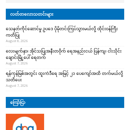
လတ်တလောသတင်းများ
သေနတ်ကိုင်ဆောင်မှု ဥပဒေ ပိုမိုတင်းကြပ်သွားမယ်လို့ ထိုင်းဝန်ကြီး
ကတိပြု
August 8, 2026
လေးမျက်နှာ၊ အိုင်သပြုအနီးတဝိုက် ရေအနည်းငယ် ပြန်ကျ၊ ငါးသိုင်း
ချောင်းမြို့ပေါ် ရေတက်
August 7, 2026
ရန်ကုန်မြစ်အတွင်း ထူးကဲဒီရေ အ​မြင့် ၂၁ ပေကျော်အထိ တက်မယ်လို့
သတိပေး
August 7, 2026
ကြော်ငြာ