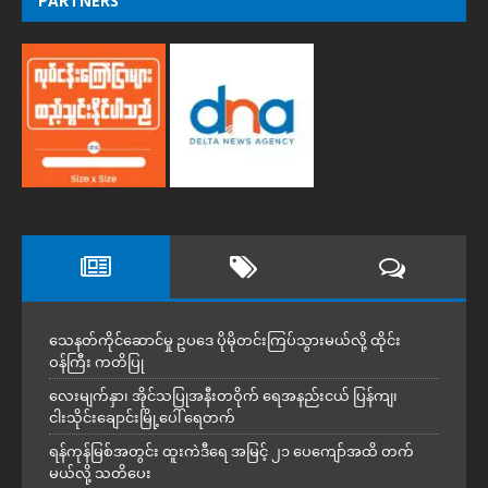
PARTNERS
သေနတ်ကိုင်ဆောင်မှု ဥပဒေ ပိုမိုတင်းကြပ်သွားမယ်လို့ ထိုင်း
ဝန်ကြီး ကတိပြု
လေးမျက်နှာ၊ အိုင်သပြုအနီးတဝိုက် ရေအနည်းငယ် ပြန်ကျ၊
ငါးသိုင်းချောင်းမြို့ပေါ် ရေတက်
ရန်ကုန်မြစ်အတွင်း ထူးကဲဒီရေ အ​မြင့် ၂၁ ပေကျော်အထိ တက်
မယ်လို့ သတိပေး