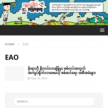
HOME
EAO
EAO
မိုးရာသီ နီးကပ်လာချိန်မှာ စစ်တပ်အတွက်
အကျပ်ရိုက်လာစေမယ့် စစ်ဆင်ရေး အစီအမံများ
May 18, 2024