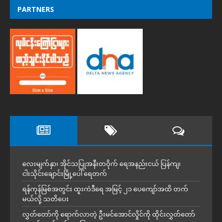
PARTNERS
လေးမျက်နှာ၊ အိုင်သပြုအနီးတဝိုက် ရေအနည်းငယ် ပြန်ကျ၊
ငါးသိုင်းချောင်းမြို့ပေါ် ရေတက်
ရန်ကုန်မြစ်အတွင်း ထူးကဲဒီရေ အ​မြင့် ၂၁ ပေကျော်အထိ တက်
မယ်လို့ သတိပေး
လွှတ်တော်ကို ရောက်လာတဲ့ ဦးမင်အောင်လှိုင်ကို ထိုင်းလွှတ်တော်