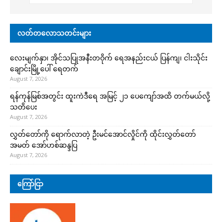
လတ်တလောသတင်းများ
လေးမျက်နှာ၊ အိုင်သပြုအနီးတဝိုက် ရေအနည်းငယ် ပြန်ကျ၊ ငါးသိုင်း
ချောင်းမြို့ပေါ် ရေတက်
August 7, 2026
ရန်ကုန်မြစ်အတွင်း ထူးကဲဒီရေ အ​မြင့် ၂၁ ပေကျော်အထိ တက်မယ်လို့
သတိပေး
August 7, 2026
လွှတ်တော်ကို ရောက်လာတဲ့ ဦးမင်အောင်လှိုင်ကို ထိုင်းလွှတ်တော်
အမတ် အော်ဟစ်ဆန္ဒပြ
August 7, 2026
ကြော်ငြာ