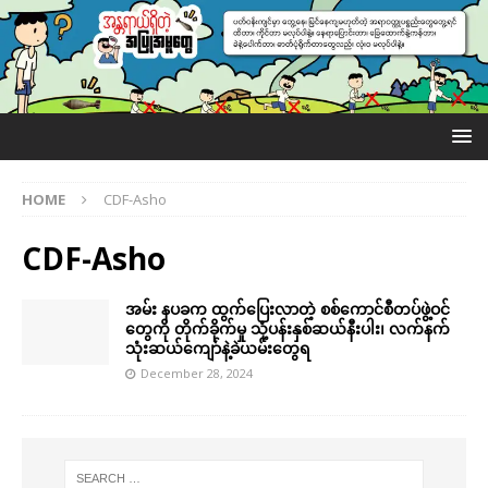
HOME
CDF-Asho
CDF-Asho
အမ်း နပခက ထွက်ပြေးလာတဲ့ စစ်ကောင်စီတပ်ဖွဲ့ဝင်
တွေကို တိုက်ခိုက်မှု သုံ့ပန်းနှစ်ဆယ်နီးပါး၊ လက်နက်
သုံးဆယ်ကျော်နဲ့ခဲယမ်းတွေရ
December 28, 2024