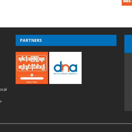
PARTNERS
ocal
o-