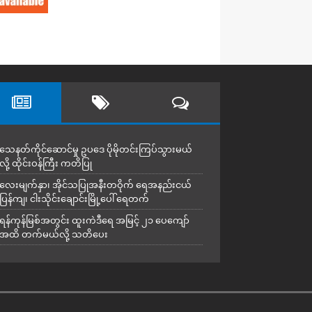
သေနတ်ကိုင်ဆောင်မှု ဥပဒေ ပိုမိုတင်းကြပ်သွားမယ်
လို့ ထိုင်းဝန်ကြီး ကတိပြု
လေးမျက်နှာ၊ အိုင်သပြုအနီးတဝိုက် ရေအနည်းငယ်
ပြန်ကျ၊ ငါးသိုင်းချောင်းမြို့ပေါ် ရေတက်
ရန်ကုန်မြစ်အတွင်း ထူးကဲဒီရေ အ​မြင့် ၂၁ ပေကျော်
အထိ တက်မယ်လို့ သတိပေး