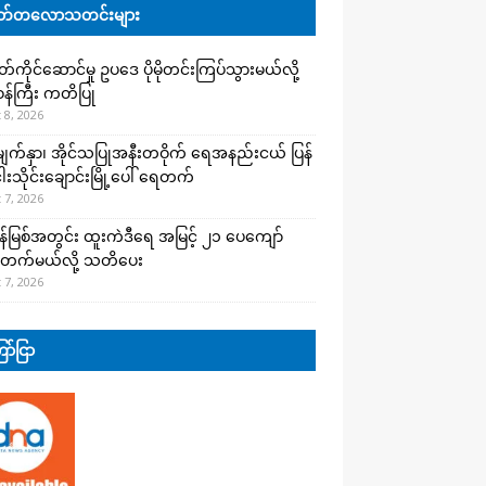
်တလောသတင်းများ
ကိုင်ဆောင်မှု ဥပဒေ ပိုမိုတင်းကြပ်သွားမယ်လို့
းဝန်ကြီး ကတိပြု
 8, 2026
က်နှာ၊ အိုင်သပြုအနီးတဝိုက် ရေအနည်းငယ် ပြန်
ါးသိုင်းချောင်းမြို့ပေါ် ရေတက်
 7, 2026
န်မြစ်အတွင်း ထူးကဲဒီရေ အ​မြင့် ၂၁ ပေကျော်
တက်မယ်လို့ သတိပေး
 7, 2026
ာ်ငြာ