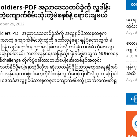
လတ
Soldiers-PDF အညာဒေသတပ်ခွဲကို လှူဒါန်း
့ကျောက်စိမ်းသုံးတွဲမဲစနစ်နဲ့ ရောင်းချမယ်
သေနတ်
ober 29, 2022
ထိုင်
August
ldiers-PDF အညာဒေသတပ်ခွဲဆီကို ​အလှူရှင်မိသားစုတစုက
န်းလာတဲ့ ကျောက်စိမ်းသုံးတွဲကို တော်လှန်ရေး ရန်ပုံငွေအတွက် မဲ
လေးမျ
ဲ့ ပြန် လည်ရောင်းချသွားမှာဖြစ်တယ်လို့ တပ်ခွဲတာဝန်ခံ ကိုဇေယျာ
ကျ၊ င
ပြောပါတယ်။ “တော်လှန်ရေးအမြန်ဆုံးပြီးနိုင်ဖို့အတွက် NUGကနေ
August
စ်challenge တိုက်ပွဲခေါ်ထားတယ်ပေါ့နော်၊တစ်နှစ်အတွင်း
ရန်ကု
တ်နိုင်ဖို့ပေါ့နော်အဲ့ဒီလိုအ ဆုံးသတ်နိုင်ဖို့ပြည်သူတွေအနေနဲ့နီးစပ်
အထိ 
် လှန်ရေးတပ်ဖွဲ့ဝင်တွေကိုဝိုင်းဝန်းကူညီပေးကြပါ”လို့သူက ပြောပါ
August
 ဒေသခံအလှူရှင်မိသားစုတစုကကျောက်စိမ်းတွဲ
[ဆက်လက်ဖတ်ရှု
ကြေ