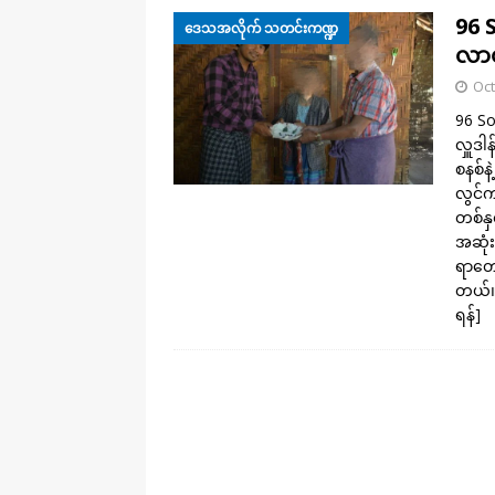
96 
ဒေသအလိုက် သတင်းကဏ္ဍ
လာတဲ
Oct
96 So
လှူဒါ
စနစ်န
လွင်က
တစ်နှ
အဆုံးသ
ရာတော
တယ်။
ရန်]