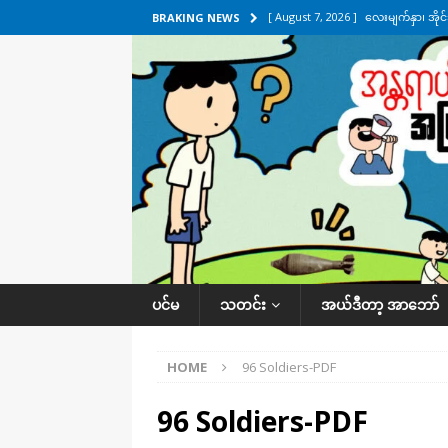
[ August 7, 2026 ]
လေးမျက်နှာ၊ အိုင
BRAKING NEWS
ဒေသအလိုက် သတင်းကဏ္ဍ
[ August 7, 2026 ]
ရန်ကုန်မြစ်အတွင
သတင်းကဏ္ဍ
[ August 7, 2026 ]
လွှတ်တော်ကို ရော
UNCATEGORIZED
[ August 6, 2026 ]
တာကျိုးပြီး ခုနှစ
ကဏ္ဍ
[ August 8, 2026 ]
သေနတ်ကိုင်ဆောင်မှ
ပင်မ
သတင်း
အယ်ဒီတာ့ အာဘော်
HOME
96 Soldiers-PDF
96 Soldiers-PDF