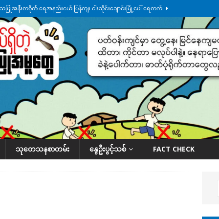
်သပြုအနီးတဝိုက် ရေအနည်းငယ် ပြန်ကျ၊ ငါးသိုင်းချောင်းမြို့ပေါ် ရေတက်
်း ထူးကဲဒီရေ အ​မြင့် ၂၁ ပေကျော်အထိ တက်မယ်လို့ သတိပေး
ဒေသအလိုက်
က်လာတဲ့ ဦးမင်အောင်လှိုင်ကို ထိုင်းလွှတ်တော်အမတ် အော်ဟစ်ဆန္ဒပြ
်ရက်မြောက်နေ့မှာ ငသိုင်းချောင်းမြို့ကို ရေစတင်ရောက်ရှိ
ဒေသအလိုက် သတင်း
ု ဥပဒေ ပိုမိုတင်းကြပ်သွားမယ်လို့ ထိုင်းဝန်ကြီး ကတိပြု
နိုင်ငံတကာရေးရာ
သုတေသနစာတမ်း
နွေဦးပွင့်သစ်
FACT CHECK