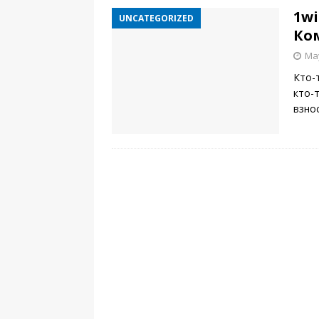
1wi
UNCATEGORIZED
Ком
May
Кто-
кто-
взно