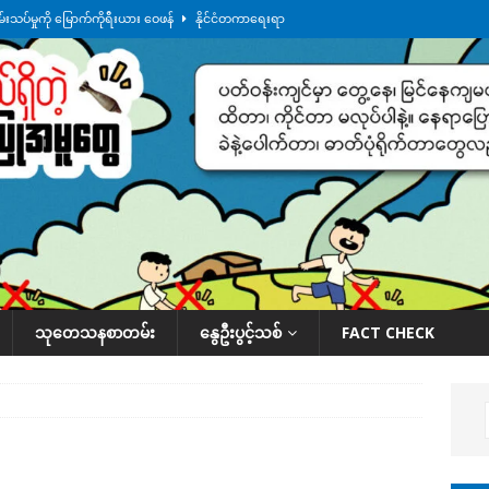
စမ်းသပ်မှုကို မြောက်ကိုရီးယား ဝေဖန်
နိုင်ငံတကာရေးရာ
ရေကြီးနေချိန် စစ်တပ်က ဧရာဝတီတိုင်းအတွင်းမှာ နေ့စဉ် ထိုးစစ်ဆင်နေ
ဒေသ
အမြန်လမ်းမှာ ကားတစီး မီးလောင်
ဒေသအလိုက် သတင်းကဏ္ဍ
ရထားလမ်းရေကျော်နေလို့ ရထားပြေးဆွဲတာ ရပ်နားထားပြီ
ဒေသအလိုက် သတင်း
ားမှန်ခွဲခံရတာတွေ ဆက်တိုက်ဖြစ်
ဒေသအလိုက် သတင်းကဏ္ဍ
သုတေသနစာတမ်း
နွေဦးပွင့်သစ်
FACT CHECK