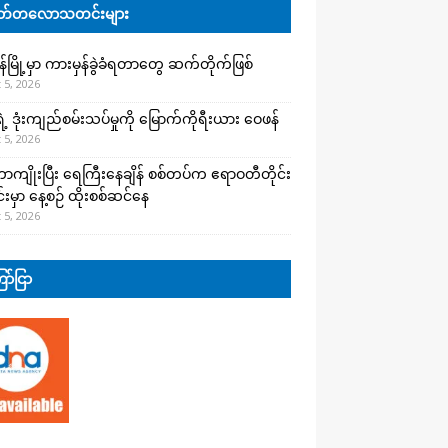
်တလောသတင်းများ
န်မြို့မှာ ကားမှန်ခွဲခံရတာတွေ ဆက်တိုက်ဖြစ်
 5, 2026
ရဲ့ ဒုံးကျည်စမ်းသပ်မှုကို မြောက်ကိုရီးယား ဝေဖန်
 5, 2026
ာကျိုးပြီး ရေကြီးနေချိန် စစ်တပ်က ဧရာဝတီတိုင်း
းမှာ နေ့စဉ် ထိုးစစ်ဆင်နေ
 5, 2026
ာ်ငြာ