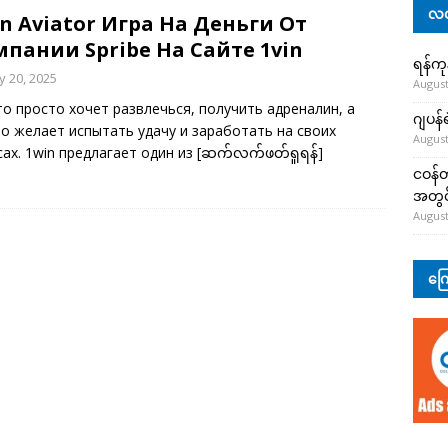
လတ
n Aviator Игра На Деньги От
пании Spribe На Сайте 1vin
ရန်ကု
 20, 2025
August
то просто хочет развлечься, получить адреналин, а
ဂျပန်
то желает испытать удачу и заработать на своих
August
сах. 1win предлагает один из
[ဆက်လက်ဖတ်ရှုရန်]
ငဝန်တ
အတွင်
August
ကြေ