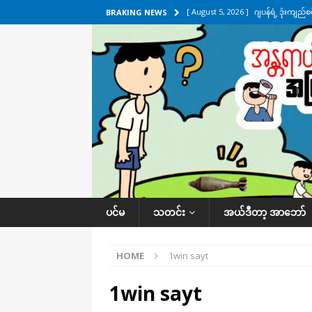
[ August 5, 2026 ]
ဂျပန်ရဲ့ ဒုံးကျည်
BRAKING NEWS
[ August 5, 2026 ]
ငဝန်တာကျိုးပြီး 
အလိုက် သတင်းကဏ္ဍ
[ August 4, 2026 ]
ရန်ကုန်-မန္တလေး
[ August 4, 2026 ]
ပုသိမ်-ကြံခင်း 
ကဏ္ဍ
[ August 5, 2026 ]
ရန်ကုန်မြို့မှာ က
ပင်မ
သတင်း
အယ်ဒီတာ့ အာဘော်
HOME
1win sayt
1win sayt