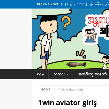
[ August 7, 2026 ]
ရန်ကုန်မြစ်အတွင
BRAKING NEWS
သတင်းကဏ္ဍ
[ August 7, 2026 ]
လွှတ်တော်ကို ရော
UNCATEGORIZED
[ August 6, 2026 ]
တာကျိုးပြီး ခုနှစ
ကဏ္ဍ
[ August 6, 2026 ]
လေးမျက်နှာမှာ ရ
အလိုက် သတင်းကဏ္ဍ
[ August 7, 2026 ]
လေးမျက်နှာ၊ အိုင
ပင်မ
သတင်း
အယ်ဒီတာ့ အာဘော်
ဒေသအလိုက် သတင်းကဏ္ဍ
HOME
1win aviator giriş
1win aviator giriş