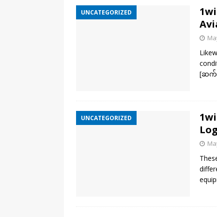
1wi
UNCATEGORIZED
Avi
May
Likew
condi
[ဆက်
1wi
UNCATEGORIZED
Log
May
These
diffe
equip