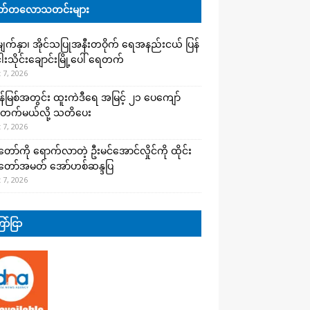
်တလောသတင်းများ
က်နှာ၊ အိုင်သပြုအနီးတဝိုက် ရေအနည်းငယ် ပြန်
ါးသိုင်းချောင်းမြို့ပေါ် ရေတက်
 7, 2026
န်မြစ်အတွင်း ထူးကဲဒီရေ အ​မြင့် ၂၁ ပေကျော်
တက်မယ်လို့ သတိပေး
 7, 2026
တော်ကို ရောက်လာတဲ့ ဦးမင်အောင်လှိုင်ကို ထိုင်း
်တော်အမတ် အော်ဟစ်ဆန္ဒပြ
 7, 2026
ာ်ငြာ