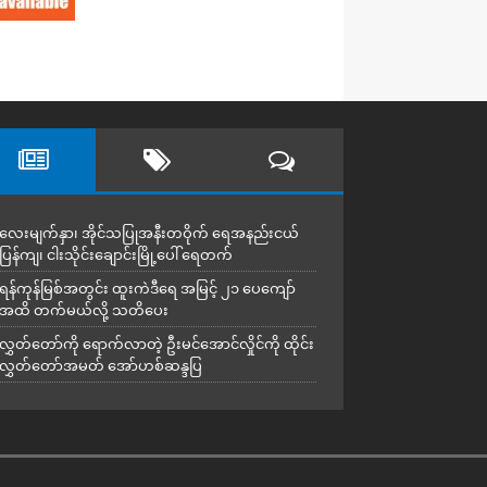
လေးမျက်နှာ၊ အိုင်သပြုအနီးတဝိုက် ရေအနည်းငယ်
ပြန်ကျ၊ ငါးသိုင်းချောင်းမြို့ပေါ် ရေတက်
ရန်ကုန်မြစ်အတွင်း ထူးကဲဒီရေ အ​မြင့် ၂၁ ပေကျော်
အထိ တက်မယ်လို့ သတိပေး
လွှတ်တော်ကို ရောက်လာတဲ့ ဦးမင်အောင်လှိုင်ကို ထိုင်း
လွှတ်တော်အမတ် အော်ဟစ်ဆန္ဒပြ