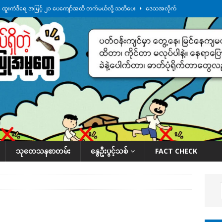
်း ထူးကဲဒီရေ အ​မြင့် ၂၁ ပေကျော်အထိ တက်မယ်လို့ သတိပေး
ဒေသအလိုက်
က်လာတဲ့ ဦးမင်အောင်လှိုင်ကို ထိုင်းလွှတ်တော်အမတ် အော်ဟစ်ဆန္ဒပြ
်ရက်မြောက်နေ့မှာ ငသိုင်းချောင်းမြို့ကို ရေစတင်ရောက်ရှိ
ဒေသအလိုက် သတင်း
ေဘေးကူနေတဲ့ ငသိုင်းချောင်းဒေသခံ လူငယ်တဦး ရေစီးနဲ့မျောပါသေဆုံး
ဒေသ
်သပြုအနီးတဝိုက် ရေအနည်းငယ် ပြန်ကျ၊ ငါးသိုင်းချောင်းမြို့ပေါ် ရေတက်
သုတေသနစာတမ်း
နွေဦးပွင့်သစ်
FACT CHECK