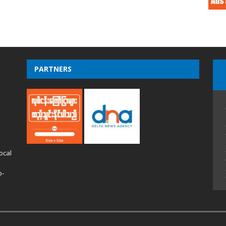
PARTNERS
ocal
o-