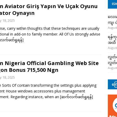
လတ
n Aviator Giriş Yapın Ve Uçak Oyunu
ator Oynayın
လေးမျ
 18, 2025
ကျ၊ င
August
ise, carry within thoughts that these techniques are usually
tional in add-on to family member. All Of Us strongly advise
ရန်ကု
လက်ဖတ်ရှုရန်]
အထိ 
August
လွှတ်
n Nigeria Official Gambling Web Site
လွှတ
August
on Bonus 715,500 Ngn
 18, 2025
ကြေ
 Sorts Of contain transforming the settings plus applying
rent House windows accessories plus management
ment. Regarding instance, when an
[ဆက်လက်ဖတ်ရှုရန်]