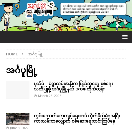
HOME
အင်္ဂပူမြို့
အင်္ဂပူမြို့
ပုသိမ် – မုံရွာလမ်းအနီးက ပြည်သူတွေ စစ်ရေး
သတိပြုဖို့ အင်္ဂပူမြို့နယ် ပကဖ တိုက်တွန်း
March 28, 2025
ကွင်းကောက်လေ့ကျင့်ရေးတပ် တိုက်ခိုက်ခံရအပြီး
ကားလမ်းတလျှောက် စစ်ဆေးရေးတင်းကြပ်နေ
June 3, 2022