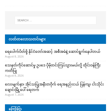
လတ်တလောသတင်းများ
ရေပေါက်ပိတ်ဖို့ နိုင်ငံတော်အဆင့် အစီအမံနဲ့ ဆောင်ရွက်နေပါတယ်
August 8, 2026
သေနတ်ကိုင်ဆောင်မှု ဥပဒေ ပိုမိုတင်းကြပ်သွားမယ်လို့ ထိုင်းဝန်ကြီး
ကတိပြု
August 8, 2026
လေးမျက်နှာ၊ အိုင်သပြုအနီးတဝိုက် ရေအနည်းငယ် ပြန်ကျ၊ ငါးသိုင်း
ချောင်းမြို့ပေါ် ရေတက်
August 7, 2026
ကြော်ငြာ