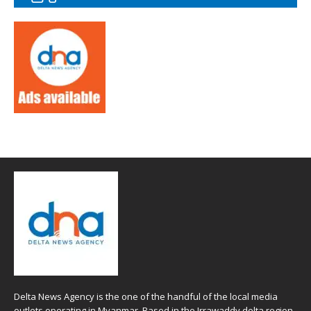
Delta News Agency is the one of the handful of the local media
outlets operating in Myanmar. Based in the Irrawaddy delta region ,