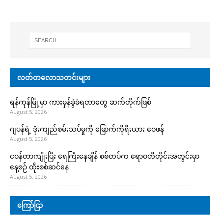
လတ်တလောသတင်းများ
ရန်ကုန်မြို့မှာ ကားမှန်ခွဲခံရတာတွေ ဆက်တိုက်ဖြစ်
August 5, 2026
ဂျပန်ရဲ့ ဒုံးကျည်စမ်းသပ်မှုကို မြောက်ကိုရီးယား ဝေဖန်
August 5, 2026
ငဝန်တာကျိုးပြီး ရေကြီးနေချိန် စစ်တပ်က ဧရာဝတီတိုင်းအတွင်းမှာ
နေ့စဉ် ထိုးစစ်ဆင်နေ
August 5, 2026
ကြော်ငြာ