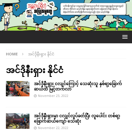
HOME
အင်ဒိုနီးရှား နိုင်ငံ
အင်ဒိုနီးရှား နိုင်ငံ
အင်ဒိုနီးရှား ငလျင်ကြောင့် သေဆုံးသူ နှစ်ရာ့ခြောက်
ဆယ်ထိ မြင့်တက်လာ
November 23, 2022
အင်ဒိုနီးရှားမှာ ငလျင်လှုပ်ခတ်ပြီး လူပေါင်း တစ်ရာ့
ခြောက်ဆယ်ကျော် သေဆုံး
November 22, 2022