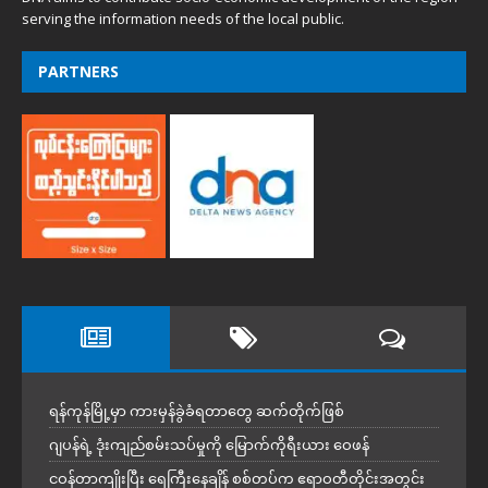
serving the information needs of the local public.
PARTNERS
ရန်ကုန်မြို့မှာ ကားမှန်ခွဲခံရတာတွေ ဆက်တိုက်ဖြစ်
ဂျပန်ရဲ့ ဒုံးကျည်စမ်းသပ်မှုကို မြောက်ကိုရီးယား ဝေဖန်
ငဝန်တာကျိုးပြီး ရေကြီးနေချိန် စစ်တပ်က ဧရာဝတီတိုင်းအတွင်း